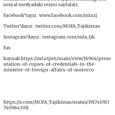
sosyal medyadaki resmi sayfaları:
Facebook’tayız : www.facebook.com/mfa.tj​
Twitter’dayız : twitter.com/MOFA_Tajikistan​
Instagram’dayız : instagram.com/mfa_tjk​
Fas
kaynak:https://mfa.tj/en/main/view/16964/prese
ntation-of-copies-of-credentials-to-the-
minister-of-foreign-affairs-of-morocco
https://x.com/MOFA_Tajikistan/status/191746913
7409843591