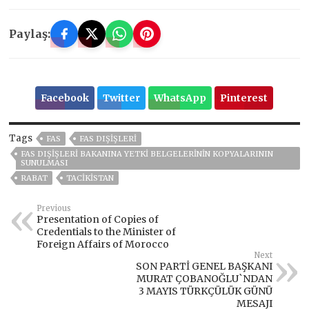
Paylaş:
Facebook
Twitter
WhatsApp
Pinterest
Tags
FAS
FAS DIŞIŞLERI
FAS DIŞIŞLERI BAKANINA YETKI BELGELERININ KOPYALARININ
SUNULMASI
RABAT
TACİKİSTAN
Previous
Presentation of Copies of
Credentials to the Minister of
Foreign Affairs of Morocco
Next
SON PARTİ GENEL BAŞKANI
MURAT ÇOBANOĞLU`NDAN
3 MAYIS TÜRKÇÜLÜK GÜNÜ
MESAJI