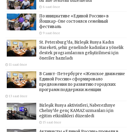
bir aile festivali düzenlendi
6 saat önce
По инициативе «Единой России» в
Йошкар-Оле состоялся семейный
фестиваль
9 saat önce
St. Petersburg’da, Birleşik Rusya Kadın
Hareketi, şehir genelinde kadınlara yönelik
destek programlarının geliştirilmesi için
öneriler hazırladı
11 saat önce
В Санкт-Петербурге «Женское движение
Единой России» сформировало
предложения по развитию городских
программ поддержки женщин
13 saat önce
Birleşik Rusya aktivistleri, Naberezhnye
Chelny’de genç KAMAZ uzmanları için
eğitim etkinlikleri düzenledi
15 saat önce
Активисты «Единой России» провели в