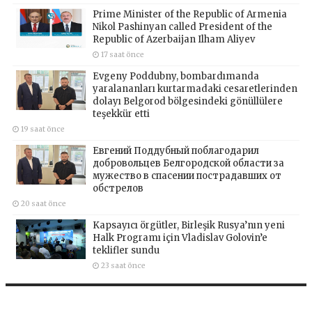
Prime Minister of the Republic of Armenia
Nikol Pashinyan called President of the
Republic of Azerbaijan Ilham Aliyev
17 saat önce
Evgeny Poddubny, bombardımanda
yaralananları kurtarmadaki cesaretlerinden
dolayı Belgorod bölgesindeki gönüllülere
teşekkür etti
19 saat önce
Евгений Поддубный поблагодарил
добровольцев Белгородской области за
мужество в спасении пострадавших от
обстрелов
20 saat önce
Kapsayıcı örgütler, Birleşik Rusya’nın yeni
Halk Programı için Vladislav Golovin’e
teklifler sundu
23 saat önce