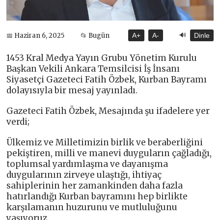
🔊
📅 Haziran 6, 2025
📂 Bugün
A+
A-
Dinle
1453 Kral Medya Yayın Grubu Yönetim Kurulu
Başkan Vekili Ankara Temsilcisi İş İnsanı
Siyasetçi Gazeteci Fatih Özbek, Kurban Bayramı
dolayısıyla bir mesaj yayınladı.
Gazeteci Fatih Özbek, Mesajında şu ifadelere yer
verdi;
Ülkemiz ve Milletimizin birlik ve beraberliğini
pekiştiren, milli ve manevi duyguların çağladığı,
toplumsal yardımlaşma ve dayanışma
duygularının zirveye ulaştığı, ihtiyaç
sahiplerinin her zamankinden daha fazla
hatırlandığı Kurban bayramını hep birlikte
karşılamanın huzurunu ve mutluluğunu
yaşıyoruz.