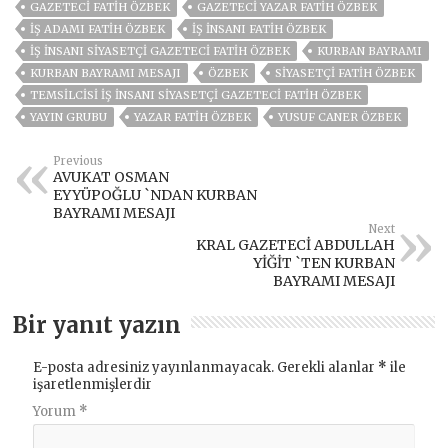
GAZETECI FATIH ÖZBEK
GAZETECİ YAZAR FATIH ÖZBEK
IŞ ADAMI FATIH ÖZBEK
İŞ INSANI FATIH ÖZBEK
İŞ İNSANI SIYASETÇI GAZETECI FATIH ÖZBEK
KURBAN BAYRAMI
KURBAN BAYRAMI MESAJI
ÖZBEK
SIYASETÇI FATIH ÖZBEK
TEMSILCISI İŞ İNSANI SIYASETÇI GAZETECI FATIH ÖZBEK
YAYIN GRUBU
YAZAR FATIH ÖZBEK
YUSUF CANER ÖZBEK
Previous
AVUKAT OSMAN
EYYÜPOĞLU `NDAN KURBAN
BAYRAMI MESAJI
Next
KRAL GAZETECİ ABDULLAH
YİĞİT `TEN KURBAN
BAYRAMI MESAJI
Bir yanıt yazın
E-posta adresiniz yayınlanmayacak.
Gerekli alanlar
*
ile
işaretlenmişlerdir
Yorum
*