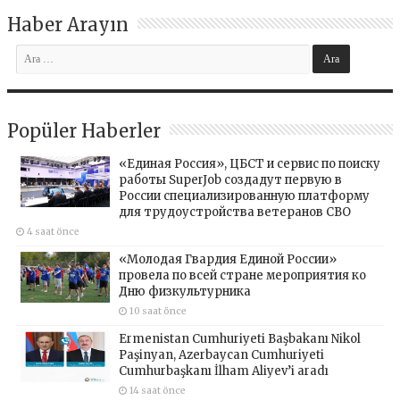
Haber Arayın
Popüler Haberler
«Единая Россия», ЦБСТ и сервис по поиску
работы SuperJob создадут первую в
России специализированную платформу
для трудоустройства ветеранов СВО
4 saat önce
«Молодая Гвардия Единой России»
провела по всей стране мероприятия ко
Дню физкультурника
10 saat önce
Ermenistan Cumhuriyeti Başbakanı Nikol
Paşinyan, Azerbaycan Cumhuriyeti
Cumhurbaşkanı İlham Aliyev’i aradı
14 saat önce