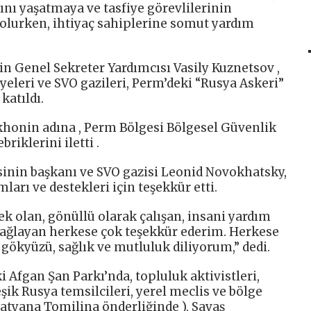
ını yaşatmaya ve tasfiye görevlilerinin
olurken, ihtiyaç sahiplerine somut yardım
in Genel Sekreter Yardımcısı Vasily Kuznetsov ,
yeleri ve SVO gazileri, Perm’deki “Rusya Askeri”
katıldı.
khonin adına , Perm Bölgesi Bölgesel Güvenlik
riklerini iletti .
inin başkanı ve SVO gazisi Leonid Novokhatsky,
ları ve destekleri için teşekkür etti.
tek olan, gönüllü olarak çalışan, insani yardım
sağlayan herkese çok teşekkür ederim. Herkese
 gökyüzü, sağlık ve mutluluk diliyorum,” dedi.
 Afgan Şan Parkı’nda, topluluk aktivistleri,
şik Rusya temsilcileri, yerel meclis ve bölge
atyana Tomilina önderliğinde ), Savaş