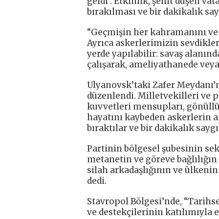
geldi . Etkinlik, şehit düşen va
bırakılması ve bir dakikalık say
“Geçmişin her kahramanını ve 
Ayrıca askerlerimizin sevdikle
yerde yapılabilir: savaş alanın
çalışarak, ameliyathanede veya 
Ulyanovsk’taki Zafer Meydanı’
düzenlendi. Milletvekilleri ve p
kuvvetleri mensupları, gönüllül
hayatını kaybeden askerlerin an
bıraktılar ve bir dakikalık sayg
Partinin bölgesel şubesinin sek
metanetin ve göreve bağlılığın 
silah arkadaşlığının ve ülkenin 
dedi.
Stavropol Bölgesi’nde, “Tarihse
ve destekçilerinin katılımıyla 