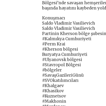
Bölgesi’nde savaşan hemşeriler
başında hayatını kaybeden yolda
Konuşmacı
Saldo Vladimir Vasilievich
Saldo Vladimir Vasilievich
Partinin Kherson bölge şubesini
#Kalmıkya Cumhuriyeti
#Perm Krai
#Kherson bölgesi
Buryatya Cumhuriyeti
#Ulyanovsk bölgesi
#Stavropol Bölgesi
#bölgeler
#SavaşGazileriGünü
#SVOkatılımcıları
#Khalgaev
#Khasikov
#Kuznetsov
#Makhonin