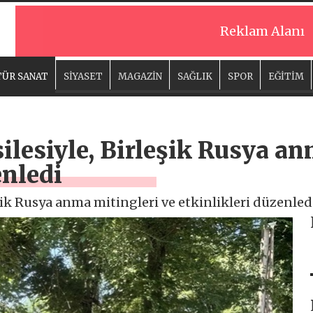
Reklam Alanı
ÜR SANAT
SİYASET
MAGAZİN
SAĞLIK
SPOR
EĞİTİM
ilesiyle, Birleşik Rusya an
enledi
şik Rusya anma mitingleri ve etkinlikleri düzenled