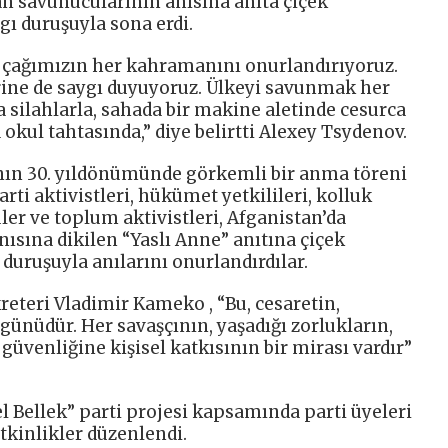
tan savunucularının anısına anıta çiçek
gı duruşuyla sona erdi.
çağımızın her kahramanını onurlandırıyoruz.
rine de saygı duyuyoruz. Ülkeyi savunmak her
da silahlarla, sahada bir makine aletinde cesurca
okul tahtasında,” diye belirtti Alexey Tsydenov.
nın 30. yıldönümünde görkemli bir anma töreni
arti aktivistleri, hükümet yetkilileri, kolluk
er ve toplum aktivistleri, Afganistan’da
ısına dikilen “Yaslı Anne” anıtına çiçek
ı duruşuyla anılarını onurlandırdılar.
reteri Vladimir Kameko , “Bu, cesaretin,
günüdür. Her savaşçının, yaşadığı zorlukların,
güvenliğine kişisel katkısının bir mirası vardır”
l Bellek” parti projesi kapsamında parti üyeleri
etkinlikler düzenlendi.