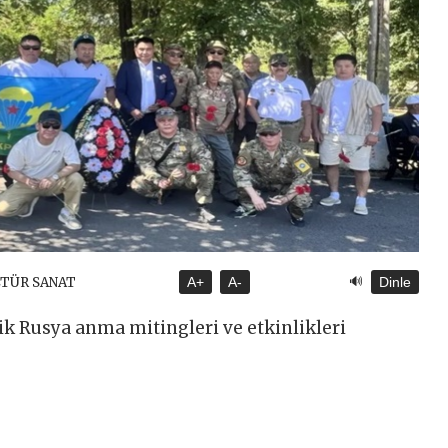
🔊
LTÜR SANAT
A+
A-
Dinle
şik Rusya anma mitingleri ve etkinlikleri