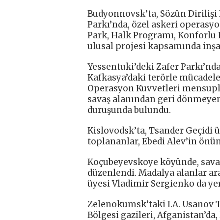
Budyonnovsk’ta, Sözün Dirilişi
Parkı’nda, özel askeri operasyo
Park, Halk Programı, Konforlu 
ulusal projesi kapsamında inşa 
Yessentuki’deki Zafer Parkı’n
Kafkasya’daki terörle mücadele
Operasyon Kuvvetleri mensupları
savaş alanından geri dönmeyen 
duruşunda bulundu.
Kislovodsk’ta, Tsander Geçidi 
toplananlar, Ebedi Alev’in önüne
Koçubeyevskoye köyünde, savaş
düzenlendi. Madalya alanlar ar
üyesi Vladimir Sergienko da yer 
Zelenokumsk’taki I.A. Usanov
Bölgesi gazileri, Afganistan’da