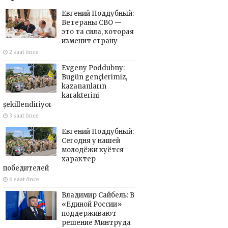
Евгений Поддубный:
Ветераны СВО —
это та сила, которая
изменит страну
2 saat önce
Evgeny Poddubny:
Bugün gençlerimiz,
kazananların
karakterini
şekillendiriyor
3 saat önce
Евгений Поддубный:
Сегодня у нашей
молодёжи куётся
характер
победителей
6 saat önce
Владимир Сайбель: В
«Единой России»
поддерживают
решение Минтруда