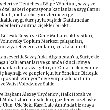
üyeleri ve Henichesk Bölge Yönetimi, savaş ve
e özel askeri operasyona katılanlara saygılarını
oplantı, muharebe görevlerinden geri
alık saygı duruşuyla başladı. Katılımcılar,
denlerin anıtına çiçekler bıraktı.
Birleşik Rusya ve Genç Muhafız aktivistleri,
 Volnovsky Toplum Merkezi çalışanları,
ini ziyaret ederek onlara çiçek takdim etti.
anseverlik Savaşı’nda, Afganistan’da, Suriye’de
vaşan kahramanları ve şu anda İkinci Dünya
nanları bir araya getiriyor. Onların deneyimleri
üç kaynağı ve gençler için bir örnektir. Birleşik
ı göz ardı etmiyor,” diye vurguladı partinin
ve Valisi Volodymyr Saldo .
ve Başkanı Alexey Tsydenov , Halk Horalı ve
 Muhafızları temsilcileri, gaziler ve özel askeri
e Ulan-Ude’deki Kara Lale Anıtı’nda bir araya