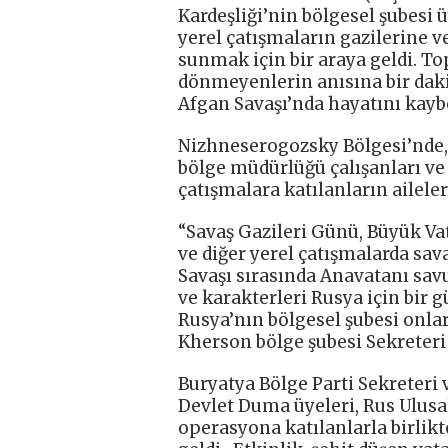
Kardeşliği’nin bölgesel şubesi 
yerel çatışmaların gazilerine v
sunmak için bir araya geldi. T
dönmeyenlerin anısına bir dakik
Afgan Savaşı’nda hayatını kaybe
Nizhneserogozsky Bölgesi’nde, 
bölge müdürlüğü çalışanları ve
çatışmalara katılanların aileler
“Savaş Gazileri Günü, Büyük Vat
ve diğer yerel çatışmalarda sa
Savaşı sırasında Anavatanı savu
ve karakterleri Rusya için bir g
Rusya’nın bölgesel şubesi onlar
Kherson bölge şubesi Sekreteri 
Buryatya Bölge Parti Sekreteri 
Devlet Duma üyeleri, Rus Ulusal
operasyona katılanlarla birlikt