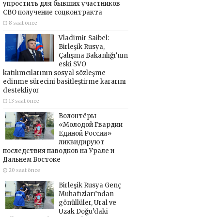
упростить для бывших участников
СВО получение соцконтракта
8 saat önce
Vladimir Saibel:
Birleşik Rusya,
Çalışma Bakanlığı’nın
eski SVO
katılımcılarının sosyal sözleşme
edinme sürecini basitleştirme kararını
destekliyor
13 saat önce
Волонтёры
«Молодой Гвардии
Единой России»
ликвидируют
последствия паводков на Урале и
Дальнем Востоке
20 saat önce
Birleşik Rusya Genç
Muhafızları’ndan
gönüllüler, Ural ve
Uzak Doğu’daki