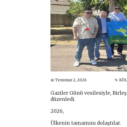
📅 Temmuz 2, 2026
📂 KÜ
Gaziler Günü vesilesiyle, Birle
düzenledi.
2026,
Ülkenin tamamını dolaştılar.