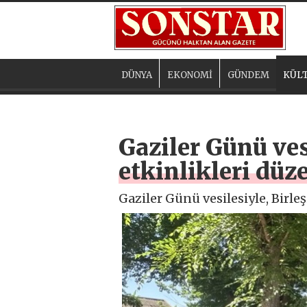
DÜNYA
EKONOMİ
GÜNDEM
KÜLT
Gaziler Günü ves
etkinlikleri düz
Gaziler Günü vesilesiyle, Birle