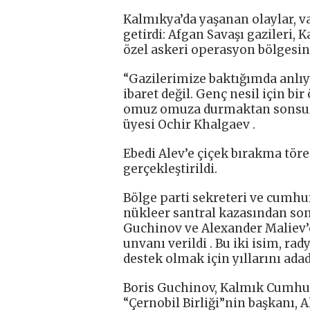
Kalmıkya’da yaşanan olaylar, va
getirdi: Afgan Savaşı gazileri, 
özel askeri operasyon bölgesin
“Gazilerimize baktığımda anlıy
ibaret değil. Genç nesil için bir
omuz omuza durmaktan sonsuz 
üyesi Ochir Khalgaev .
Ebedi Alev’e çiçek bırakma töre
gerçekleştirildi.
Bölge parti sekreteri ve cumhu
nükleer santral kazasından son
Guchinov ve Alexander Maliev’
unvanı verildi . Bu iki isim, r
destek olmak için yıllarını adad
Boris Guchinov, Kalmık Cumhur
“Çernobil Birliği”nin başkanı, A