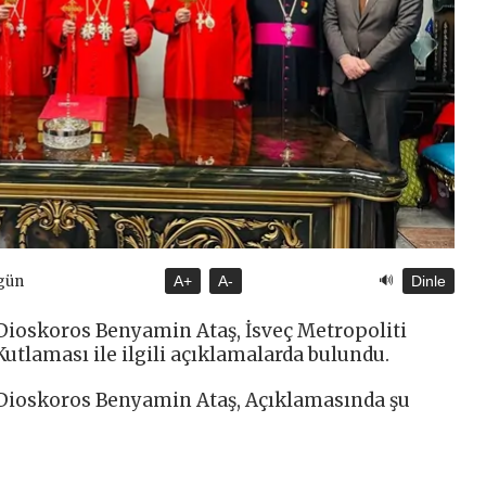
🔊
gün
A+
A-
Dinle
Dioskoros Benyamin Ataş, İsveç Metropoliti
utlaması ile ilgili açıklamalarda bulundu.
 Dioskoros Benyamin Ataş, Açıklamasında şu