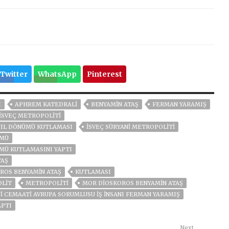
Twitter
WhatsApp
Pinterest
I
APHREM KATEDRALI
BENYAMIN ATAŞ
FERMAN YARAMIŞ
İSVEÇ METROPOLITI
 YIL DÖNÜMÜ KUTLAMASI
İSVEÇ SÜRYANİ METROPOLİTİ
ÜMÜ
ÜMÜ KUTLAMASINI YAPTI
TAŞ
OROS BENYAMIN ATAŞ
KUTLAMASI
LIT
METROPOLİTİ
MOR DIOSKOROS BENYAMIN ATAŞ
I CEMAATI AVRUPA SORUMLUSU İŞ İNSANI FERMAN YARAMIŞ
APTI
Next