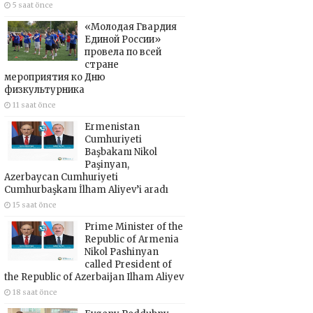
5 saat önce
«Молодая Гвардия
Единой России»
провела по всей
стране
мероприятия ко Дню
физкультурника
11 saat önce
Ermenistan
Cumhuriyeti
Başbakanı Nikol
Paşinyan,
Azerbaycan Cumhuriyeti
Cumhurbaşkanı İlham Aliyev’i aradı
15 saat önce
Prime Minister of the
Republic of Armenia
Nikol Pashinyan
called President of
the Republic of Azerbaijan Ilham Aliyev
18 saat önce