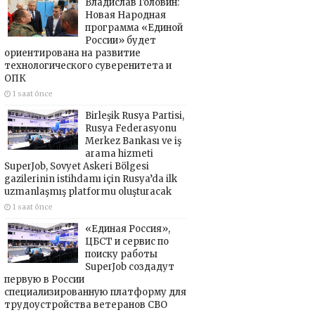
Владислав Головин:
Новая Народная
программа «Единой
России» будет
ориентирована на развитие
технологического суверенитета и
ОПК
1 saat önce
Birleşik Rusya Partisi,
Rusya Federasyonu
Merkez Bankası ve iş
arama hizmeti
SuperJob, Sovyet Askeri Bölgesi
gazilerinin istihdamı için Rusya’da ilk
uzmanlaşmış platformu oluşturacak
1 saat önce
«Единая Россия»,
ЦБСТ и сервис по
поиску работы
SuperJob создадут
первую в России
специализированную платформу для
трудоустройства ветеранов СВО