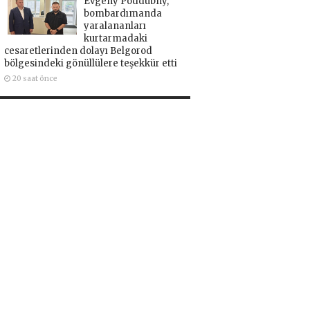
Evgeny Poddubny,
bombardımanda
yaralananları
kurtarmadaki
cesaretlerinden dolayı Belgorod
bölgesindeki gönüllülere teşekkür etti
20 saat önce