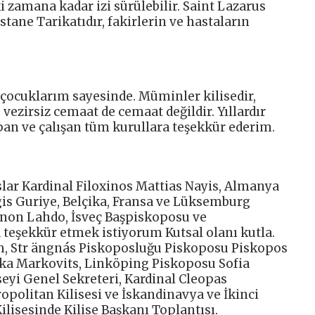
 zamana kadar izi sürülebilir. Saint Lazarus
ane Tarikatıdır, fakirlerin ve hastaların
 çocuklarım sayesinde. Müminler kilisedir,
 vezirsiz cemaat de cemaat değildir. Yıllardır
 yapan ve çalışan tüm kurullara teşekkür ederim.
slar Kardinal Filoxinos Mattias Nayis, Almanya
is Guriye, Belçika, Fransa ve Lüksemburg
non Lahdo, İsveç Başpiskoposu ve
 teşekkür etmek istiyorum Kutsal olanı kutla.
, Str ängnás Piskoposluğu Piskoposu Piskopos
ka Markovits, Linköping Piskoposu Sofia
eyi Genel Sekreteri, Kardinal Cleopas
opolitan Kilisesi ve İskandinavya ve İkinci
ilisesinde Kilise Başkanı Toplantısı.