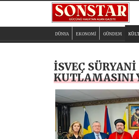
DÜNYA
EKONOMİ
GÜNDEM
KÜLT
İSVEÇ SÜRYANİ
KUTLAMASINI 