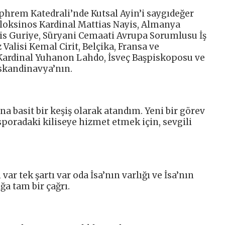
phrem Katedrali’nde Kutsal Ayin’i saygıdeğer
iloksinos Kardinal Mattias Nayis, Almanya
s Guriye, Süryani Cemaati Avrupa Sorumlusu İş
alisi Kemal Cirit, Belçika, Fransa ve
ardinal Yuhanon Lahdo, İsveç Başpiskoposu ve
 İskandinavya’nın.
na basit bir keşiş olarak atandım. Yeni bir görev
sporadaki kiliseye hizmet etmek için, sevgili
r tek şartı var oda İsa’nın varlığı ve İsa’nın
ğa tam bir çağrı.