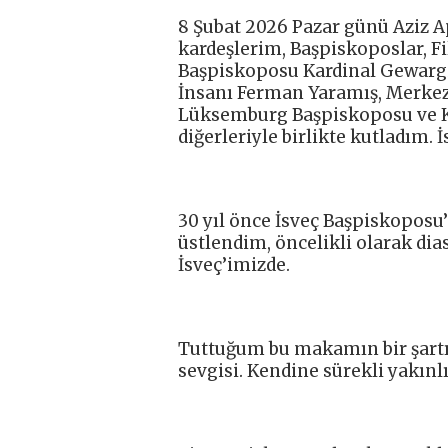
8 Şubat 2026 Pazar günü Aziz A
kardeşlerim, Başpiskoposlar, F
Başpiskoposu Kardinal Gewargi
İnsanı Ferman Yaramış, Merkez V
Lüksemburg Başpiskoposu ve K
diğerleriyle birlikte kutladım.
30 yıl önce İsveç Başpiskoposu’
üstlendim, öncelikli olarak dia
İsveç’imizde.
Tuttuğum bu makamın bir şartı va
sevgisi. Kendine sürekli yakınlı