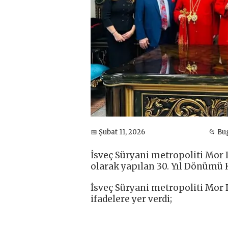
📅 Şubat 11, 2026
📂 Bu
İsveç Süryani metropoliti Mor 
olarak yapılan 30. Yıl Dönümü K
İsveç Süryani metropoliti Mor
ifadelere yer verdi;