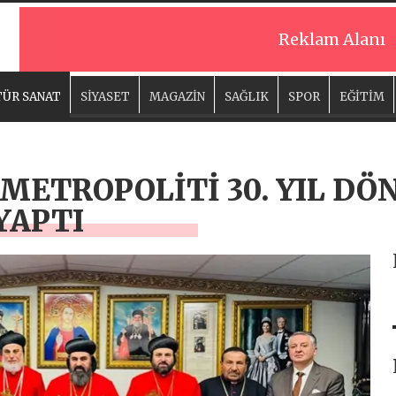
Reklam Alanı
ÜR SANAT
SİYASET
MAGAZİN
SAĞLIK
SPOR
EĞİTİM
 METROPOLİTİ 30. YIL D
YAPTI