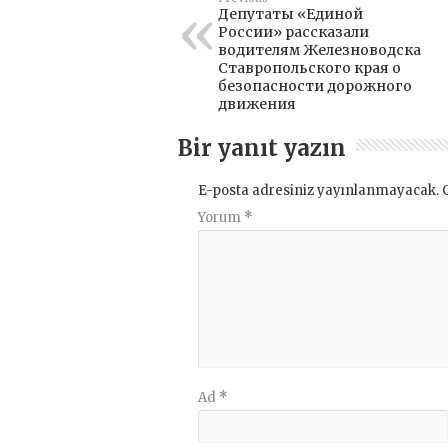
Депутаты «Единой
России» рассказали
водителям Железноводска
Ставропольского края о
безопасности дорожного
движения
Bir yanıt yazın
E-posta adresiniz yayınlanmayacak.
Yorum
*
Ad
*