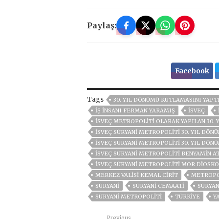
Paylaş:
Facebook
Tags
30. YIL DÖNÜMÜ KUTLAMASINI YAPT
IŞ INSANI FERMAN YARAMIŞ
İSVEÇ
İSVEÇ METROPOLITI OLARAK YAPILAN 30.
İSVEÇ SÜRYANİ METROPOLİTİ 30. YIL DÖN
İSVEÇ SÜRYANİ METROPOLİTİ 30. YIL DÖN
İSVEÇ SÜRYANI METROPOLITI BENYAMIN A
İSVEÇ SÜRYANI METROPOLITI MOR DIOSK
MERKEZ VALISI KEMAL CIRIT
METROPO
SÜRYANİ
SÜRYANI CEMAATI
SÜRYAN
SÜRYANİ METROPOLİTİ
TÜRKİYE
Y
Previous