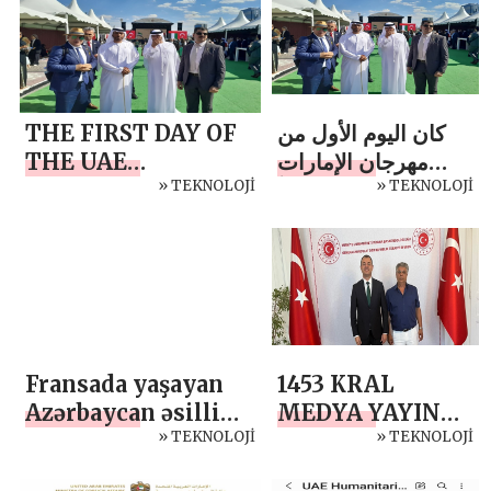
təltif olunub
THE FIRST DAY OF
كان اليوم الأول من
THE UAE
مهرجان الإمارات
CULTURAL
» TEKNOLOJİ
الثقافي مذهلاً
» TEKNOLOJİ
FESTIVAL WAS
MADE
SPECTACULARLY
Fransada yaşayan
1453 KRAL
Azərbaycan əsilli
MEDYA YAYIN
pianoçu medalla
» TEKNOLOJİ
GRUBU DOĞU
» TEKNOLOJİ
təltif edilib
AVRUPA