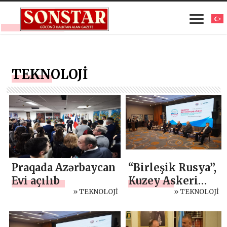
TEKNOLOJİ
Praqada Azərbaycan
“Birleşik Rusya”,
Evi açılıb
Kuzey Askeri
» TEKNOLOJİ
Bölge gazilerine
» TEKNOLOJİ
tarım
işletmelerinde