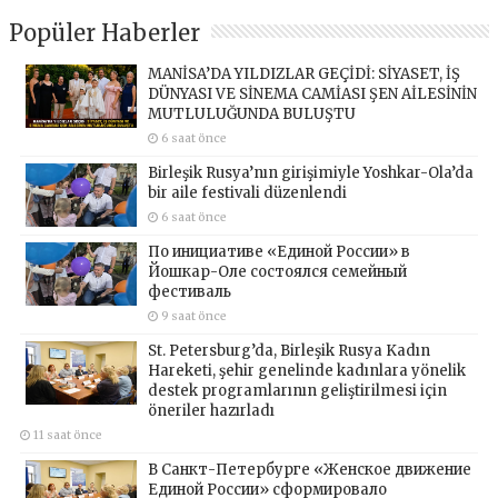
Popüler Haberler
MANİSA’DA YILDIZLAR GEÇİDİ: SİYASET, İŞ
DÜNYASI VE SİNEMA CAMİASI ŞEN AİLESİNİN
MUTLULUĞUNDA BULUŞTU
6 saat önce
Birleşik Rusya’nın girişimiyle Yoshkar-Ola’da
bir aile festivali düzenlendi
6 saat önce
По инициативе «Единой России» в
Йошкар-Оле состоялся семейный
фестиваль
9 saat önce
St. Petersburg’da, Birleşik Rusya Kadın
Hareketi, şehir genelinde kadınlara yönelik
destek programlarının geliştirilmesi için
öneriler hazırladı
11 saat önce
В Санкт-Петербурге «Женское движение
Единой России» сформировало