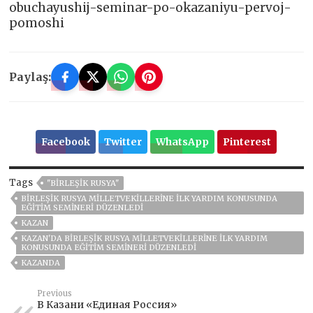
obuchayushij-seminar-po-okazaniyu-pervoj-
pomoshi
Paylaş:
Facebook
Twitter
WhatsApp
Pinterest
Tags
"BIRLEŞIK RUSYA"
BIRLEŞIK RUSYA MILLETVEKILLERINE ILK YARDIM KONUSUNDA
EĞITIM SEMINERI DÜZENLEDI
KAZAN
KAZAN'DA BIRLEŞIK RUSYA MILLETVEKILLERINE ILK YARDIM
KONUSUNDA EĞITIM SEMINERI DÜZENLEDI
KAZANDA
Previous
В Казани «Единая Россия»