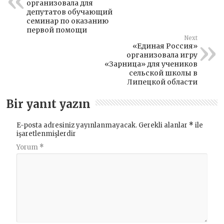
организовала для
депутатов обучающий
семинар по оказанию
первой помощи
Next
«Единая Россия»
организовала игру
«Зарница» для учеников
сельской школы в
Липецкой области
Bir yanıt yazın
E-posta adresiniz yayınlanmayacak.
Gerekli alanlar
*
ile
işaretlenmişlerdir
Yorum
*