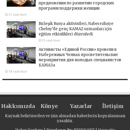
предложения по развитию городских
программ поддержки женщин
13 saat önce
Birleşik Rusya aktivistleri, Naberezhnye
Chelny’de genç KAMAZ uzmanları için
eğitim etkinlikleri düzenledi
15 saat önce
Активисты «Единой России» провели в
Набережных Челнах просветительские
мероприятия для молодых специалистов
КАМАЗа
18 saat önce
Hakkımızda
Künye
Yazarlar
İletişim
Kaynak belirtmeden ve izin almadan haberlerin kopyalanması
yasaktır.