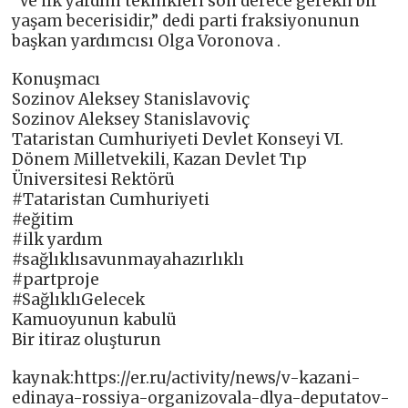
“Ve ilk yardım teknikleri son derece gerekli bir
yaşam becerisidir,” dedi parti fraksiyonunun
başkan yardımcısı Olga Voronova .
Konuşmacı
Sozinov Aleksey Stanislavoviç
Sozinov Aleksey Stanislavoviç
Tataristan Cumhuriyeti Devlet Konseyi VI.
Dönem Milletvekili, Kazan Devlet Tıp
Üniversitesi Rektörü
#Tataristan Cumhuriyeti
#eğitim
#ilk yardım
#sağlıklısavunmayahazırlıklı
#partproje
#SağlıklıGelecek
Kamuoyunun kabulü
Bir itiraz oluşturun
kaynak:https://er.ru/activity/news/v-kazani-
edinaya-rossiya-organizovala-dlya-deputatov-