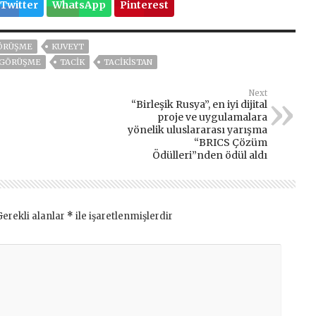
Twitter
WhatsApp
Pinterest
GÖRÜŞME
KUVEYT
E GÖRÜŞME
TACİK
TACİKİSTAN
Next
“Birleşik Rusya”, en iyi dijital
proje ve uygulamalara
yönelik uluslararası yarışma
“BRICS Çözüm
Ödülleri”nden ödül aldı
Gerekli alanlar
*
ile işaretlenmişlerdir