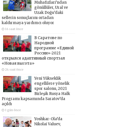
Muhafızları’ndan
gönüllüler, Ural ve
Uzak Doğu’daki
sellerin sonuçlarını ortadan
kaldırmaya yardımcı oluyor
16 saat önce
В Саратове по
Народной
программе «Единой
России»-2021
открылся адаптивный спортзал
«Новая высота»
24 saat önce
Yeni Yükseklik
engellilere yönelik
spor salonu, 2021
Birleşik Rusya Halk
Programı kapsamında Saratov’da
açıldı
1 gün önce
Yoshkar-Ola’da
Nikolai Valuev,