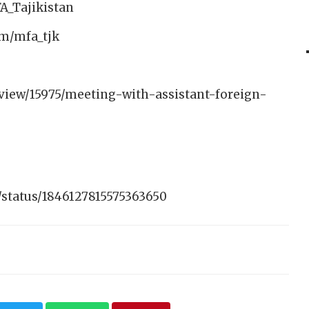
A_Tajikistan​
m/mfa_tjk​
/view/15975/meeting-with-assistant-foreign-
/status/1846127815575363650