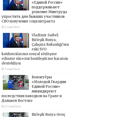
«Единой России»
поддерживают
решение Минтруда
упростить для бывших участников
СВО получение соцконтракта
2 saat önce
Vladimir Saibel:
Birleşik Rusya,
Çalışma Bakanlığı’nın
eski SVO
katılımcılarının sosyal sözleşme
edinme sürecini basitleştirme kararını
destekliyor
7 saat önce
Волонтёры
«Молодой Гвардии
Единой России»
ликвидируют
последствия паводков на Урале и
Дальнем Востоке
13 saat önce
Birleşik Rusya Genç