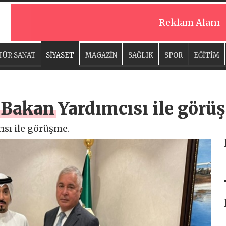
Reklam Alanı
TÜR SANAT
SİYASET
MAGAZİN
SAĞLIK
SPOR
EĞİTİM
i Bakan Yardımcısı ile görü
ısı ile görüşme.