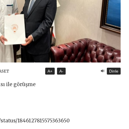
🔊
YASET
A+
A-
Dinle
ısı ile görüşme
/status/1846127815575363650