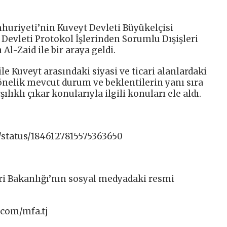
huriyeti’nin Kuveyt Devleti Büyükelçisi
Devleti Protokol İşlerinden Sorumlu Dışişleri
l-Zaid ile bir araya geldi.
ile Kuveyt arasındaki siyasi ve ticari alanlardaki
yönelik mevcut durum ve beklentilerin yanı sıra
şılıklı çıkar konularıyla ilgili konuları ele aldı.
/status/1846127815575363650
ri Bakanlığı’nın sosyal medyadaki resmi
com/mfa.tj​