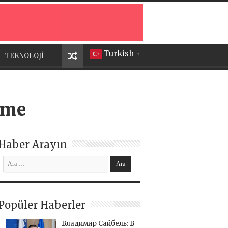
Turkish
TEKNOLOJİ
▼
şme
Haber Arayın
Popüler Haberler
Владимир Сайбель: В