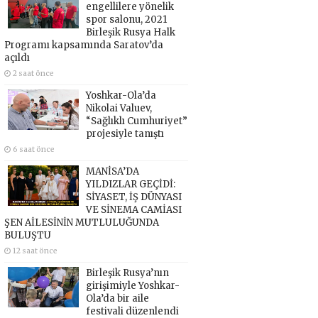
engellilere yönelik
spor salonu, 2021
Birleşik Rusya Halk
Programı kapsamında Saratov’da
açıldı
2 saat önce
Yoshkar-Ola’da
Nikolai Valuev,
“Sağlıklı Cumhuriyet”
projesiyle tanıştı
6 saat önce
MANİSA’DA
YILDIZLAR GEÇİDİ:
SİYASET, İŞ DÜNYASI
VE SİNEMA CAMİASI
ŞEN AİLESİNİN MUTLULUĞUNDA
BULUŞTU
12 saat önce
Birleşik Rusya’nın
girişimiyle Yoshkar-
Ola’da bir aile
festivali düzenlendi