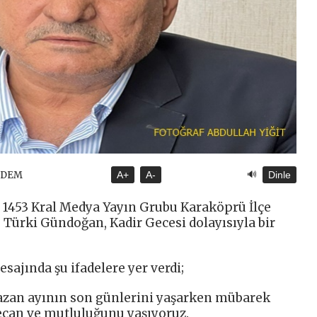
🔊
NDEM
A+
A-
Dinle
 1453 Kral Medya Yayın Grubu Karaköprü İlçe
. Türki Gündoğan, Kadir Gecesi dolayısıyla bir
sajında şu ifadelere yer verdi;
zan ayının son günlerini yaşarken mübarek
can ve mutluluğunu yaşıyoruz.