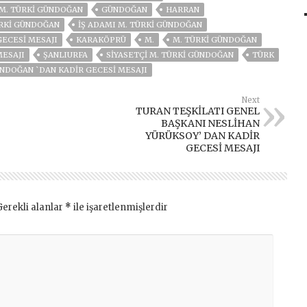
M. TÜRKI GÜNDOĞAN
GÜNDOĞAN
HARRAN
ÜRKI GÜNDOĞAN
IŞ ADAMI M. TÜRKI GÜNDOĞAN
GECESİ MESAJI
KARAKÖPRÜ
M.
M. TÜRKI GÜNDOĞAN
MESAJI
ŞANLIURFA
SIYASETÇI M. TÜRKİ GÜNDOĞAN
TÜRK
NDOĞAN `DAN KADİR GECESİ MESAJI
Next
TURAN TEŞKİLATI GENEL
BAŞKANI NESLİHAN
YÜRÜKSOY’ DAN KADİR
GECESİ MESAJI
Gerekli alanlar
*
ile işaretlenmişlerdir