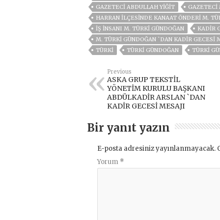
GAZETECİ ABDULLAH YİĞİT
GAZETECİ 
HARRAN İLÇESINDE KANAAT ÖNDERI M. T
IŞ INSANI M. TÜRKI GÜNDOĞAN
KADİR 
M. TÜRKI GÜNDOĞAN `DAN KADIR GECESI 
TÜRKI
TÜRKI GÜNDOĞAN
TÜRKİ GÜ
Previous
ASKA GRUP TEKSTİL
YÖNETİM KURULU BAŞKANI
ABDÜLKADİR ARSLAN `DAN
KADİR GECESİ MESAJI
Bir yanıt yazın
E-posta adresiniz yayınlanmayacak.
Yorum
*