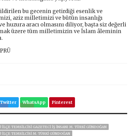
ildirilen bu gecenin getirdiği esenlik ve
izi, aziz milletimizi ve bütün insanlığı
e huzura aracı olmasını diliyor, başta siz değerli
lmak üzere tüm milletimizin ve İslam âleminin
m.
ÖPRÜ
Twitter
WhatsApp
Pinterest
 İLÇE TEMSILCISI GAZETECI İŞ İNSANI M. TÜRKI GÜNDOĞAN
 İLÇE TEMSILCISI M. TÜRKI GÜNDOĞAN