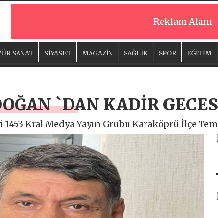
Reklam Alanı
ÜR SANAT
SİYASET
MAGAZİN
SAĞLIK
SPOR
EĞİTİM
OĞAN `DAN KADİR GECES
 1453 Kral Medya Yayın Grubu Karaköprü İlçe Temsi