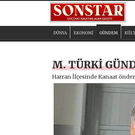
DÜNYA
EKONOMİ
GÜNDEM
KÜLT
M. TÜRKİ GÜND
Harran İlçesinde Kanaat önderi