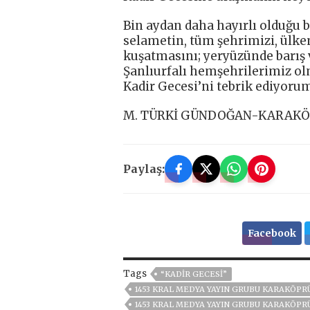
Bin aydan daha hayırlı olduğu b
selametin, tüm şehrimizi, ülkem
kuşatmasını; yeryüzünde barış v
Şanlıurfalı hemşehrilerimiz o
Kadir Gecesi’ni tebrik ediyoru
M. TÜRKİ GÜNDOĞAN-KARAK
Paylaş:
Facebook
Tags
“KADIR GECESI”
1453 KRAL MEDYA YAYIN GRUBU KARAKÖPRÜ
1453 KRAL MEDYA YAYIN GRUBU KARAKÖPRÜ