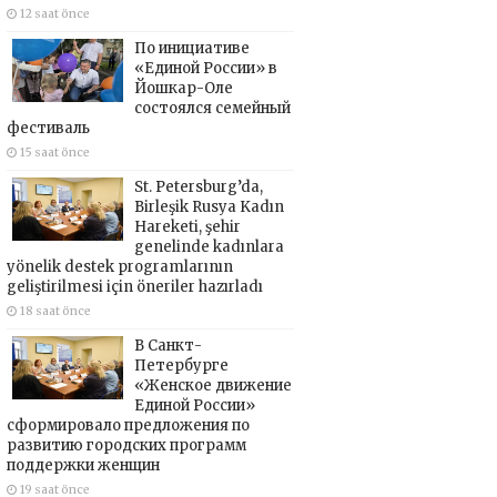
12 saat önce
По инициативе
«Единой России» в
Йошкар-Оле
состоялся семейный
фестиваль
15 saat önce
St. Petersburg’da,
Birleşik Rusya Kadın
Hareketi, şehir
genelinde kadınlara
yönelik destek programlarının
geliştirilmesi için öneriler hazırladı
18 saat önce
В Санкт-
Петербурге
«Женское движение
Единой России»
сформировало предложения по
развитию городских программ
поддержки женщин
19 saat önce