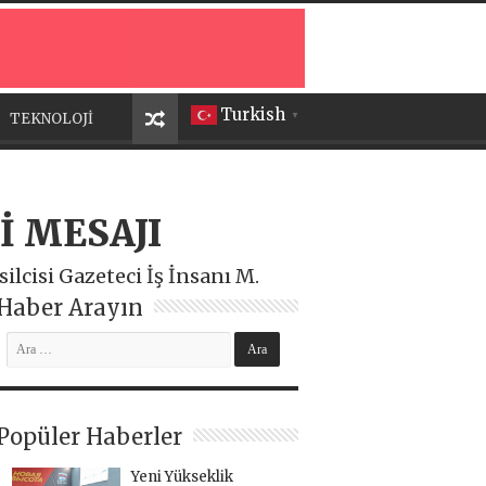
Turkish
TEKNOLOJİ
▼
İ MESAJI
lcisi Gazeteci İş İnsanı M.
Haber Arayın
Popüler Haberler
Yeni Yükseklik