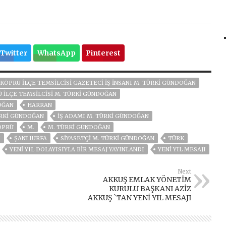
Twitter
WhatsApp
Pinterest
KÖPRÜ İLÇE TEMSILCISI GAZETECI İŞ İNSANI M. TÜRKI GÜNDOĞAN
 İLÇE TEMSILCISI M. TÜRKI GÜNDOĞAN
OĞAN
HARRAN
ÜRKI GÜNDOĞAN
IŞ ADAMI M. TÜRKI GÜNDOĞAN
ÖPRÜ
M.
M. TÜRKI GÜNDOĞAN
I
ŞANLIURFA
SIYASETÇI M. TÜRKİ GÜNDOĞAN
TÜRK
YENI YIL DOLAYISIYLA BIR MESAJ YAYINLANDI
YENI YIL MESAJI
Next
AKKUŞ EMLAK YÖNETİM
KURULU BAŞKANI AZİZ
AKKUŞ `TAN YENİ YIL MESAJI