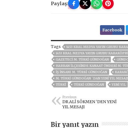
Paylaş:
Facebook
Tags
1453 KRAL MEDYA YAYIN GRUBU KARA
1453 KRAL MEDYA YAYIN GRUBU KARAKÖPRÜ
GAZETECİ M. TÜRKI GÜNDOĞAN
GÜND
HARRAN İLÇESINDE KANAAT ÖNDERI M. T
IŞ INSANI M. TÜRKI GÜNDOĞAN
KARAK
M. TÜRKI GÜNDOĞAN `DAN YENI YIL MESAJ
TÜRKI
TÜRKI GÜNDOĞAN
YENI YIL
Previous
DR.ALİ SÖKMEN ‘DEN YENİ
YIL MESAJI
Bir yanıt yazın