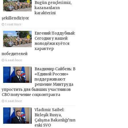
Bugün gençlerimiz,
kazananların
karakterini
şekillendiriyor
1 saat önce
Евгений Поддубный:
Сегодня у нашей
молодёжи куётся
характер
победителей
4 saat önce
Владимир Сайбель: В
«Единой России»
поддерживают
решение Минтруда
упростить для бывших участников
СВО получение соцконтракта
6 saat önce
Vladimir Saibel:
Birleşik Rusya,
Çalışma Bakanlığı’nın
eski SVO