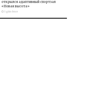
открылся адаптивный спортзал
«Новая высота»
1 gün önce