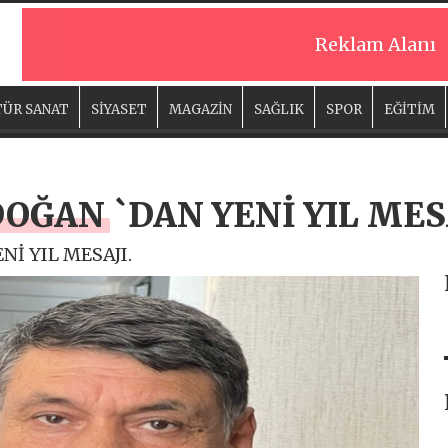
Reklam Alanı
ÜR SANAT
SİYASET
MAGAZİN
SAĞLIK
SPOR
EĞİTİM
OĞAN `DAN YENİ YIL MES
İ YIL MESAJI.