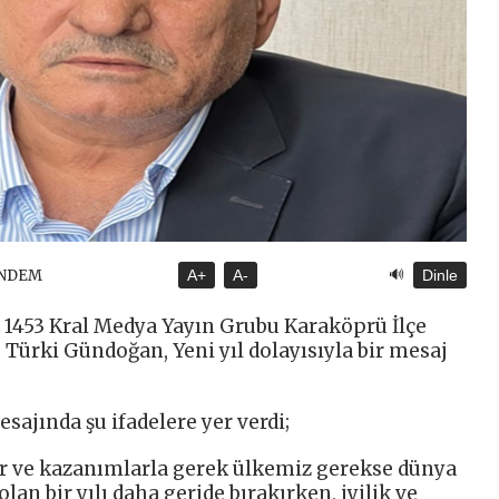
🔊
ÜNDEM
A+
A-
Dinle
 1453 Kral Medya Yayın Grubu Karaköprü İlçe
. Türki Gündoğan, Yeni yıl dolayısıyla bir mesaj
sajında şu ifadelere yer verdi;
ar ve kazanımlarla gerek ülkemiz gerekse dünya
an bir yılı daha geride bırakırken, iyilik ve