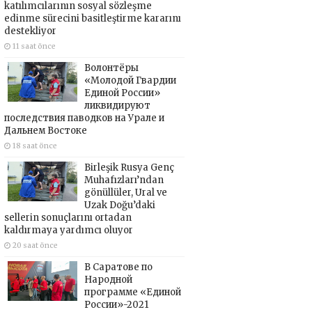
katılımcılarının sosyal sözleşme
edinme sürecini basitleştirme kararını
destekliyor
11 saat önce
Волонтёры
«Молодой Гвардии
Единой России»
ликвидируют
последствия паводков на Урале и
Дальнем Востоке
18 saat önce
Birleşik Rusya Genç
Muhafızları’ndan
gönüllüler, Ural ve
Uzak Doğu’daki
sellerin sonuçlarını ortadan
kaldırmaya yardımcı oluyor
20 saat önce
В Саратове по
Народной
программе «Единой
России»-2021