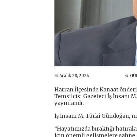
📅 Aralık 28, 2024
📂 G
Harran İlçesinde Kanaat önderi
Temsilcisi Gazeteci İş İnsanı M
yayınlandı.
İş İnsanı M. Türki Gündoğan, me
“Hayatımızda bıraktığı hatıral
için önemli gelişmelere sahne ol