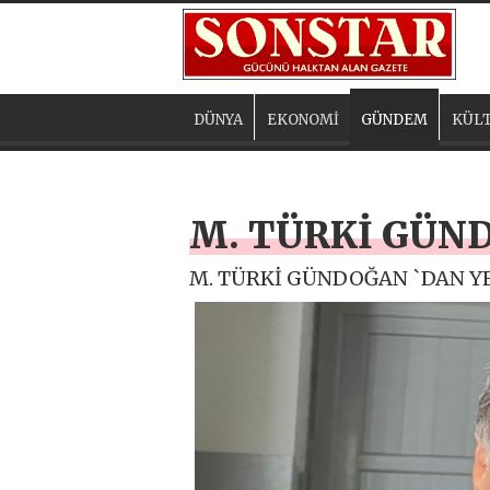
DÜNYA
EKONOMİ
GÜNDEM
KÜLT
M. TÜRKİ GÜND
M. TÜRKİ GÜNDOĞAN `DAN YEN