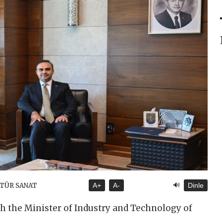
🔊
LTÜR SANAT
A+
A-
Dinle
h the Minister of Industry and Technology of