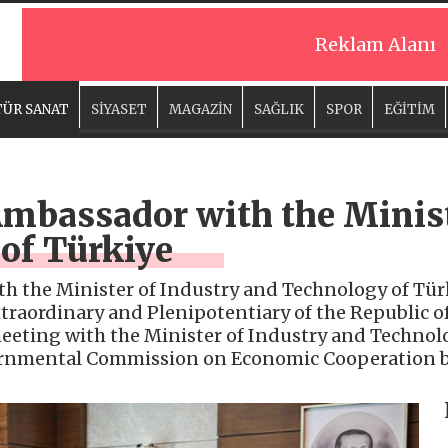
Reklam Alanı
ÜR SANAT
SİYASET
MAGAZİN
SAĞLIK
SPOR
EĞİTİM
Ambassador with the Minist
of Türkiye
h the Minister of Industry and Technology of Tür
traordinary and Plenipotentiary of the Republic of
eeting with the Minister of Industry and Technolo
ernmental Commission on Economic Cooperation b