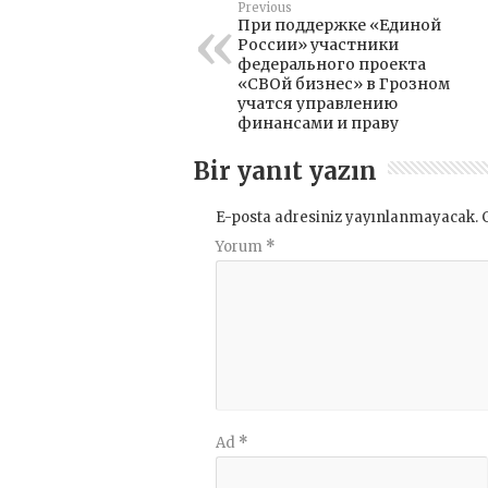
Previous
При поддержке «Единой
России» участники
федерального проекта
«СВОй бизнес» в Грозном
учатся управлению
финансами и праву
Bir yanıt yazın
E-posta adresiniz yayınlanmayacak.
Yorum
*
Ad
*