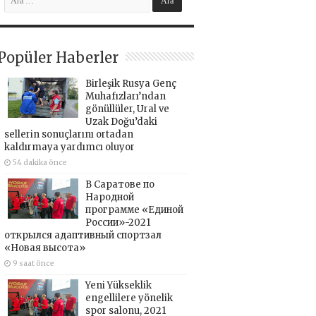
Popüler Haberler
Birleşik Rusya Genç
Muhafızları’ndan
gönüllüler, Ural ve
Uzak Doğu’daki
sellerin sonuçlarını ortadan
kaldırmaya yardımcı oluyor
54 dakika önce
В Саратове по
Народной
программе «Единой
России»-2021
открылся адаптивный спортзал
«Новая высота»
9 saat önce
Yeni Yükseklik
engellilere yönelik
spor salonu, 2021