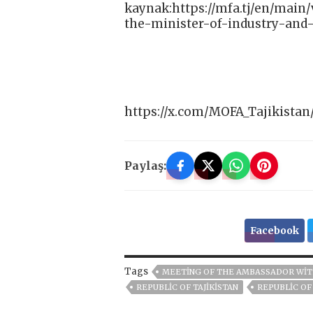
kaynak:https://mfa.tj/en/mai
the-minister-of-industry-and
https://x.com/MOFA_Tajikistan
Paylaş:
Facebook
Tags
MEETING OF THE AMBASSADOR WITH
REPUBLIC OF TAJIKISTAN
REPUBLIC OF