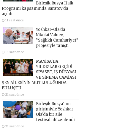
Birleşik Rusya Halk
Programı kapsamında Saratov’da
açıldı
11 saat önce
Yoshkar-Ola’da
Nikolai Valuev,
“Sağlıklı Cumhuriyet”
projesiyle tanıştı
15 saat önce
MANİSA’DA
YILDIZLAR GEÇİDİ:
SİYASET, İŞ DÜNYASI
VE SİNEMA CAMİASI
ŞEN AİLESİNİN MUTLULUĞUNDA
BULUŞTU
21 saat önce
Birleşik Rusya’nın
girişimiyle Yoshkar-
Ola’da bir aile
festivali düzenlendi
21 saat önce