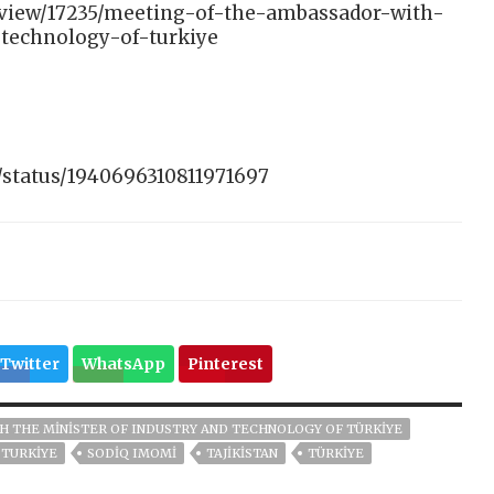
n/view/17235/meeting-of-the-ambassador-with-
-technology-of-turkiye
/status/1940696310811971697
Twitter
WhatsApp
Pinterest
 THE MINISTER OF INDUSTRY AND TECHNOLOGY OF TÜRKIYE
 TURKIYE
SODIQ IMOMI
TAJIKISTAN
TÜRKİYE