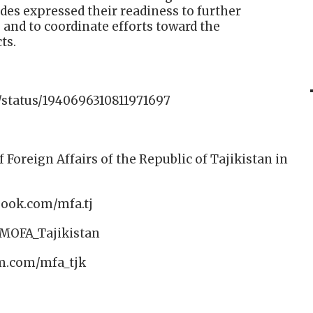
es expressed their readiness to further
and to coordinate efforts toward the
ts.
/status/1940696310811971697
f Foreign Affairs of the Republic of Tajikistan in
book.com/mfa.tj
/MOFA_Tajikistan
am.com/mfa_tjk