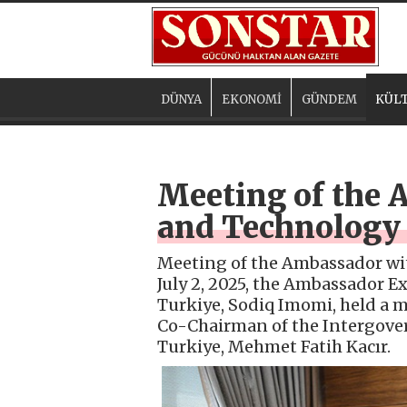
DÜNYA
EKONOMİ
GÜNDEM
KÜLT
Meeting of the 
and Technology 
Meeting of the Ambassador wit
July 2, 2025, the Ambassador Ex
Turkiye, Sodiq Imomi, held a m
Co-Chairman of the Intergov
Turkiye, Mehmet Fatih Kacır.