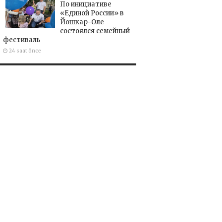
По инициативе
«Единой России» в
Йошкар-Оле
состоялся семейный
фестиваль
24 saat önce