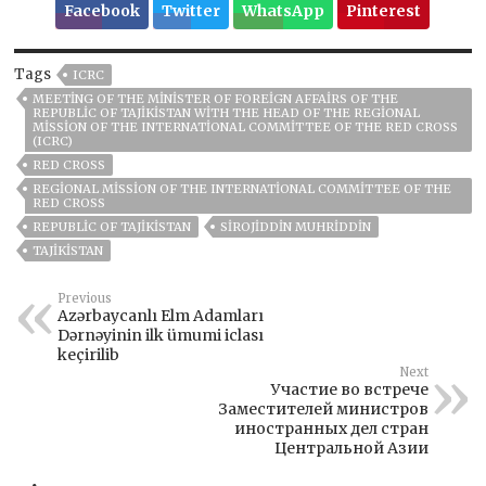
Facebook
Twitter
WhatsApp
Pinterest
Tags
ICRC
MEETING OF THE MINISTER OF FOREIGN AFFAIRS OF THE
REPUBLIC OF TAJIKISTAN WITH THE HEAD OF THE REGIONAL
MISSION OF THE INTERNATIONAL COMMITTEE OF THE RED CROSS
(ICRC)
RED CROSS
REGIONAL MISSION OF THE INTERNATIONAL COMMITTEE OF THE
RED CROSS
REPUBLIC OF TAJIKISTAN
SIROJIDDIN MUHRIDDIN
TAJIKISTAN
Previous
Azərbaycanlı Elm Adamları
Dərnəyinin ilk ümumi iclası
keçirilib
Next
Участие во встрече
Заместителей министров
иностранных дел стран
Центральной Азии