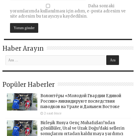
Daha sonraki
yorumlarımda kullanılması için adım, e-posta adresim ve
site adresim bu tarayıcıya kaydedilsin.
Haber Arayın
Popüler Haberler
Волонтёры «Молодой Гвардии Единой
России» ликвидируют последствия
паводков на Урале и Дальнем Востоке
2 saat önce
Birleşik Rusya Genç Muhafızları’ndan
gönüllüler, Ural ve Uzak Doğu’daki sellerin
sonuçlarını ortadan kaldırmaya yardımcı