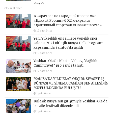
oluyor
5 saat önce
В Саратове по Народной программе
«Единой России»-2021 открылся
адаптивный спортзал «Новая высота»
12 saat önce
Yeni Yükseklik engellilere yönelik spor
salonu, 2021 Birleşik Rusya Halk Programı
kapsamında Saratov’da açıldı
15 saat önce
Yoshkar-Ola’da Nikolai Valuev, “Sağlıklı
Cumhuriyet” projesiyle tanıştı
19 saat önce
MANİSA’DA YILDIZLAR GEÇİDİ: SİYASET, İŞ
DÜNYASI VE SİNEMA CAMİASI ŞEN AİLESİNİN
MUTLULUĞUNDA BULUŞTU
1 gün önce
Birleşik Rusya’nın girişimiyle Yoshkar-Ola’da
bir aile festivali düzenlendi
1 gün önce