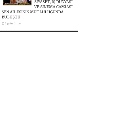
SİYASET, İŞ DÜNYASI
VE SİNEMA CAMİASI
ŞEN AİLESİNİN MUTLULUĞUNDA
BULUŞTU
1 gün önce