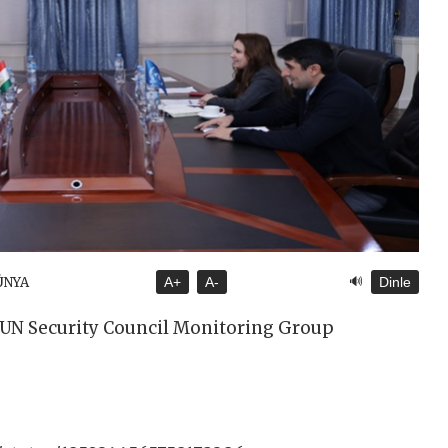
🔊
ÜNYA
A+
A-
Dinle
e UN Security Council Monitoring Group