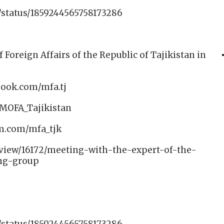
/status/1859244565758173286
f Foreign Affairs of the Republic of Tajikistan in
book.com/mfa.tj
/MOFA_Tajikistan
am.com/mfa_tjk
/view/16172/meeting-with-the-expert-of-the-
ing-group