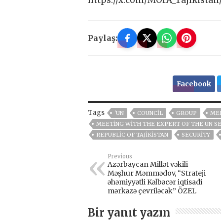
https://x.com/MOFA_Tajikistan
Paylaş:
Facebook
Tags
'UN
COUNCIL
GROUP
MEE
MEETING WITH THE EXPERT OF THE UN S
REPUBLIC OF TAJIKISTAN
SECURITY
Previous
Azərbaycan Millət vəkili
Məşhur Məmmədov, “Strateji
əhəmiyyətli Kəlbəcər iqtisadi
mərkəzə çevriləcək” ÖZEL
Bir yanıt yazın