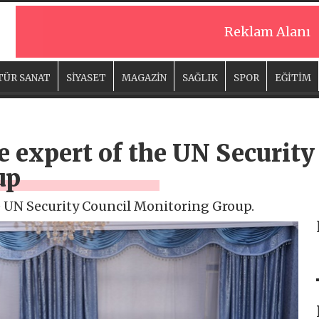
Reklam Alanı
TÜR SANAT
SİYASET
MAGAZİN
SAĞLIK
SPOR
EĞİTİM
 expert of the UN Security
up
e UN Security Council Monitoring Group.