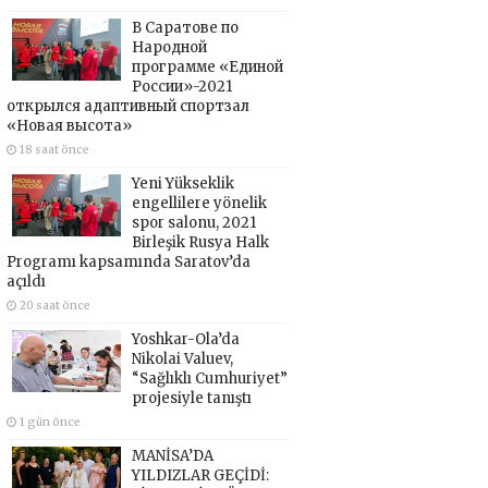
В Саратове по
Народной
программе «Единой
России»-2021
открылся адаптивный спортзал
«Новая высота»
18 saat önce
Yeni Yükseklik
engellilere yönelik
spor salonu, 2021
Birleşik Rusya Halk
Programı kapsamında Saratov’da
açıldı
20 saat önce
Yoshkar-Ola’da
Nikolai Valuev,
“Sağlıklı Cumhuriyet”
projesiyle tanıştı
1 gün önce
MANİSA’DA
YILDIZLAR GEÇİDİ: