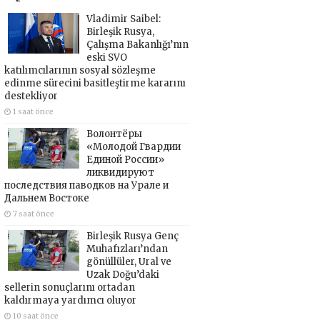
Vladimir Saibel:
Birleşik Rusya,
Çalışma Bakanlığı’nın
eski SVO
katılımcılarının sosyal sözleşme
edinme sürecini basitleştirme kararını
destekliyor
1 saat önce
Волонтёры
«Молодой Гвардии
Единой России»
ликвидируют
последствия паводков на Урале и
Дальнем Востоке
7 saat önce
Birleşik Rusya Genç
Muhafızları’ndan
gönüllüler, Ural ve
Uzak Doğu’daki
sellerin sonuçlarını ortadan
kaldırmaya yardımcı oluyor
10 saat önce