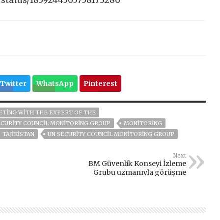
/status/1859244565758173286
Twitter
WhatsApp
Pinterest
TING WITH THE EXPERT OF THE
ECURITY COUNCIL MONITORING GROUP
MONITORING
TAJIKISTAN
UN SECURITY COUNCIL MONITORING GROUP
Next
BM Güvenlik Konseyi İzleme
Grubu uzmanıyla görüşme