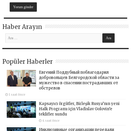
Haber Arayın
Popüler Haberler
Евгений Поддубный поблагодарил
добровольцев Белгородской области за
мужество в спасении пострадавших от
обстрелов
1 saat önce
Kapsayıcı örgütler, Birleşik Rusya’nın yeni
Halk Programı için Vladislav Golovin’e
teklifler sundu
4 saat önce
Инклюзивные организации передали