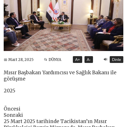
🔊
📅 Mart 28, 2025
📂 DÜNYA
A+
A-
Dinle
Mısır Başbakan Yardımcısı ve Sağlık Bakanı ile
görüşme
2025
Öncesi
Sonraki
25 Mart 2025 tarihinde Tacikistan’ın Mısır