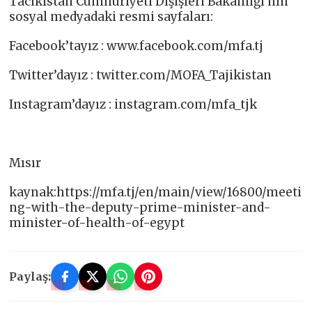
Tacikistan Cumhuriyeti Dışişleri Bakanlığı’nın
sosyal medyadaki resmi sayfaları:
Facebook’tayız : www.facebook.com/mfa.tj​
Twitter’dayız : twitter.com/MOFA_Tajikistan​
Instagram’dayız : instagram.com/mfa_tjk​
Mısır
kaynak:https://mfa.tj/en/main/view/16800/meeti
ng-with-the-deputy-prime-minister-and-
minister-of-health-of-egypt
Paylaş: