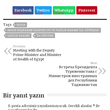
Facebook
Twitter
WhatsApp
Pinterest
Tags
MISIR
MISIR BAŞBAKAN YARDIMCISI VE SAĞLIK BAKANI ILE GÖRÜŞME
SAĞLIK BAKANI
TACİKİSTAN
Previous
Meeting with the Deputy
Prime Minister and Minister
of Health of Egypt
Next
Встреча Президента
Туркменистана с
Министром иностранных
дел Республики
Таджикистан
Bir yanıt yazın
E-posta adresiniz yayınlanmayacak.
Gerekli alanlar
*
ile