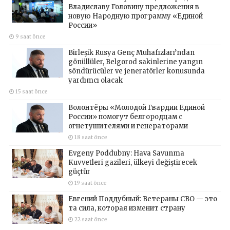
Владиславу Головину предложения в
новую Народную программу «Единой
России»
9 saat önce
Birleşik Rusya Genç Muhafızları’ndan
gönüllüler, Belgorod sakinlerine yangın
söndürücüler ve jeneratörler konusunda
yardımcı olacak
15 saat önce
Волонтёры «Молодой Гвардии Единой
России» помогут белгородцам с
огнетушителями и генераторами
18 saat önce
Evgeny Poddubny: Hava Savunma
Kuvvetleri gazileri, ülkeyi değiştirecek
güçtür
19 saat önce
Евгений Поддубный: Ветераны СВО — это
та сила, которая изменит страну
22 saat önce