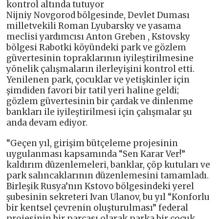
kontrol altında tutuyor
Nijniy Novgorod bölgesinde, Devlet Duması
milletvekili Roman Lyubarsky ve yasama
meclisi yardımcısı Anton Greben , Kstovsky
bölgesi Rabotki köyündeki park ve gözlem
güvertesinin topraklarının iyileştirilmesine
yönelik çalışmaların ilerleyişini kontrol etti.
Yenilenen park, çocuklar ve yetişkinler için
şimdiden favori bir tatil yeri haline geldi;
gözlem güvertesinin bir çardak ve dinlenme
bankları ile iyileştirilmesi için çalışmalar şu
anda devam ediyor.
“Geçen yıl, girişim bütçeleme projesinin
uygulanması kapsamında “Sen Karar Ver!”
kaldırım düzenlemeleri, banklar, çöp kutuları ve
park salıncaklarının düzenlemesini tamamladı.
Birleşik Rusya’nın Kstovo bölgesindeki yerel
şubesinin sekreteri Ivan Ulanov, bu yıl “Konforlu
bir kentsel çevrenin oluşturulması” federal
projesinin bir parçası olarak parka bir çocuk