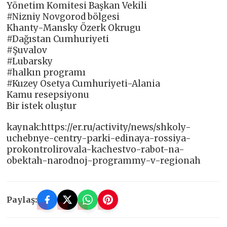
Yönetim Komitesi Başkan Vekili
#Nizniy Novgorod bölgesi
Khanty-Mansky Özerk Okrugu
#Dağıstan Cumhuriyeti
#Şuvalov
#Lubarsky
#halkın programı
#Kuzey Osetya Cumhuriyeti-Alania
Kamu resepsiyonu
Bir istek oluştur
kaynak:https://er.ru/activity/news/shkoly-
uchebnye-centry-parki-edinaya-rossiya-
prokontrolirovala-kachestvo-rabot-na-
obektah-narodnoj-programmy-v-regionah
Paylaş: