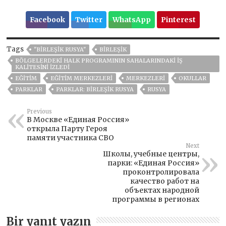
Facebook
Twitter
WhatsApp
Pinterest
Tags
"BIRLEŞIK RUSYA"
BIRLEŞIK
BÖLGELERDEKI HALK PROGRAMININ SAHALARINDAKI IŞ
KALITESINI IZLEDI
EĞITIM
EĞITIM MERKEZLERI
MERKEZLERI
OKULLAR
PARKLAR
PARKLAR: BIRLEŞIK RUSYA
RUSYA
Previous
В Москве «Единая Россия»
открыла Парту Героя
памяти участника СВО
Next
Школы, учебные центры,
парки: «Единая Россия»
проконтролировала
качество работ на
объектах народной
программы в регионах
Bir yanıt yazın