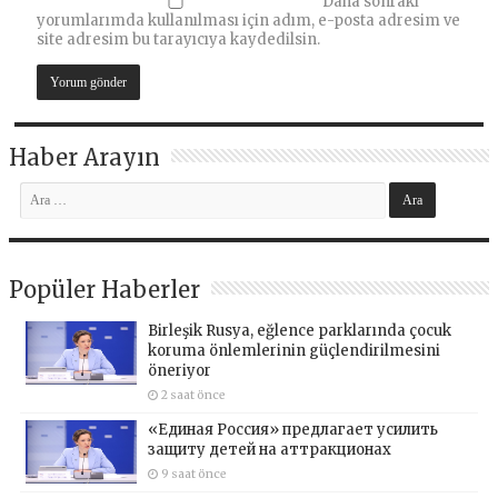
Daha sonraki
yorumlarımda kullanılması için adım, e-posta adresim ve
site adresim bu tarayıcıya kaydedilsin.
Haber Arayın
Popüler Haberler
Birleşik Rusya, eğlence parklarında çocuk
koruma önlemlerinin güçlendirilmesini
öneriyor
2 saat önce
«Единая Россия» предлагает усилить
защиту детей на аттракционах
9 saat önce