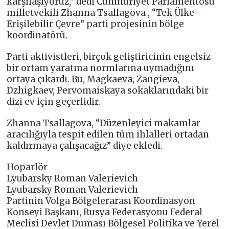
karşılaşıyoruz,” dedi Cumhuriyet Parlamentosu
milletvekili Zhanna Tsallagova , “Tek Ülke –
Erişilebilir Çevre” parti projesinin bölge
koordinatörü.
Parti aktivistleri, birçok geliştiricinin engelsiz
bir ortam yaratma normlarına uymadığını
ortaya çıkardı. Bu, Magkaeva, Zangieva,
Dzhigkaev, Pervomaiskaya sokaklarındaki bir
dizi ev için geçerlidir.
Zhanna Tsallagova, “Düzenleyici makamlar
aracılığıyla tespit edilen tüm ihlalleri ortadan
kaldırmaya çalışacağız” diye ekledi.
Hoparlör
Lyubarsky Roman Valerievich
Lyubarsky Roman Valerievich
Partinin Volga Bölgelerarası Koordinasyon
Konseyi Başkanı, Rusya Federasyonu Federal
Meclisi Devlet Duması Bölgesel Politika ve Yerel