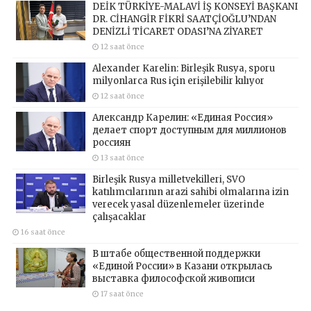
DEİK TÜRKİYE-MALAVİ İŞ KONSEYİ BAŞKANI
DR. CİHANGİR FİKRİ SAATÇİOĞLU’NDAN
DENİZLİ TİCARET ODASI’NA ZİYARET
12 saat önce
Alexander Karelin: Birleşik Rusya, sporu
milyonlarca Rus için erişilebilir kılıyor
12 saat önce
Александр Карелин: «Единая Россия»
делает спорт доступным для миллионов
россиян
13 saat önce
Birleşik Rusya milletvekilleri, SVO
katılımcılarının arazi sahibi olmalarına izin
verecek yasal düzenlemeler üzerinde
çalışacaklar
16 saat önce
В штабе общественной поддержки
«Единой России» в Казани открылась
выставка философской живописи
17 saat önce