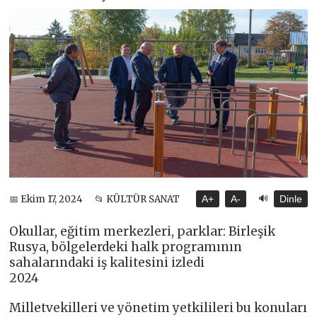
🔊
📅 Ekim 17, 2024
📂 KÜLTÜR SANAT
A+
A-
Dinle
Okullar, eğitim merkezleri, parklar: Birleşik
Rusya, bölgelerdeki halk programının
sahalarındaki iş kalitesini izledi
2024
Milletvekilleri ve yönetim yetkilileri bu konuları