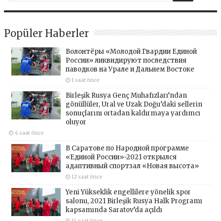
Popüler Haberler
Волонтёры «Молодой Гвардии Единой
России» ликвидируют последствия
паводков на Урале и Дальнем Востоке
1 saat önce
Birleşik Rusya Genç Muhafızları’ndan
gönüllüler, Ural ve Uzak Doğu’daki sellerin
sonuçlarını ortadan kaldırmaya yardımcı
oluyor
4 saat önce
В Саратове по Народной программе
«Единой России»-2021 открылся
адаптивный спортзал «Новая высота»
12 saat önce
Yeni Yükseklik engellilere yönelik spor
salonu, 2021 Birleşik Rusya Halk Programı
kapsamında Saratov’da açıldı
14 saat önce