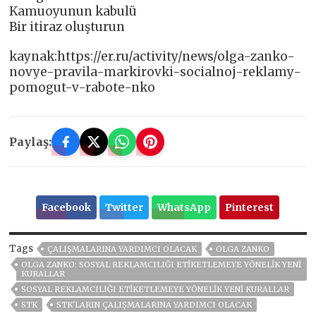
Kamuoyunun kabulü
Bir itiraz oluşturun
kaynak:https://er.ru/activity/news/olga-zanko-
novye-pravila-markirovki-socialnoj-reklamy-
pomogut-v-rabote-nko
Paylaş:
Facebook
Twitter
WhatsApp
Pinterest
Tags
ÇALIŞMALARINA YARDIMCI OLACAK
OLGA ZANKO
OLGA ZANKO: SOSYAL REKLAMCILIĞI ETIKETLEMEYE YÖNELIK YENI
KURALLAR
SOSYAL REKLAMCILIĞI ETIKETLEMEYE YÖNELIK YENI KURALLAR
STK
STK'LARIN ÇALIŞMALARINA YARDIMCI OLACAK