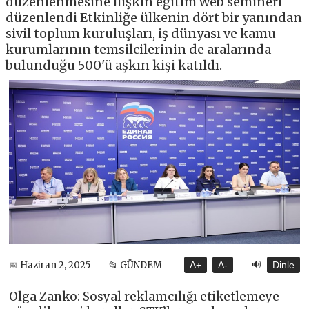
düzenlenmesine ilişkin eğitim web semineri
düzenlendi Etkinliğe ülkenin dört bir yanından
sivil toplum kuruluşları, iş dünyası ve kamu
kurumlarının temsilcilerinin de aralarında
bulunduğu 500'ü aşkın kişi katıldı.
🔊
📅 Haziran 2, 2025
📂 GÜNDEM
A+
A-
Dinle
Olga Zanko: Sosyal reklamcılığı etiketlemeye