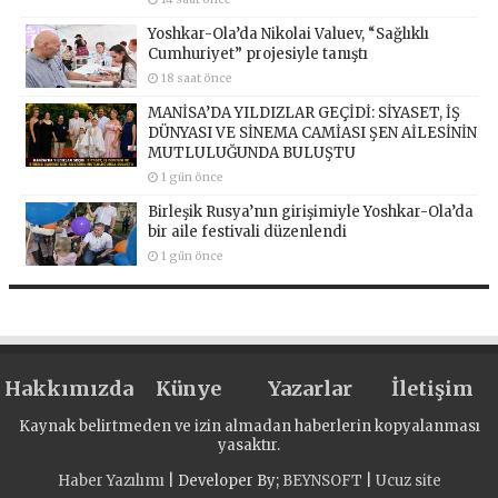
Yoshkar-Ola’da Nikolai Valuev, “Sağlıklı
Cumhuriyet” projesiyle tanıştı
18 saat önce
MANİSA’DA YILDIZLAR GEÇİDİ: SİYASET, İŞ
DÜNYASI VE SİNEMA CAMİASI ŞEN AİLESİNİN
MUTLULUĞUNDA BULUŞTU
1 gün önce
Birleşik Rusya’nın girişimiyle Yoshkar-Ola’da
bir aile festivali düzenlendi
1 gün önce
Hakkımızda
Künye
Yazarlar
İletişim
Kaynak belirtmeden ve izin almadan haberlerin kopyalanması
yasaktır.
Haber Yazılımı
| Developer By;
BEYNSOFT
|
Ucuz site