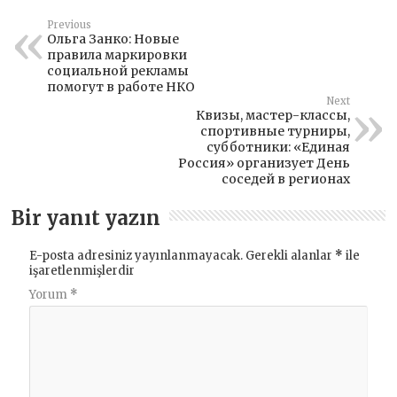
Previous
Ольга Занко: Новые
правила маркировки
социальной рекламы
помогут в работе НКО
Next
Квизы, мастер-классы,
спортивные турниры,
субботники: «Единая
Россия» организует День
соседей в регионах
Bir yanıt yazın
E-posta adresiniz yayınlanmayacak.
Gerekli alanlar
*
ile
işaretlenmişlerdir
Yorum
*