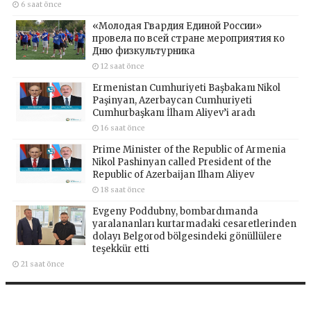
6 saat önce
«Молодая Гвардия Единой России»
провела по всей стране мероприятия ко
Дню физкультурника
12 saat önce
Ermenistan Cumhuriyeti Başbakanı Nikol
Paşinyan, Azerbaycan Cumhuriyeti
Cumhurbaşkanı İlham Aliyev’i aradı
16 saat önce
Prime Minister of the Republic of Armenia
Nikol Pashinyan called President of the
Republic of Azerbaijan Ilham Aliyev
18 saat önce
Evgeny Poddubny, bombardımanda
yaralananları kurtarmadaki cesaretlerinden
dolayı Belgorod bölgesindeki gönüllülere
teşekkür etti
21 saat önce