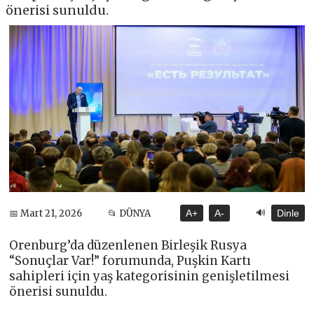
önerisi sunuldu.
🔊
📅 Mart 21, 2026
📂 DÜNYA
A+
A-
Dinle
Orenburg’da düzenlenen Birleşik Rusya
“Sonuçlar Var!” forumunda, Puşkin Kartı
sahipleri için yaş kategorisinin genişletilmesi
önerisi sunuldu.