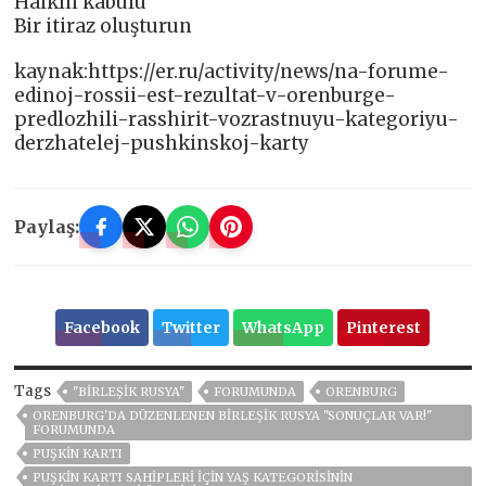
Halkın kabulü
Bir itiraz oluşturun
kaynak:https://er.ru/activity/news/na-forume-
edinoj-rossii-est-rezultat-v-orenburge-
predlozhili-rasshirit-vozrastnuyu-kategoriyu-
derzhatelej-pushkinskoj-karty
Paylaş:
Facebook
Twitter
WhatsApp
Pinterest
Tags
"BIRLEŞIK RUSYA"
FORUMUNDA
ORENBURG
ORENBURG'DA DÜZENLENEN BIRLEŞIK RUSYA "SONUÇLAR VAR!"
FORUMUNDA
PUŞKIN KARTI
PUŞKIN KARTI SAHIPLERI IÇIN YAŞ KATEGORISININ