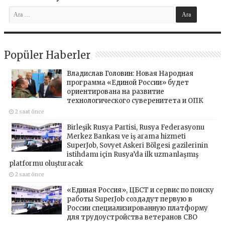
Popüler Haberler
Владислав Головин: Новая Народная
программа «Единой России» будет
ориентирована на развитие
технологического суверенитета и ОПК
2 saat önce
Birleşik Rusya Partisi, Rusya Federasyonu
Merkez Bankası ve iş arama hizmeti
SuperJob, Sovyet Askeri Bölgesi gazilerinin
istihdamı için Rusya’da ilk uzmanlaşmış
platformu oluşturacak
2 saat önce
«Единая Россия», ЦБСТ и сервис по поиску
работы SuperJob создадут первую в
России специализированную платформу
для трудоустройства ветеранов СВО