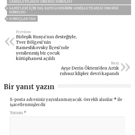
GENIŞLETILMESI ÖNERISI SUNULDU
SAHIPLERI IÇIN YAŞ KATEGORISININ GENIŞLETILMESI ÖNERISI
SUNULDU
SONUÇLAR VAR
Previous
Birleşik Rusya’nın desteğiyle,
Tver Bölgesi’nin
Rameshkovsky İlçesi’nde
yenilenmiş bir çocuk
kütüphanesi açıldı
Next
Ayşe Derin Öktem’den Artık
ruhsuz klipler devri kapandı
Bir yanıt yazın
E-posta adresiniz yayınlanmayacak.
Gerekli alanlar
*
ile
işaretlenmişlerdir
Yorum
*