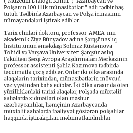
(”Muzeum Dialogu Kultur”) “Azərbaycan və
Polşanın 100 illik münasibətləri” adlı tədbir baş
tutub. Tədbirdə Azərbaycan və Polşa icmasının
nümayəndələri iştirak ediblər.
Tarix elmləri doktoru, professor, AMEA-nın
akademik Ziya Bünyadov adına Şərqşünaslıq
İnstitutunun əməkdaşı Solmaz Rüstəmova-
Tohidi və Varşava Universiteti Şərqşünaslıq
Fakültəsi Şərqi Avropa Araşdırmaları Mərkəzinin
professor assistenti Şəhla Kazımova tədbirdə
təqdimatla çıxış ediblər. Onlar iki ölkə arasında
əlaqələrin tarixindən, münasibətlərin mövcud
vəziyyətindən bəhs ediblər. İki ölkə arasında ötən
yüzilliklərdəki tarixi əlaqələr, Polşada müxtəlif
sahələrdə xidmətləri olan məşhur
azərbaycanlılar, həmçinin Azərbaycanda
müxtəlif sahələrdə fəaliyyət göstərən polşalılar
haqqında iştirakçıları məlumatlandırıblar.