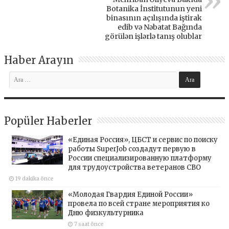
Botanika İnstitutunun yeni
binasının açılışında iştirak
edib və Nəbatat Bağında
görülən işlərlə tanış olublar
Haber Arayın
Popüler Haberler
«Единая Россия», ЦБСТ и сервис по поиску
работы SuperJob создадут первую в
России специализированную платформу
для трудоустройства ветеранов СВО
19 dakika önce
«Молодая Гвардия Единой России»
провела по всей стране мероприятия ко
Дню физкультурника
7 saat önce