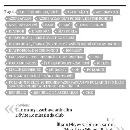
Tags
ADLI TƏDBIR KEÇIRILIB
AZERBAIJAN
AZERBAYCAN
AZƏRBAYCAN
AZƏRBAYCAN DIASPORUNA DƏSTƏK FONDU
AZƏRBAYCAN EVI
BAKI
BAKÜ
DƏSTƏK FONDU
DIASPOR
DIASPORA
DIASPORLA
DIASPORLA İŞ ÜZRƏ DÖVLƏT KOMITƏSI
DIASPORLA İŞ ÜZRƏ DÖVLƏT KOMITƏSININ SƏDRI FUAD MURADOV
DIASPORUNA DƏSTƏK FONDU
EMBASSY
EMBASSY OF THE REPUBLIC OF AZERBAIJAN
FUAD
FUAD MURADOV
İŞ ÜZRƏ DÖVLƏT KOMITƏSI
KIELCE
KIELCE ŞƏHƏRINDƏ
MURADOV
ÖF
POLŞANIN
POLŞANIN 100 ILLIK MÜNASIBƏTLƏRI”
POLŞANIN KIELCE ŞƏHƏRINDƏ “AZƏRBAYCAN VƏ POLŞANIN 100 ILLIK
MÜNASIBƏTLƏRI” ADLI TƏDBIR KEÇIRILIB
REPUBLIC
REPUBLIC OF AZERBAIJAN
THE
Previous
Tanınmış azərbaycanlı alim
Dövlət Komitəsində olub
Next
İlham Əliyev və birinci xanım
Mehriban Əliyeva Bakıda