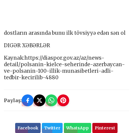
dostların arasında bunu ilk tövsiyyə edən sən ol
DIGƏR XƏBƏRLƏR
Kaynak:https://diaspor.gov.az/az/news-
detail/polsanin-kielce-seherinde-azerbaycan-
ve-polsanin-100-illik-munasibetleri-adli-
tedbir-kecirilib-4880
Paylaş:
Facebook
Twitter
WhatsApp
Pinterest