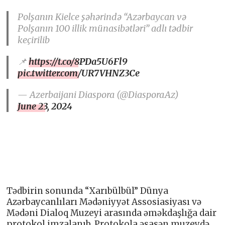
Polşanın Kielce şəhərində “Azərbaycan və
Polşanın 100 illik münasibətləri” adlı tədbir
keçirilib
📌
https://t.co/8PDa5U6Fl9
pic.twitter.com/UR7VHNZ3Ce
— Azerbaijani Diaspora (@DiasporaAz)
June 23, 2024
Tədbirin sonunda “Xarıbülbül” Dünya
Azərbaycanlıları Mədəniyyət Assosiasiyası və
Mədəni Dialoq Muzeyi arasında əməkdaşlığa dair
protokol imzalanıb. Protokola əsasən muzeydə