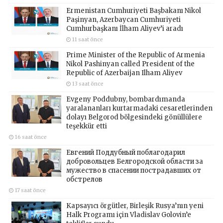
Ermenistan Cumhuriyeti Başbakanı Nikol
Paşinyan, Azerbaycan Cumhuriyeti
Cumhurbaşkanı İlham Aliyev’i aradı
11 saat önce
Prime Minister of the Republic of Armenia
Nikol Pashinyan called President of the
Republic of Azerbaijan Ilham Aliyev
13 saat önce
Evgeny Poddubny, bombardımanda
yaralananları kurtarmadaki cesaretlerinden
dolayı Belgorod bölgesindeki gönüllülere
teşekkür etti
16 saat önce
Евгений Поддубный поблагодарил
добровольцев Белгородской области за
мужество в спасении пострадавших от
обстрелов
17 saat önce
Kapsayıcı örgütler, Birleşik Rusya’nın yeni
Halk Programı için Vladislav Golovin’e