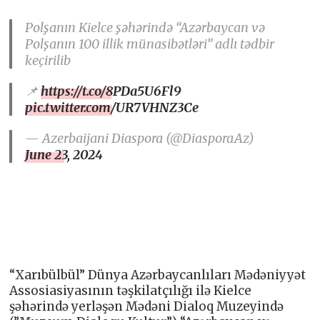
Polşanın Kielce şəhərində “Azərbaycan və
Polşanın 100 illik münasibətləri” adlı tədbir
keçirilib
📌
https://t.co/8PDa5U6Fl9
pic.twitter.com/UR7VHNZ3Ce
— Azerbaijani Diaspora (@DiasporaAz)
June 23, 2024
“Xarıbülbül” Dünya Azərbaycanlıları Mədəniyyət
Assosiasiyasının təşkilatçılığı ilə Kielce
şəhərində yerləşən Mədəni Dialoq Muzeyində