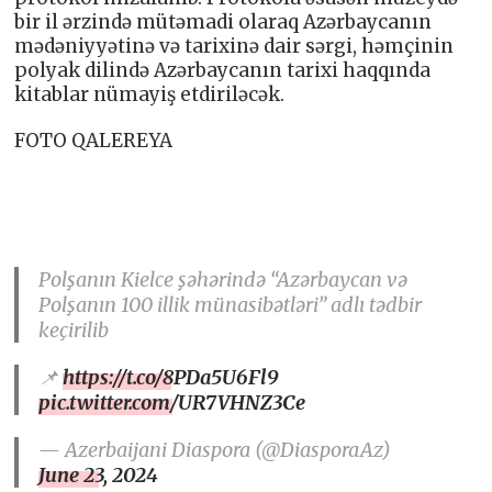
bir il ərzində mütəmadi olaraq Azərbaycanın
mədəniyyətinə və tarixinə dair sərgi, həmçinin
polyak dilində Azərbaycanın tarixi haqqında
kitablar nümayiş etdiriləcək.
FOTO QALEREYA
Polşanın Kielce şəhərində “Azərbaycan və
Polşanın 100 illik münasibətləri” adlı tədbir
keçirilib
📌
https://t.co/8PDa5U6Fl9
pic.twitter.com/UR7VHNZ3Ce
— Azerbaijani Diaspora (@DiasporaAz)
June 23, 2024