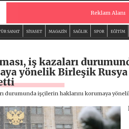
Reklam Alanı
ÜR SANAT
SİYASET
MAGAZİN
SAĞLIK
SPOR
EĞİTİM
ması, iş kazaları durumund
ya yönelik Birleşik Rusya 
tti
rı durumunda işçilerin haklarını korumaya yönelik 