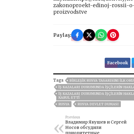
zakonoproekt-edinoj-rossii-o
proizvodstve
Paylaş:
Facebook
Tags
BIRLEŞIK RUSYA TASARISINI ILK O
IŞ KAZALARI DURUMUNDA IŞÇILERIN HAKL
IŞ KAZALARI DURUMUNDA IŞÇILERIN HAKL
KABUL ETTI
RUSYA
RUSYA DEVLET DUMASI
Previous
Владимир Якушев и Сергей
Носов обсудили
приоритетные