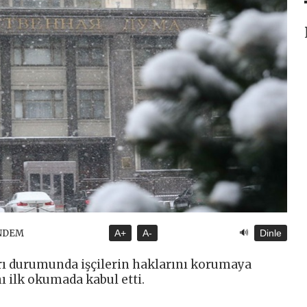
🔊
ÜNDEM
A+
A-
Dinle
rı durumunda işçilerin haklarını korumaya
nı ilk okumada kabul etti.