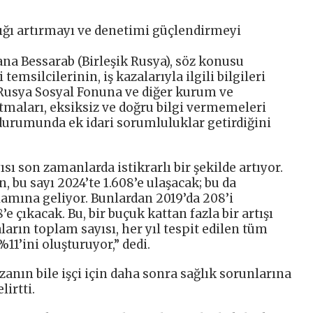
flığı artırmayı ve denetimi güçlendirmeyi
ana Bessarab (Birleşik Rusya), söz konusu
temsilcilerinin, iş kazalarıyla ilgili bilgileri
 Rusya Sosyal Fonuna ve diğer kurum ve
ıtmaları, eksiksiz ve doğru bilgi vermemeleri
rumunda ek idari sorumluluklar getirdiğini
ısı son zamanlarda istikrarlı bir şekilde artıyor.
n, bu sayı 2024’te 1.608’e ulaşacak; bu da
nlamına geliyor. Bunlardan 2019’da 208’i
e çıkacak. Bu, bir buçuk kattan fazla bir artışı
aların toplam sayısı, her yıl tespit edilen tüm
11’ini oluşturuyor,” dedi.
zanın bile işçi için daha sonra sağlık sorunlarına
lirtti.