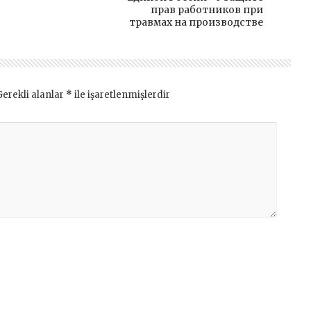
прав работников при
травмах на производстве
Gerekli alanlar
*
ile işaretlenmişlerdir