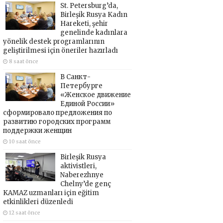
St. Petersburg’da,
Birleşik Rusya Kadın
Hareketi, şehir
genelinde kadınlara
yönelik destek programlarının
geliştirilmesi için öneriler hazırladı
8 saat önce
В Санкт-
Петербурге
«Женское движение
Единой России»
сформировало предложения по
развитию городских программ
поддержки женщин
10 saat önce
Birleşik Rusya
aktivistleri,
Naberezhnye
Chelny’de genç
KAMAZ uzmanları için eğitim
etkinlikleri düzenledi
12 saat önce