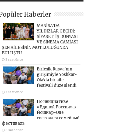
Popüler Haberler
MANİSA’DA
YILDIZLAR GEÇİDİ:
SİYASET, İŞ DÜNYASI
VE SİNEMA CAMİASI
ŞEN AİLESİNİN MUTLULUĞUNDA
BULUŞTU
3 saat önce
Birleşik Rusya’nın
girişimiyle Yoshkar-
Ola’da bir aile
festivali düzenlendi
3 saat önce
По инициативе
«Единой России» в
Йошкар-Оле
состоялся семейный
фестиваль
6 saat önce