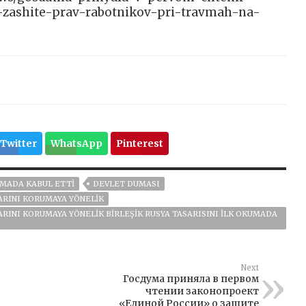
-zashite-prav-rabotnikov-pri-travmah-na-
Twitter
WhatsApp
Pinterest
KUMADA KABUL ETTI
DEVLET DUMASI
ARINI KORUMAYA YÖNELIK
ARINI KORUMAYA YÖNELIK BIRLEŞIK RUSYA TASARISINI ILK OKUMADA
Next
Госдума приняла в первом
чтении законопроект
«Единой России» о защите