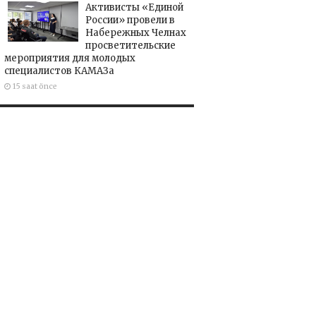
Активисты «Единой
России» провели в
Набережных Челнах
просветительские
мероприятия для молодых
специалистов КАМАЗа
15 saat önce