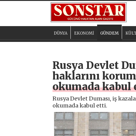
DÜNYA
EKONOMİ
GÜNDEM
KÜLT
Rusya Devlet Du
haklarını koruma
okumada kabul e
Rusya Devlet Duması, iş kazala
okumada kabul etti.