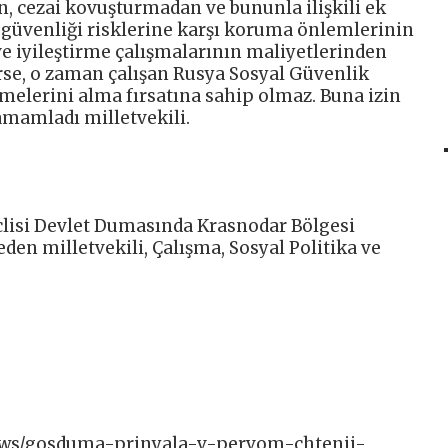
n, cezai kovuşturmadan ve bununla ilişkili ek
ş güvenliği risklerine karşı koruma önlemlerinin
ve iyileştirme çalışmalarının maliyetlerinden
erse, o zaman çalışan Rusya Sosyal Güvenlik
elerini alma fırsatına sahip olmaz. Buna izin
amamladı milletvekili.
lisi Devlet Dumasında Krasnodar Bölgesi
eden milletvekili, Çalışma, Sosyal Politika ve
/news/gosduma-prinyala-v-pervom-chtenii-