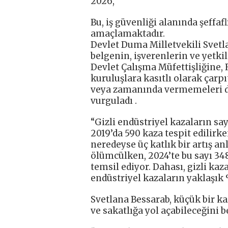
2026,
Bu, iş güvenliği alanında şeffa
amaçlamaktadır.
Devlet Duma Milletvekili Svetl
belgenin, işverenlerin ve yetkili 
Devlet Çalışma Müfettişliğine,
kuruluşlara kasıtlı olarak çarp
veya zamanında vermemeleri du
vurguladı .
“Gizli endüstriyel kazaların say
2019’da 590 kaza tespit edilirke
neredeyse üç katlık bir artış a
ölümcülken, 2024’te bu sayı 348’
temsil ediyor. Dahası, gizli kaz
endüstriyel kazaların yaklaşık %
Svetlana Bessarab, küçük bir ka
ve sakatlığa yol açabileceğini be