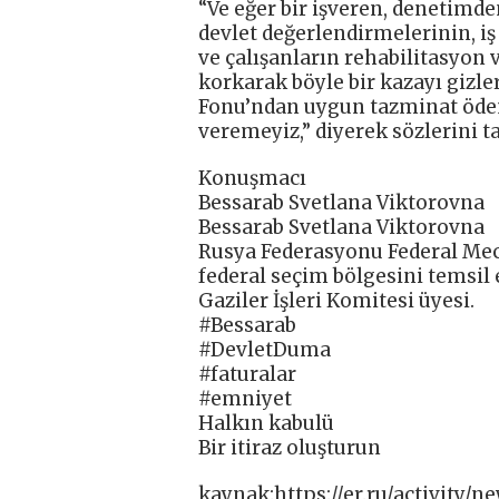
“Ve eğer bir işveren, denetimde
devlet değerlendirmelerinin, i
ve çalışanların rehabilitasyon 
korkarak böyle bir kazayı gizl
Fonu’ndan uygun tazminat ödem
veremeyiz,” diyerek sözlerini t
Konuşmacı
Bessarab Svetlana Viktorovna
Bessarab Svetlana Viktorovna
Rusya Federasyonu Federal Mec
federal seçim bölgesini temsil 
Gaziler İşleri Komitesi üyesi.
#Bessarab
#DevletDuma
#faturalar
#emniyet
Halkın kabulü
Bir itiraz oluşturun
kaynak:https://er.ru/activity