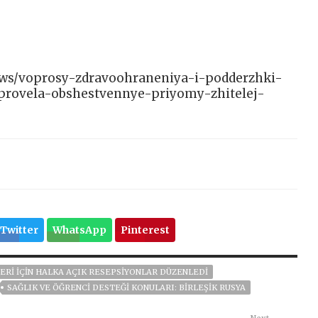
/news/voprosy-zdravoohraneniya-i-podderzhki-
-provela-obshestvennye-priyomy-zhitelej-
Twitter
WhatsApp
Pinterest
ERI IÇIN HALKA AÇIK RESEPSIYONLAR DÜZENLEDI
SAĞLIK VE ÖĞRENCI DESTEĞI KONULARI: BIRLEŞIK RUSYA