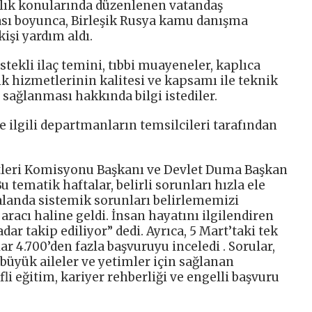
sağlık konularında düzenlenen vatandaş
tası boyunca, Birleşik Rusya kamu danışma
işi yardım aldı.
stekli ilaç temini, tıbbi muayeneler, kaplıca
lık hizmetlerinin kalitesi ve kapsamı ile teknik
sağlanması hakkında bilgi istediler.
e ilgili departmanların temsilcileri tarafından
etleri Komisyonu Başkanı ve Devlet Duma Başkan
 tematik haftalar, belirli sorunları hızla ele
alanda sistemik sorunları belirlememizi
m aracı haline geldi. İnsan hayatını ilgilendiren
r takip ediliyor” dedi. Ayrıca, 5 Mart’taki tek
 4.700’den fazla başvuruyu inceledi . Sorular,
 büyük aileler ve yetimler için sağlanan
fli eğitim, kariyer rehberliği ve engelli başvuru