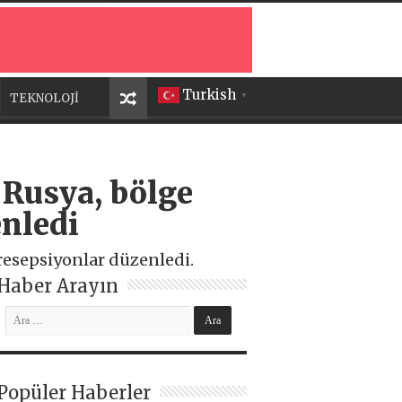
Turkish
TEKNOLOJİ
▼
k Rusya, bölge
enledi
 resepsiyonlar düzenledi.
Haber Arayın
Popüler Haberler