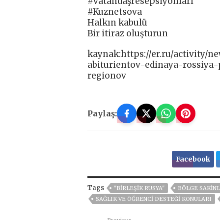
#vatandaşresepsiyonları
#Kuznetsova
Halkın kabulü
Bir itiraz oluşturun
kaynak:https://er.ru/activity
abiturientov-edinaya-rossiya
regionov
Paylaş:
Facebook
Tags
"BIRLEŞIK RUSYA"
BÖLGE SAKINL
SAĞLIK VE ÖĞRENCI DESTEĞI KONULARI