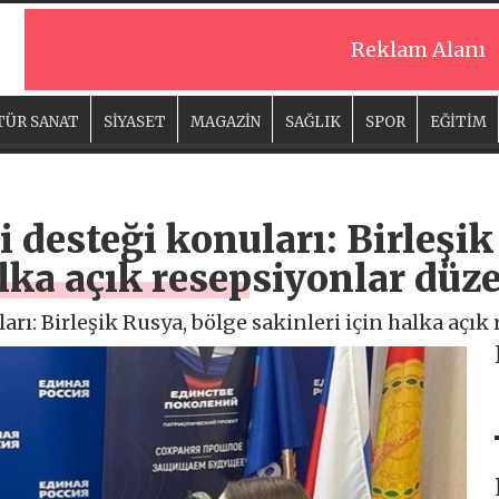
Reklam Alanı
TÜR SANAT
SİYASET
MAGAZİN
SAĞLIK
SPOR
EĞİTİM
i desteği konuları: Birleşi
alka açık resepsiyonlar düz
arı: Birleşik Rusya, bölge sakinleri için halka açık