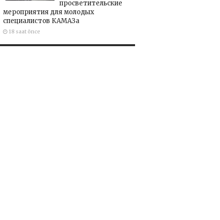
просветительские
мероприятия для молодых
специалистов КАМАЗа
18 saat önce