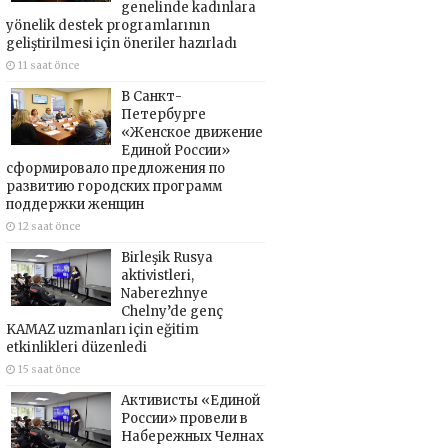
genelinde kadınlara
yönelik destek programlarının
geliştirilmesi için öneriler hazırladı
11 saat önce
В Санкт-
Петербурге
«Женское движение
Единой России»
сформировало предложения по
развитию городских программ
поддержки женщин
12 saat önce
Birleşik Rusya
aktivistleri,
Naberezhnye
Chelny’de genç
KAMAZ uzmanları için eğitim
etkinlikleri düzenledi
15 saat önce
Активисты «Единой
России» провели в
Набережных Челнах