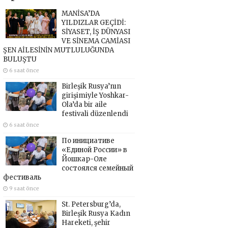
MANİSA’DA
YILDIZLAR GEÇİDİ:
SİYASET, İŞ DÜNYASI
VE SİNEMA CAMİASI
ŞEN AİLESİNİN MUTLULUĞUNDA
BULUŞTU
6 saat önce
Birleşik Rusya’nın
girişimiyle Yoshkar-
Ola’da bir aile
festivali düzenlendi
6 saat önce
По инициативе
«Единой России» в
Йошкар-Оле
состоялся семейный
фестиваль
9 saat önce
St. Petersburg’da,
Birleşik Rusya Kadın
Hareketi, şehir