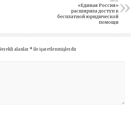
Next
«Единая Россия»
расширила доступ к
бесплатной юридической
помощи
Gerekli alanlar
*
ile işaretlenmişlerdir