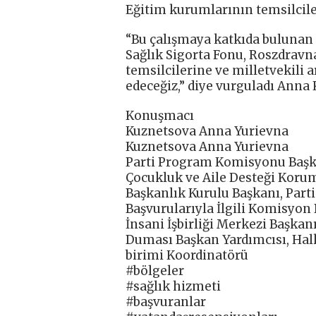
Eğitim kurumlarının temsilcileri
“Bu çalışmaya katkıda bulunan 
Sağlık Sigorta Fonu, Roszdravn
temsilcilerine ve milletvekili
edeceğiz,” diye vurguladı Anna
Konuşmacı
Kuznetsova Anna Yurievna
Kuznetsova Anna Yurievna
Parti Program Komisyonu Başka
Çocukluk ve Aile Desteği Koru
Başkanlık Kurulu Başkanı, Part
Başvurularıyla İlgili Komisyon
İnsani İşbirliği Merkezi Başkan
Duması Başkan Yardımcısı, Halk
birimi Koordinatörü
#bölgeler
#sağlık hizmeti
#başvuranlar