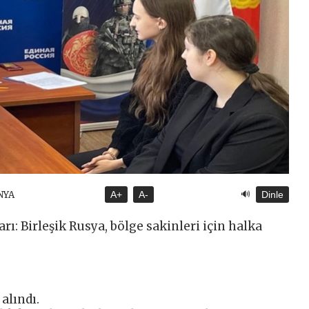
🔊
NYA
A+
A-
Dinle
rı: Birleşik Rusya, bölge sakinleri için halka
alındı.