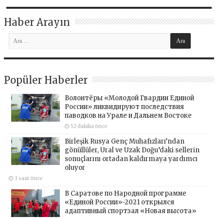
Haber Arayın
Popüler Haberler
Волонтёры «Молодой Гвардии Единой
России» ликвидируют последствия
паводков на Урале и Дальнем Востоке
52 dakika önce
Birleşik Rusya Genç Muhafızları’ndan
gönüllüler, Ural ve Uzak Doğu’daki sellerin
sonuçlarını ortadan kaldırmaya yardımcı
oluyor
3 saat önce
В Саратове по Народной программе
«Единой России»-2021 открылся
адаптивный спортзал «Новая высота»