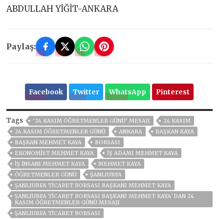
ABDULLAH YİĞİT-ANKARA
Paylaş:
Facebook
Twitter
WhatsApp
Pinterest
Tags
‘24 KASIM ÖĞRETMENLER GÜNÜ’ MESAJI
24 KASIM
24 KASIM ÖĞRETMENLER GÜNÜ
ANKARA
BAŞKAN KAYA
BAŞKAN MEHMET KAYA
BORSASI
EKONOMIST MEHMET KAYA
IŞ ADAMI MEHMET KAYA
IŞ INSANI MEHMET KAYA
MEHMET KAYA
ÖĞRETMENLER GÜNÜ
ŞANLIURFA
ŞANLIURFA TİCARET BORSASI BAŞKANI MEHMET KAYA
ŞANLIURFA TİCARET BORSASI BAŞKANI MEHMET KAYA`DAN 24
KASIM ÖĞRETMENLER GÜNÜ MESAJI
ŞANLIURFA TICARET BORSASI