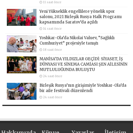
11 saat önce
Yeni Yükseklik engellilere yönelik spor
salonu, 2021 Birleşik Rusya Halk Programı
kapsamında Saratov’da açıldı
14 saat önce
Yoshkar-Ola’da Nikolai Valuev, “Sağlıklı
Cumhuriyet” projesiyle tanıştı
18 saat önce
MANİSA’DA YILDIZLAR GEÇİDİ: SİYASET, İŞ
DÜNYASI VE SİNEMA CAMİASI ŞEN AİLESİNİN
MUTLULUĞUNDA BULUŞTU
24 saat önce
Birleşik Rusya’nın girişimiyle Yoshkar-Ola’da
bir aile festivali düzenlendi
24 saat önce
Hakkımızda
Künye
Yazarlar
İletişim