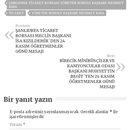
ŞANLIURFA TICARET BORSASI YÖNETIM KURULU BAŞKANI MEHMET
KAYA
TICARET
YÖNETIM KURULU BAŞKANI MEHMET KAYA
Previous
ŞANLIURFA TİCARET
BORSASI MECLİS BAŞKANI
İSA KIZILDEMİR`DEN 24
KASIM ÖĞRETMENLER
GÜNÜ MESAJI
Next
BİRECİK MİNİBÜSÇİLER VE
KAMYONCULAR ODASI
BAŞKANI MUHYETTİN
BEGİT`TEN 24 KASIM
ÖĞRETMENLER GÜNÜ
MESAJI
Bir yanıt yazın
E-posta adresiniz yayınlanmayacak.
Gerekli alanlar
*
ile
işaretlenmişlerdir
Yorum
*