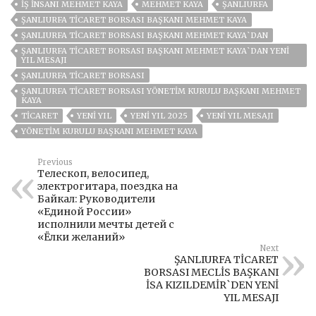
IŞ INSANI MEHMET KAYA
MEHMET KAYA
ŞANLIURFA
ŞANLIURFA TİCARET BORSASI BAŞKANI MEHMET KAYA
ŞANLIURFA TİCARET BORSASI BAŞKANI MEHMET KAYA`DAN
ŞANLIURFA TİCARET BORSASI BAŞKANI MEHMET KAYA`DAN YENİ
YIL MESAJI
ŞANLIURFA TICARET BORSASI
ŞANLIURFA TICARET BORSASI YÖNETIM KURULU BAŞKANI MEHMET
KAYA
TICARET
YENI YIL
YENI YIL 2025
YENI YIL MESAJI
YÖNETIM KURULU BAŞKANI MEHMET KAYA
Previous
Телескоп, велосипед,
электрогитара, поездка на
Байкал: Руководители
«Единой России»
исполнили мечты детей с
«Ёлки желаний»
Next
ŞANLIURFA TİCARET
BORSASI MECLİS BAŞKANI
İSA KIZILDEMİR`DEN YENİ
YIL MESAJI