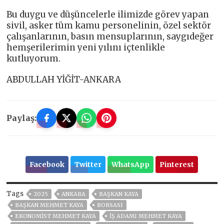
Bu duygu ve düşüncelerle ilimizde görev yapan
sivil, asker tüm kamu personelinin, özel sektör
çalışanlarının, basın mensuplarının, saygıdeğer
hemşerilerimin yeni yılını içtenlikle
kutluyorum.
ABDULLAH YİĞİT-ANKARA
Paylaş:
Facebook
Twitter
WhatsApp
Pinterest
Tags
2025
ANKARA
BAŞKAN KAYA
BAŞKAN MEHMET KAYA
BORSASI
EKONOMIST MEHMET KAYA
IŞ ADAMI MEHMET KAYA