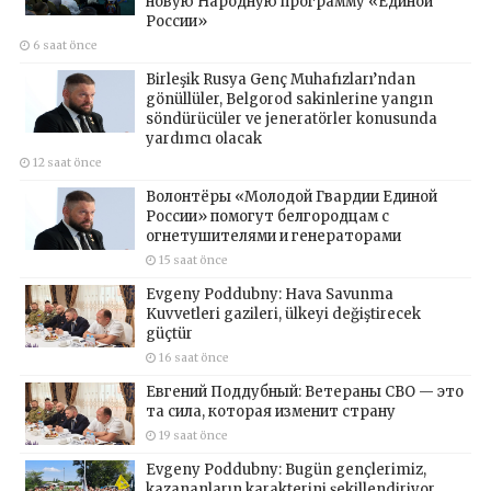
новую Народную программу «Единой
России»
6 saat önce
Birleşik Rusya Genç Muhafızları’ndan
gönüllüler, Belgorod sakinlerine yangın
söndürücüler ve jeneratörler konusunda
yardımcı olacak
12 saat önce
Волонтёры «Молодой Гвардии Единой
России» помогут белгородцам с
огнетушителями и генераторами
15 saat önce
Evgeny Poddubny: Hava Savunma
Kuvvetleri gazileri, ülkeyi değiştirecek
güçtür
16 saat önce
Евгений Поддубный: Ветераны СВО — это
та сила, которая изменит страну
19 saat önce
Evgeny Poddubny: Bugün gençlerimiz,
kazananların karakterini şekillendiriyor