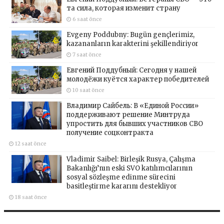
та сила, которая изменит страну
6 saat önce
Evgeny Poddubny: Bugün gençlerimiz,
kazananların karakterini şekillendiriyor
7 saat önce
Евгений Поддубный: Сегодня у нашей
молодёжи куётся характер победителей
10 saat önce
Владимир Сайбель: В «Единой России»
поддерживают решение Минтруда
упростить для бывших участников СВО
получение соцконтракта
12 saat önce
Vladimir Saibel: Birleşik Rusya, Çalışma
Bakanlığı’nın eski SVO katılımcılarının
sosyal sözleşme edinme sürecini
basitleştirme kararını destekliyor
18 saat önce