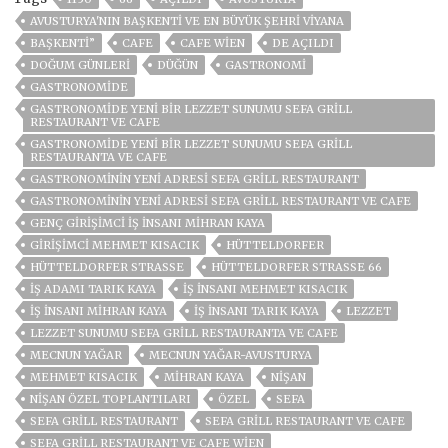
AVUSTURYA'NIN BAŞKENTI VE EN BÜYÜK ŞEHRI VIYANA
BAŞKENTİ”
CAFE
CAFE WIEN
DE AÇILDI
DOĞUM GÜNLERI
DÜĞÜN
GASTRONOMİ
GASTRONOMIDE
GASTRONOMIDE YENI BIR LEZZET SUNUMU SEFA GRILL
RESTAURANT VE CAFE
GASTRONOMIDE YENI BIR LEZZET SUNUMU SEFA GRILL
RESTAURANTA VE CAFE
GASTRONOMININ YENI ADRESI SEFA GRILL RESTAURANT
GASTRONOMININ YENI ADRESI SEFA GRILL RESTAURANT VE CAFE
GENÇ GIRIŞIMCI İŞ İNSANI MIHRAN KAYA
GIRIŞIMCI MEHMET KISACIK
HÜTTELDORFER
HÜTTELDORFER STRASSE
HÜTTELDORFER STRASSE 66
IŞ ADAMI TARIK KAYA
IŞ INSANI MEHMET KISACIK
İŞ İNSANI MIHRAN KAYA
IŞ INSANI TARIK KAYA
LEZZET
LEZZET SUNUMU SEFA GRILL RESTAURANTA VE CAFE
MECNUN YAĞAR
MECNUN YAĞAR-AVUSTURYA
MEHMET KISACIK
MIHRAN KAYA
NIŞAN
NIŞAN ÖZEL TOPLANTILARI
ÖZEL
SEFA
SEFA GRILL RESTAURANT
SEFA GRILL RESTAURANT VE CAFE
SEFA GRILL RESTAURANT VE CAFE WIEN