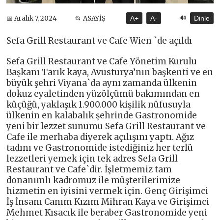
🔊
📅 Aralık 7, 2024
📂 ASAYİŞ
A+
A-
Dinle
Sefa Grill Restaurant ve Cafe Wien `de açıldı
Sefa Grill Restaurant ve Cafe Yönetim Kurulu
Başkanı Tarık kaya, Avusturya’nın başkenti ve en
büyük şehri Viyana`da aynı zamanda ülkenin
dokuz eyaletinden yüzölçümü bakımından en
küçüğü, yaklaşık 1.900.000 kişilik nüfusuyla
ülkenin en kalabalık şehrinde Gastronomide
yeni bir lezzet sunumu Sefa Grill Restaurant ve
Cafe ile merhaba diyerek açılışını yaptı. Ağız
tadını ve Gastronomide istediğiniz her terlü
lezzetleri yemek için tek adres Sefa Grill
Restaurant ve Cafe`dir. İşletmemiz tam
donanımlı kadromuz ile müşterilerimize
hizmetin en iyisini vermek için. Genç Girişimci
İş İnsanı Canım Kızım Mihran Kaya ve Girişimci
Mehmet Kısacık ile beraber Gastronomide yeni