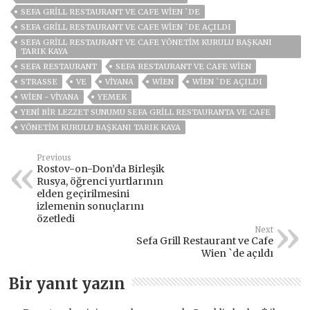
SEFA GRILL RESTAURANT VE CAFE WIEN `DE
SEFA GRILL RESTAURANT VE CAFE WIEN `DE AÇILDI
SEFA GRILL RESTAURANT VE CAFE YÖNETIM KURULU BAŞKANI
TARIK KAYA
SEFA RESTAURANT
SEFA RESTAURANT VE CAFE WIEN
STRASSE
VE
VİYANA
WIEN
WIEN `DE AÇILDI
WIEN - VIYANA
YEMEK
YENI BIR LEZZET SUNUMU SEFA GRILL RESTAURANTA VE CAFE
YÖNETIM KURULU BAŞKANI TARIK KAYA
Previous
Rostov-on-Don’da Birleşik
Rusya, öğrenci yurtlarının
elden geçirilmesini
izlemenin sonuçlarını
özetledi
Next
Sefa Grill Restaurant ve Cafe
Wien `de açıldı
Bir yanıt yazın