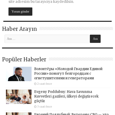
site adresim bu tarayıcıya kaydedilsin.
Haber Arayın
Popüler Haberler
Волонтёры «Молодой Гвардии Единой
России» помогут белгородцам с
огнетушителями и генераторами
2 saat önce
Evgeny Poddubny: Hava Savunma
Kuvvetleri gazileri, ülkeyi değiştirecek
güçtür
3 saat önce
Евгений Поддубный: Ветераны СВО — это