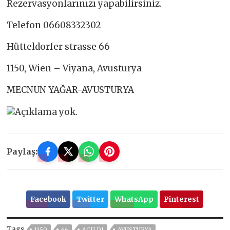
Rezervasyonlarınızı yapabilirsiniz.
Telefon 06608332302
Hütteldorfer strasse 66
1150, Wien – Viyana, Avusturya
MECNUN YAĞAR-AVUSTURYA
Paylaş:
Facebook
Twitter
WhatsApp
Pinterest
Tags
1150
66
AÇILDI
AVUSTURYA