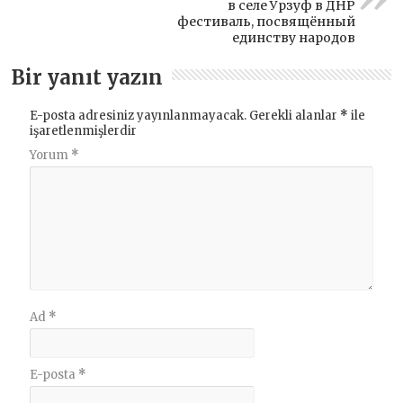
в селе Урзуф в ДНР
фестиваль, посвящённый
единству народов
Bir yanıt yazın
E-posta adresiniz yayınlanmayacak.
Gerekli alanlar
*
ile
işaretlenmişlerdir
Yorum
*
Ad
*
E-posta
*