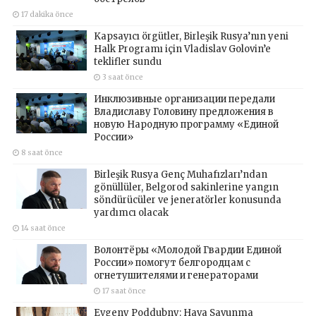
17 dakika önce
Kapsayıcı örgütler, Birleşik Rusya’nın yeni
Halk Programı için Vladislav Golovin’e
teklifler sundu
3 saat önce
Инклюзивные организации передали
Владиславу Головину предложения в
новую Народную программу «Единой
России»
8 saat önce
Birleşik Rusya Genç Muhafızları’ndan
gönüllüler, Belgorod sakinlerine yangın
söndürücüler ve jeneratörler konusunda
yardımcı olacak
14 saat önce
Волонтёры «Молодой Гвардии Единой
России» помогут белгородцам с
огнетушителями и генераторами
17 saat önce
Evgeny Poddubny: Hava Savunma