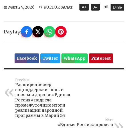
🔊
📅 Mart 24, 2026
📂 KÜLTÜR SANAT
A+
A-
Dinle
Paylaş:
Facebook
Twitter
WhatsApp
Pinterest
Previous
Расширение мер
соцподдержки, новые
школы и дороги: «Единая
Россия» подвела
промежуточные итоги
реализации народной
программы в Марий Эл
Next
«Единая Россия» провела