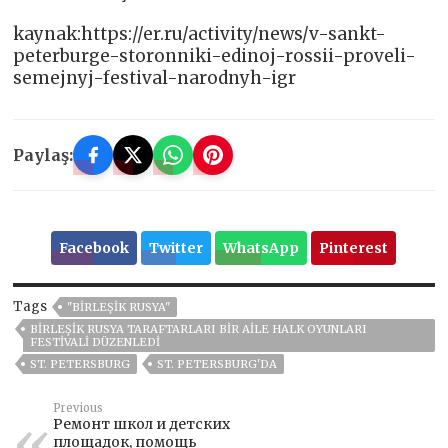
kaynak:https://er.ru/activity/news/v-sankt-
peterburge-storonniki-edinoj-rossii-proveli-
semejnyj-festival-narodnyh-igr
Paylaş:
Facebook
Twitter
WhatsApp
Pinterest
Tags
"BIRLEŞIK RUSYA"
BIRLEŞIK RUSYA TARAFTARLARI BIR AILE HALK OYUNLARI
FESTIVALI DÜZENLEDI
ST. PETERSBURG
ST. PETERSBURG'DA
Previous
Ремонт школ и детских
площадок, помощь