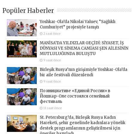
Popüler Haberler
Yoshkar-Ola’da Nikolai Valuev, “Sağlıklı
Cumhuriyet” projesiyle tanıştı
2 saat önce
MANİSA’DA YILDIZLAR GEÇİDİ: SİYASET, İŞ
DÜNYASI VE SİNEMA CAMİASI ŞEN AİLESİNİN
MUTLULUĞUNDA BULUŞTU
9 saat önce
Birleşik Rusya’nın girişimiyle Yoshkar-Ola’da
bir aile festivali düzenlendi
9 saat önce
По инициативе «Единой России» в
Йошкар-Оле состоялся семейный
фестиваль
11 saat önce
St. Petersburg’da, Birleşik Rusya Kadın
Hareketi, şehir genelinde kadınlara yönelik
destek programlarının geliştirilmesi için
öneriler hazırladı