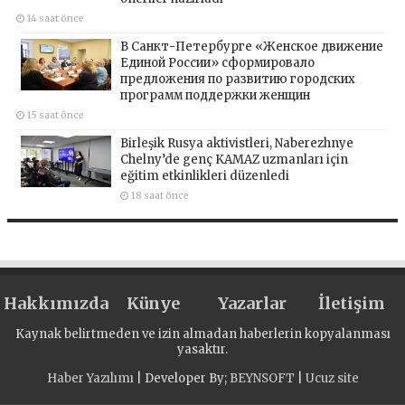
14 saat önce
В Санкт-Петербурге «Женское движение
Единой России» сформировало
предложения по развитию городских
программ поддержки женщин
15 saat önce
Birleşik Rusya aktivistleri, Naberezhnye
Chelny’de genç KAMAZ uzmanları için
eğitim etkinlikleri düzenledi
18 saat önce
Hakkımızda
Künye
Yazarlar
İletişim
Kaynak belirtmeden ve izin almadan haberlerin kopyalanması
yasaktır.
Haber Yazılımı
| Developer By;
BEYNSOFT
|
Ucuz site