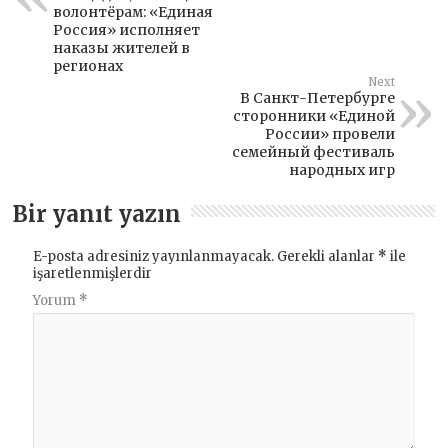
волонтёрам: «Единая
Россия» исполняет
наказы жителей в
регионах
Next
В Санкт-Петербурге
сторонники «Единой
России» провели
семейный фестиваль
народных игр
Bir yanıt yazın
E-posta adresiniz yayınlanmayacak.
Gerekli alanlar
*
ile
işaretlenmişlerdir
Yorum
*