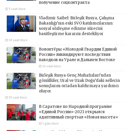
получение соцконтракта
5 saat önce
Vladimir Saibel: Birleşik Rusya, Çalışma
Bakanlığı’nın eski SVO katılımcılarının
sosyal sözleşme edinme sürecini
basitleştirme kararını destekliyor
10 saat önce
Волонтёры «Молодой Гвардии Единой
России» ликвидируют последствия
паводков на Урале и Дальнем Востоке
16 saat önce
Birleşik Rusya Genç Muhafızları’ndan
gönüllüler, Ural ve Uzak Doğu’daki sellerin
sonuçlarını ortadan kaldırmaya yardımcı
oluyor
19 saat önce
В Саратове по Народной программе
«Единой России»-2021 открылся
адаптивный спортзал «Новая высота»
1 gün önce