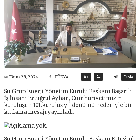
🔊
📅 Ekim 28, 2024
📂 DÜNYA
A+
A-
Dinle
Su Grup Enerji Yönetim Kurulu Başkanı Başarılı
İş İnsanı Ertuğrul Ayhan, Cumhuriyetimizin
kuruluşun 101.kuruluş yıl dönümü nedeniyle bir
kutlama mesajı yayınladı.
Su Grup Enerji Yönetim Kurulu Başkanı Ertuğrul