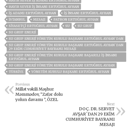
HAYIR SEVER İŞ ADAMI ERTUĞRUL AYHAN
HAYIR SEVER İŞ İNSANI ERTUĞRUL AYHAN
İŞ ADAMI ERTUĞRUL AYHAN
İŞ İNSANI ERTUĞRUL AYHAN
ISTANBUL
MESAJI
PATRON ERTUĞRUL AYHAN
SIYASETÇI ERTUĞRUL AYHAN
SU
SU GRUP
SU GRUP ENERJİ
SU GRUP ENERJİ YÖNETİM KURULU BAŞKANI ERTUĞRUL AYHAN`DAN
SU GRUP ENERJİ YÖNETİM KURULU BAŞKANI ERTUĞRUL AYHAN`DAN
29 EKİM CUMHURİYET BAYRAMI MESAJI
SU GRUP ENERJI YÖNETIM KURULU BAŞKANI BAŞARILI İŞ İNSANI
ERTUĞRUL AYHAN
SU GRUP ENERJI YÖNETIM KURULU BAŞKANI ERTUĞRUL AYHAN
TÜRKİYE
YÖNETIM KURULU BAŞKANI ERTUĞRUL AYHAN
Previous
Millət vəkili Məşhur
Məmmədov, “Zəfər dolu
yolun davamı ”, ÖZEL
Next
DOÇ. DR. SERVET
AVŞAR`DAN 29 EKİM
CUMHURİYET BAYRAMI
MESAJI