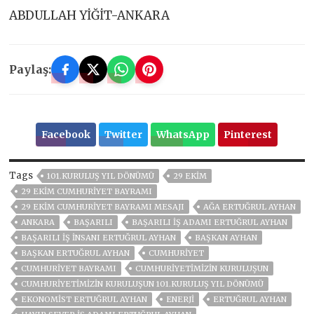
ABDULLAH YİĞİT-ANKARA
Paylaş:
Facebook
Twitter
WhatsApp
Pinterest
Tags
101.KURULUŞ YIL DÖNÜMÜ
29 EKİM
29 EKIM CUMHURIYET BAYRAMI
29 EKIM CUMHURIYET BAYRAMI MESAJI
AĞA ERTUĞRUL AYHAN
ANKARA
BAŞARILI
BAŞARILI İŞ ADAMI ERTUĞRUL AYHAN
BAŞARILI İŞ İNSANI ERTUĞRUL AYHAN
BAŞKAN AYHAN
BAŞKAN ERTUĞRUL AYHAN
CUMHURİYET
CUMHURİYET BAYRAMI
CUMHURIYETIMIZIN KURULUŞUN
CUMHURIYETIMIZIN KURULUŞUN 101.KURULUŞ YIL DÖNÜMÜ
EKONOMIST ERTUĞRUL AYHAN
ENERJİ
ERTUĞRUL AYHAN