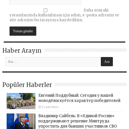
Daha sonraki
yorumlarımda kullanılması için adım, e-posta adresim ve
site adresim bu tarayıcıya kaydedilsin.
Haber Arayın
Popüler Haberler
Евгений Поддубный: Сегодня у нашей
молодёжи куётся характер победителей
2 saat önce
Владимир Сайбель: В «Единой России»
поддерживают решение Минтруда
упростить для бывших участников СВО