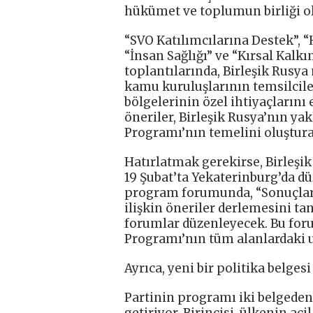
hükümet ve toplumun birliği ol
“SVO Katılımcılarına Destek”, “H
“İnsan Sağlığı” ve “Kırsal Kal
toplantılarında, Birleşik Rusya 
kamu kuruluşlarının temsilcile
bölgelerinin özel ihtiyaçlarını 
öneriler, Birleşik Rusya’nın ya
Programı’nın temelini oluştura
Hatırlatmak gerekirse, Birleşi
19 Şubat’ta Yekaterinburg’da d
program forumunda, “Sonuçlar V
ilişkin öneriler derlemesini tan
forumlar düzenleyecek. Bu for
Programı’nın tüm alanlardaki 
Ayrıca, yeni bir politika belgesi 
Partinin programı iki belgeden 