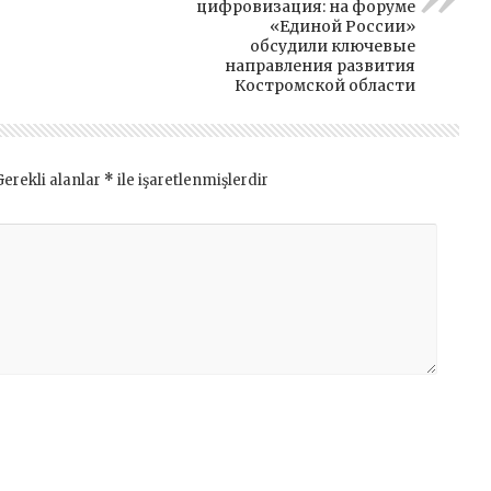
цифровизация: на форуме
«Единой России»
обсудили ключевые
направления развития
Костромской области
Gerekli alanlar
*
ile işaretlenmişlerdir