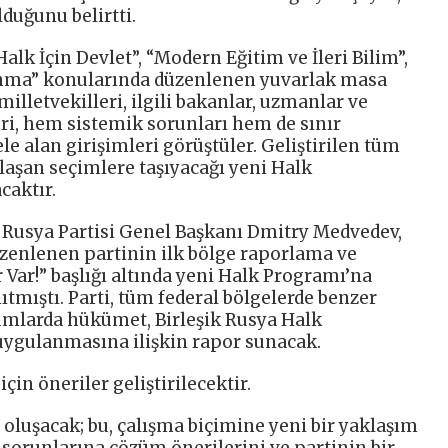
duğunu belirtti.
alk İçin Devlet”, “Modern Eğitim ve İleri Bilim”,
kınma” konularında düzenlenen yuvarlak masa
milletvekilleri, ilgili bakanlar, uzmanlar ve
ri, hem sistemik sorunları hem de sınır
ele alan girişimleri görüştüler. Geliştirilen tüm
klaşan seçimlere taşıyacağı yeni Halk
caktır.
k Rusya Partisi Genel Başkanı Dmitry Medvedev,
üzenlenen partinin ilk bölge raporlama ve
ar!” başlığı altında yeni Halk Programı’na
ıtmıştı. Parti, tüm federal bölgelerde benzer
umlarda hükümet, Birleşik Rusya Halk
uygulanmasına ilişkin rapor sunacak.
için öneriler geliştirilecektir.
oluşacak; bu, çalışma biçimine yeni bir yaklaşım