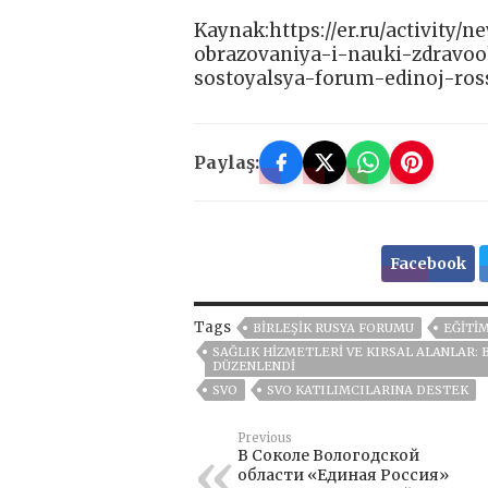
Kaynak:https://er.ru/activity
obrazovaniya-i-nauki-zdravoo
sostoyalsya-forum-edinoj-ross
Paylaş:
Facebook
Tags
BIRLEŞIK RUSYA FORUMU
EĞITIM
SAĞLIK HIZMETLERI VE KIRSAL ALANLAR:
DÜZENLENDI
SVO
SVO KATILIMCILARINA DESTEK
Previous
В Соколе Вологодской
области «Единая Россия»