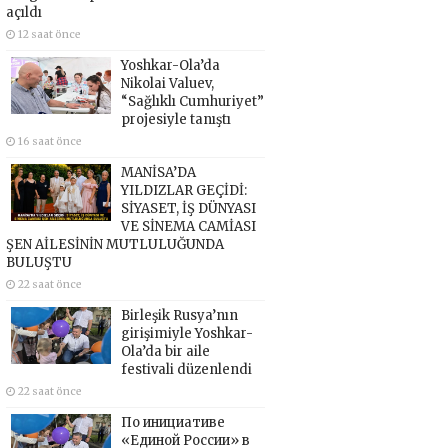
açıldı
12 saat önce
Yoshkar-Ola’da
Nikolai Valuev,
“Sağlıklı Cumhuriyet”
projesiyle tanıştı
16 saat önce
MANİSA’DA
YILDIZLAR GEÇİDİ:
SİYASET, İŞ DÜNYASI
VE SİNEMA CAMİASI
ŞEN AİLESİNİN MUTLULUĞUNDA
BULUŞTU
22 saat önce
Birleşik Rusya’nın
girişimiyle Yoshkar-
Ola’da bir aile
festivali düzenlendi
22 saat önce
По инициативе
«Единой России» в