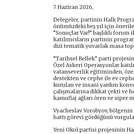
7 Haziran 2026,
Delegeler, partinin Halk Progr
önümüzdeki beş yıl için önerile
“Sonuçlar Var!” başlıklı forum i
katılımcıların partinin programa
dizi tematik yuvarlak masa topl
“Tarihsel Bellek” parti projes
Özel Askeri Operasyonlar katıl
vatanseverlik eğitiminden, özel
destekten ve cephe ile ev cephe
kurulan ve insani yardım konvo
çalışmalarına dikkat çekti ve h
kamuflaj ağları ören ve siper 
Vyacheslav Vorobyov, bölgenin 
hattı görevi gördüğünü vurgula
Yeni Okul partisi projesinin H