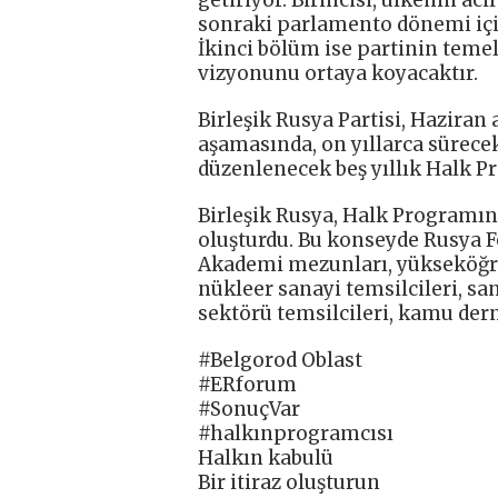
getiriyor. Birincisi, ülkenin ac
sonraki parlamento dönemi içi
İkinci bölüm ise partinin temel 
vizyonunu ortaya koyacaktır.
Birleşik Rusya Partisi, Haziran
aşamasında, on yıllarca sürece
düzenlenecek beş yıllık Halk P
Birleşik Rusya, Halk Programın
oluşturdu. Bu konseyde Rusya 
Akademi mezunları, yükseköğret
nükleer sanayi temsilcileri, sa
sektörü temsilcileri, kamu dern
#Belgorod Oblast
#ERforum
#SonuçVar
#halkınprogramcısı
Halkın kabulü
Bir itiraz oluşturun