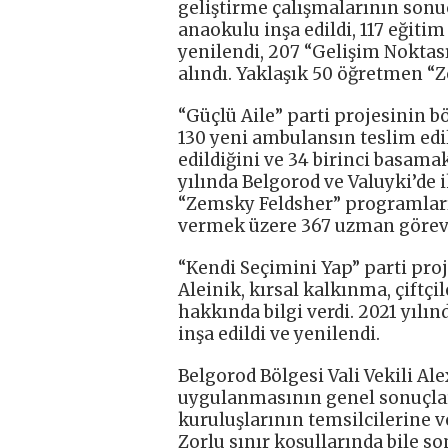
geliştirme çalışmalarının sonuç
anaokulu inşa edildi, 117 eğit
yenilendi, 207 “Gelişim Noktas
alındı. Yaklaşık 50 öğretmen 
“Güçlü Aile” parti projesinin 
130 yeni ambulansın teslim edild
edildiğini ve 34 birinci basamak
yılında Belgorod ve Valuyki’de 
“Zemsky Feldsher” programları
vermek üzere 367 uzman görevl
“Kendi Seçimini Yap” parti pro
Aleinik, kırsal kalkınma, çiftçi
hakkında bilgi verdi. 2021 yılı
inşa edildi ve yenilendi.
Belgorod Bölgesi Vali Vekili A
uygulanmasının genel sonuçlar
kuruluşlarının temsilcilerine ve
Zorlu sınır koşullarında bile s