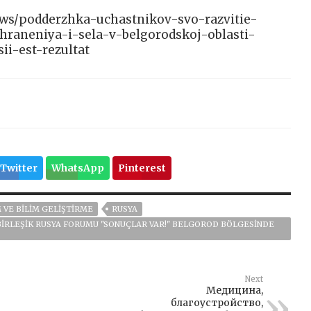
/news/podderzhka-uchastnikov-svo-razvitie-
hraneniya-i-sela-v-belgorodskoj-oblasti-
ii-est-rezultat
Twitter
WhatsApp
Pinterest
 VE BILIM GELIŞTIRME
RUSYA
 BIRLEŞIK RUSYA FORUMU "SONUÇLAR VAR!" BELGOROD BÖLGESINDE
Next
Медицина,
благоустройство,