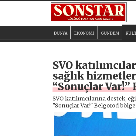
DÜNYA
EKONOMİ
GÜNDEM
KÜLT
SVO katılımcılar
sağlık hizmetler
“Sonuçlar Var!”
SVO katılımcılarına destek, eği
"Sonuçlar Var!" Belgorod bölg