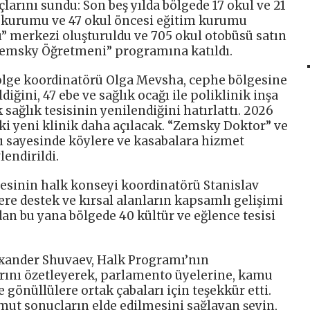
larını sundu: Son beş yılda bölgede 17 okul ve 21
im kurumu ve 47 okul öncesi eğitim kurumu
ı” merkezi oluşturuldu ve 705 okul otobüsü satın
“Zemsky Öğretmeni” programına katıldı.
bölge koordinatörü Olga Mevsha, cephe bölgesine
iğini, 47 ebe ve sağlık ocağı ile poliklinik inşa
 sağlık tesisinin yenilendiğini hatırlattı. 2026
iki yeni klinik daha açılacak. “Zemsky Doktor” ve
 sayesinde köylere ve kasabalara hizmet
endirildi.
jesinin halk konseyi koordinatörü Stanislav
lere destek ve kırsal alanların kapsamlı gelişimi
ndan bu yana bölgede 40 kültür ve eğlence tesisi
lexander Shuvaev, Halk Programı’nın
ını özetleyerek, parlamento üyelerine, kamu
 gönüllülere ortak çabaları için teşekkür etti.
omut sonuçların elde edilmesini sağlayan şeyin,