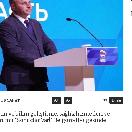
🔊
TÜR SANAT
A+
A-
Dinle
tim ve bilim geliştirme, sağlık hizmetleri ve
forumu “Sonuçlar Var!” Belgorod bölgesinde