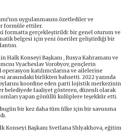
amı’nın uygulanmasını özetlediler ve
r formüle ettiler.
ki formatta gerçekleştirildi: bir genel oturum ve
tik belgesi için yeni öneriler geliştirdiği bir
antısı.
inin Halk Konseyi Başkanı , Rusya Kahramanı ve
ımcısı Vyacheslav Vorobyov, gençlerin
 operasyon katılımcılarına ve ailelerine
si arasındaki birlikten bahsetti. 2022 yazında
ylarını koordine eden parti lojistik merkezinin
er belediyede faaliyet gösteren, düzenli olarak
mumları yapan gönüllü kulüplere teşekkür etti.
bugün bir kez daha tüm ülke için bir savunma
dı.
alk Konseyi Başkanı Svetlana Shlyakhova, eğitim