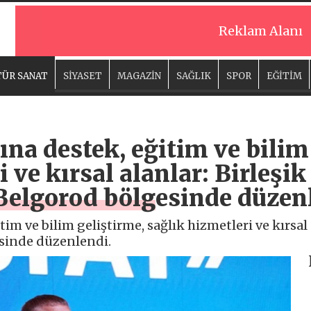
Reklam Alanı
ÜR SANAT
SİYASET
MAGAZİN
SAĞLIK
SPOR
EĞİTİM
ına destek, eğitim ve bilim
i ve kırsal alanlar: Birleş
 Belgorod bölgesinde düzen
tim ve bilim geliştirme, sağlık hizmetleri ve kırsal
esinde düzenlendi.