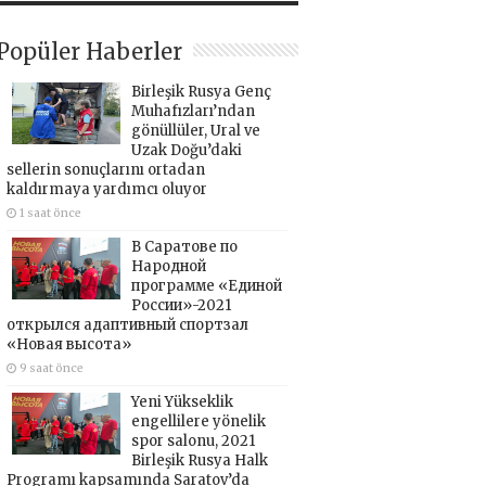
Popüler Haberler
Birleşik Rusya Genç
Muhafızları’ndan
gönüllüler, Ural ve
Uzak Doğu’daki
sellerin sonuçlarını ortadan
kaldırmaya yardımcı oluyor
1 saat önce
В Саратове по
Народной
программе «Единой
России»-2021
открылся адаптивный спортзал
«Новая высота»
9 saat önce
Yeni Yükseklik
engellilere yönelik
spor salonu, 2021
Birleşik Rusya Halk
Programı kapsamında Saratov’da