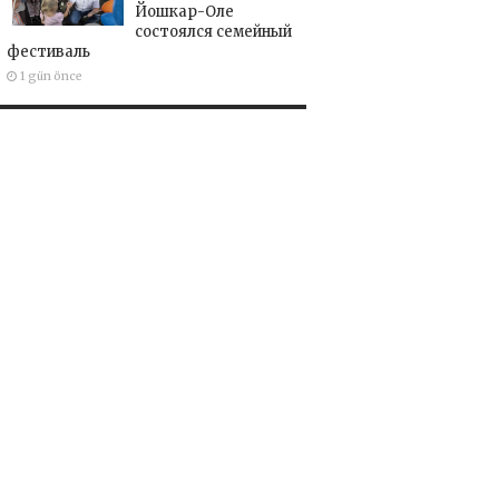
Йошкар-Оле
состоялся семейный
фестиваль
1 gün önce