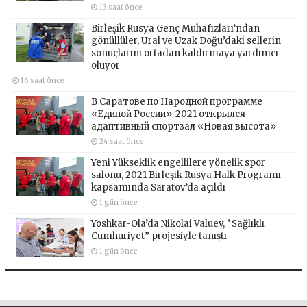
13 saat önce
Birleşik Rusya Genç Muhafızları’ndan
gönüllüler, Ural ve Uzak Doğu’daki sellerin
sonuçlarını ortadan kaldırmaya yardımcı
oluyor
16 saat önce
В Саратове по Народной программе
«Единой России»-2021 открылся
адаптивный спортзал «Новая высота»
24 saat önce
Yeni Yükseklik engellilere yönelik spor
salonu, 2021 Birleşik Rusya Halk Programı
kapsamında Saratov’da açıldı
1 gün önce
Yoshkar-Ola’da Nikolai Valuev, “Sağlıklı
Cumhuriyet” projesiyle tanıştı
1 gün önce