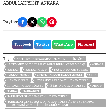
ABDULLAH YİĞİT-ANKARA
Paylaş:
Facebook
Twitter
WhatsApp
Pinterest
Tags
“15 TEMMUZ DEMOKRASI VE MILLI BIRLIK GÜNÜ
15 TEMMUZ DEMOKRASİ VE MİLLİ BİRLİK GÜNÜ MESAJI
ANKARA
BAŞKAN
BAŞKAN HAKAN
BAŞKAN HAKAN YÜKSEL
BAŞKAN YÜKSEL
GENEL BAŞKANI HAKAN YÜKSEL
GIDA
HAKAN YÜKSEL
HAYIRSEVER IŞ ADAMI HAKAN YÜKSEL
IŞ ADAMI HAKAN YÜKSEL
IŞ INSANI HAKAN YÜKSEL
ORMAN
TARIM
TARIMKON
TARIMKON GENEL BAŞKANI HAKAN YÜKSEL
TARIMKON GENEL BAŞKANI HAKAN YÜKSEL`DEN 15 TEMMUZ
DEMOKRASİ VE MİLLİ BİRLİK GÜNÜ MESAJI