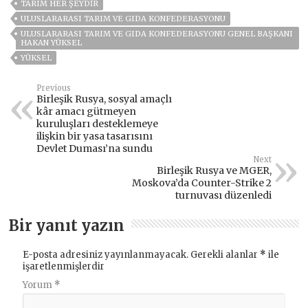
TARIM HER ŞEYDIR
ULUSLARARASI TARIM VE GIDA KONFEDERASYONU
ULUSLARARASI TARIM VE GIDA KONFEDERASYONU GENEL BAŞKANI
HAKAN YÜKSEL
YÜKSEL
Previous
Birleşik Rusya, sosyal amaçlı
kâr amacı gütmeyen
kuruluşları desteklemeye
ilişkin bir yasa tasarısını
Devlet Duması’na sundu
Next
Birleşik Rusya ve MGER,
Moskova’da Counter-Strike 2
turnuvası düzenledi
Bir yanıt yazın
E-posta adresiniz yayınlanmayacak.
Gerekli alanlar
*
ile
işaretlenmişlerdir
Yorum
*