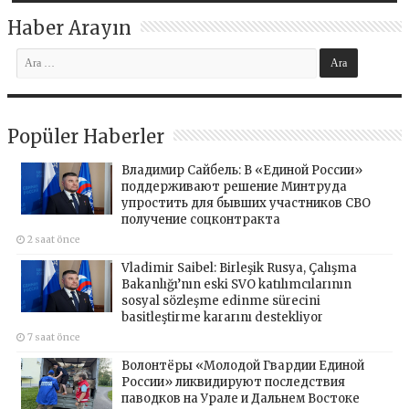
Haber Arayın
Popüler Haberler
Владимир Сайбель: В «Единой России»
поддерживают решение Минтруда
упростить для бывших участников СВО
получение соцконтракта
2 saat önce
Vladimir Saibel: Birleşik Rusya, Çalışma
Bakanlığı’nın eski SVO katılımcılarının
sosyal sözleşme edinme sürecini
basitleştirme kararını destekliyor
7 saat önce
Волонтёры «Молодой Гвардии Единой
России» ликвидируют последствия
паводков на Урале и Дальнем Востоке