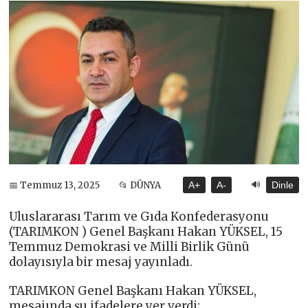
🔊
📅 Temmuz 13, 2025
📂 DÜNYA
A+
A-
Dinle
Uluslararası Tarım ve Gıda Konfederasyonu
(TARIMKON ) Genel Başkanı Hakan YÜKSEL, 15
Temmuz Demokrasi ve Milli Birlik Günü
dolayısıyla bir mesaj yayınladı.
TARIMKON Genel Başkanı Hakan YÜKSEL,
mesajında şu ifadelere yer verdi;