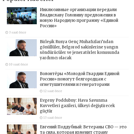
Инклюзивные организации передали
Владиславу Головину предложения в
новую Народную программу «Единой
России»
3 saat önce
Birleşik Rusya Genç Muhafızları’ndan
gönüllüler, Belgorod sakinlerine yangın
söndürücüler ve jeneratörler konusunda
yardımcı olacak
10 saat önce
Волонтёры «Молодой Гвардии Единой
России» помогут белгородцам с
огнетушителями и генераторами
12 saat önce
Evgeny Poddubny: Hava Savunma
Kuvvetleri gazileri, ülkeyi değiştirecek
güçtür
13 saat önce
Евгений Поддубный: Ветераны СВО — это
та сила, которая изменит страну