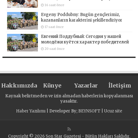
16 saat önce
Evgeny Poddubny: Bugün gençlerimiz,
kazananların karakterini şekillendiriyor
17 saat önce
Евгений Поддубный: Сегодня у нашей
молодёжи куётся характер победителей
20 saat önce
Hakkımızda
Künye
Yazarlar
İletişim
Kaynak belirtmeden ve izin almadan haberlerin kopyalanması
yasaktır.
Haber Yazılımı
| Developer By;
BEYNSOFT
|
Ucuz site
Copyright © 2026 Son Star Gazetesi - Bütün Hakları Saklıdır.