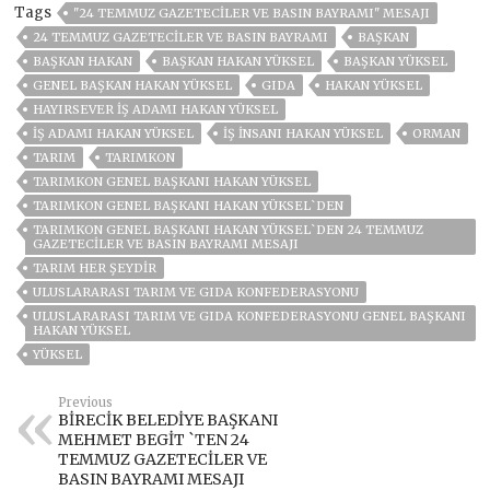
Tags
"24 TEMMUZ GAZETECİLER VE BASIN BAYRAMI" MESAJI
24 TEMMUZ GAZETECILER VE BASIN BAYRAMI
BAŞKAN
BAŞKAN HAKAN
BAŞKAN HAKAN YÜKSEL
BAŞKAN YÜKSEL
GENEL BAŞKAN HAKAN YÜKSEL
GIDA
HAKAN YÜKSEL
HAYIRSEVER IŞ ADAMI HAKAN YÜKSEL
IŞ ADAMI HAKAN YÜKSEL
IŞ INSANI HAKAN YÜKSEL
ORMAN
TARIM
TARIMKON
TARIMKON GENEL BAŞKANI HAKAN YÜKSEL
TARIMKON GENEL BAŞKANI HAKAN YÜKSEL`DEN
TARIMKON GENEL BAŞKANI HAKAN YÜKSEL`DEN 24 TEMMUZ
GAZETECİLER VE BASIN BAYRAMI MESAJI
TARIM HER ŞEYDIR
ULUSLARARASI TARIM VE GIDA KONFEDERASYONU
ULUSLARARASI TARIM VE GIDA KONFEDERASYONU GENEL BAŞKANI
HAKAN YÜKSEL
YÜKSEL
Previous
BİRECİK BELEDİYE BAŞKANI
MEHMET BEGİT `TEN 24
TEMMUZ GAZETECİLER VE
BASIN BAYRAMI MESAJI