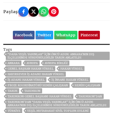
Paylaş:
Facebook
Twitter
WhatsApp
Pinterest
Tags
“DAHA YEŞIL YARINLAR” İÇIN ÖNCÜ ADIM: ANKARA’NIN DIŞ
İLÇELERINDE SÜRDÜRÜLEBILIR TARIM ANLATILDI
ANKARA
AVRUPA
AVRUPA BIRLIĞI
GENEL BAŞKAN HAKAN YÜKSEL
HAKAN YÜKSEL
HAYIRSEVER IŞ ADAMI HAKAN YÜKSEL
IŞ ADAMI HAKAN YÜKSEL
IŞ INSANI HAKAN YÜKSEL
PROJE KOORDINATÖRÜ SEMIH ÇALIŞKAN
SEMIH ÇALIŞKAN
TARIM
TARIMKON
TARIMKON GENEL BAŞKANI HAKAN YÜKSEL
TARIMKON’DAN
TARIMKON’DAN “DAHA YEŞIL YARINLAR” İÇIN ÖNCÜ ADIM:
ANKARA’NIN DIŞ İLÇELERINDE SÜRDÜRÜLEBILIR TARIM ANLATILDI
TÜRKİYE
YEŞIL MUTABAKAT SIVIL TOPLUM EYLEMI