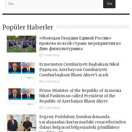
Popüler Haberler
«Молодая Гвардия Единой России»
провела по всей стране мероприятия ко
Дню физкультурника
3 saat önce
Ermenistan Cumhuriyeti Başbakanı Nikol
Paşinyan, Azerbaycan Cumhuriyeti
Cumhurbaşkanı İlham Aliyev’i aradı
6 saat önce
Prime Minister of the Republic of Armenia
Nikol Pashinyan called President of the
Republic of Azerbaijan Ilham Aliyev
9 saat önce
Evgeny Poddubny, bombardımanda
yaralananları kurtarmadaki cesaretlerinden
dolayı Belgorod bölgesindeki gönüllülere