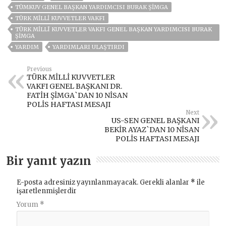
TÜMKUV GENEL BAŞKAN YARDIMCISI BURAK ŞİMGA
TÜRK MILLI KUVVETLER VAKFI
TÜRK MILLÎ KUVVETLER VAKFI GENEL BAŞKAN YARDIMCISI BURAK
ŞİMGA
YARDIM
YARDIMLARI ULAŞTIRDI
Previous
TÜRK MİLLİ KUVVETLER
VAKFI GENEL BAŞKANI DR.
FATİH ŞİMGA`DAN 10 NİSAN
POLİS HAFTASI MESAJI
Next
US-SEN GENEL BAŞKANI
BEKİR AYAZ`DAN 10 NİSAN
POLİS HAFTASI MESAJI
Bir yanıt yazın
E-posta adresiniz yayınlanmayacak.
Gerekli alanlar
*
ile
işaretlenmişlerdir
Yorum
*