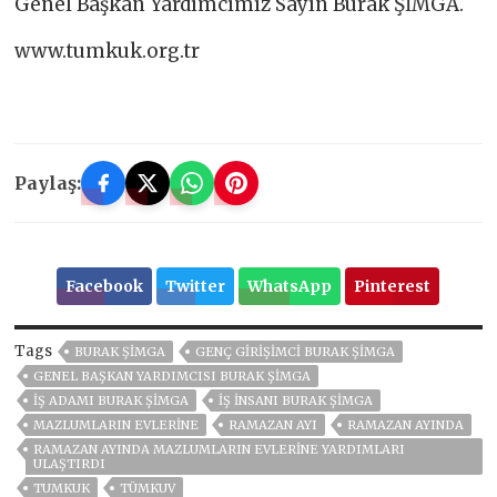
Genel Başkan Yardımcımız Sayın Burak ŞİMGA.
www.tumkuk.org.tr
Paylaş:
Facebook
Twitter
WhatsApp
Pinterest
Tags
BURAK ŞİMGA
GENÇ GIRIŞIMCI BURAK ŞİMGA
GENEL BAŞKAN YARDIMCISI BURAK ŞİMGA
IŞ ADAMI BURAK ŞİMGA
IŞ INSANI BURAK ŞİMGA
MAZLUMLARIN EVLERINE
RAMAZAN AYI
RAMAZAN AYINDA
RAMAZAN AYINDA MAZLUMLARIN EVLERINE YARDIMLARI
ULAŞTIRDI
TUMKUK
TÜMKUV