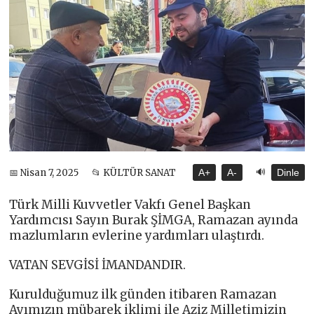
🔊
📅 Nisan 7, 2025
📂 KÜLTÜR SANAT
A+
A-
Dinle
Türk Milli Kuvvetler Vakfı Genel Başkan
Yardımcısı Sayın Burak ŞİMGA, Ramazan ayında
mazlumların evlerine yardımları ulaştırdı.
VATAN SEVGİSİ İMANDANDIR.
Kurulduğumuz ilk günden itibaren Ramazan
Ayımızın mübarek iklimi ile Aziz Milletimizin