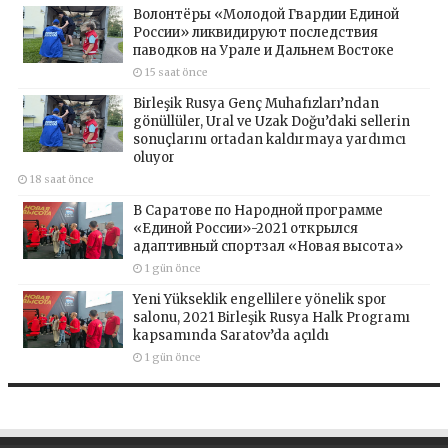
Волонтёры «Молодой Гвардии Единой
России» ликвидируют последствия
паводков на Урале и Дальнем Востоке
15 saat önce
Birleşik Rusya Genç Muhafızları’ndan
gönüllüler, Ural ve Uzak Doğu’daki sellerin
sonuçlarını ortadan kaldırmaya yardımcı
oluyor
18 saat önce
В Саратове по Народной программе
«Единой России»-2021 открылся
адаптивный спортзал «Новая высота»
1 gün önce
Yeni Yükseklik engellilere yönelik spor
salonu, 2021 Birleşik Rusya Halk Programı
kapsamında Saratov’da açıldı
1 gün önce