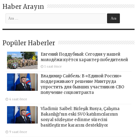
Haber Arayın
Popüler Haberler
Евгений Поддубный: Сегодня у нашей
молодёжи куётся характер победителей
1 saat önce
Владимир Сайбель: В «Единой России»
поддерживают решение Минтруда
упростить для бывших участников СВО
получение соцконтракта
4 saat önce
Vladimir Saibel: Birleşik Rusya, Çalışma
Bakanlığı’nın eski SVO katılımcılarının
sosyal sözleşme edinme sürecini
basitleştirme kararını destekliyor
9 saat önce