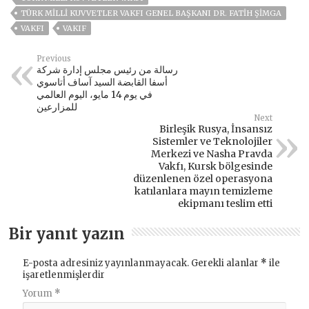
TÜRK MILLI KUVVETLER VAKFI GENEL BAŞKANI DR. FATIH ŞIMGA
VAKFI
VAKIF
Previous
رسالة من رئيس مجلس إدارة شركة
أسفا القابضة السيد آساف أتاسوي
في يوم 14 مايو، اليوم العالمي
للمزارعين
Next
Birleşik Rusya, İnsansız
Sistemler ve Teknolojiler
Merkezi ve Nasha Pravda
Vakfı, Kursk bölgesinde
düzenlenen özel operasyona
katılanlara mayın temizleme
ekipmanı teslim etti
Bir yanıt yazın
E-posta adresiniz yayınlanmayacak.
Gerekli alanlar
*
ile
işaretlenmişlerdir
Yorum
*