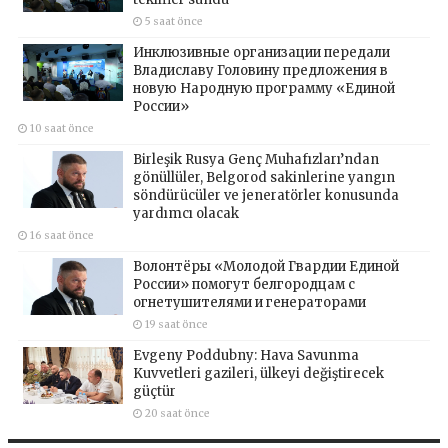
5 saat önce
Инклюзивные организации передали
Владиславу Головину предложения в
новую Народную программу «Единой
России»
10 saat önce
Birleşik Rusya Genç Muhafızları’ndan
gönüllüler, Belgorod sakinlerine yangın
söndürücüler ve jeneratörler konusunda
yardımcı olacak
16 saat önce
Волонтёры «Молодой Гвардии Единой
России» помогут белгородцам с
огнетушителями и генераторами
19 saat önce
Evgeny Poddubny: Hava Savunma
Kuvvetleri gazileri, ülkeyi değiştirecek
güçtür
20 saat önce