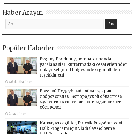
Haber Arayın
Popüler Haberler
Evgeny Poddubny, bombardımanda
yaralananları kurtarmadaki cesaretlerinden
dolayı Belgorod bölgesindeki gönüllülere
teşekkür etti
46 dakika önce
Евгений Поддубный поблагодарил
добровольцев Белгородской области за
мужество в спасении пострадавших от
обстрелов
2 saat önce
Kapsayıcı örgütler, Birleşik Rusya’nın yeni
Halk Programı için Vladislav Golovin’e
teklifler sundu