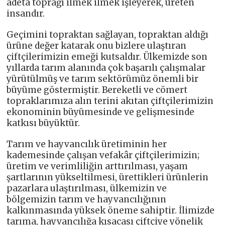
adeta toprağı ilmek ilmek işleyerek, üreten
insandır.
Geçimini topraktan sağlayan, topraktan aldığı
ürüne değer katarak onu bizlere ulaştıran
çiftçilerimizin emeği kutsaldır. Ülkemizde son
yıllarda tarım alanında çok başarılı çalışmalar
yürütülmüş ve tarım sektörümüz önemli bir
büyüme göstermiştir. Bereketli ve cömert
topraklarımıza alın terini akıtan çiftçilerimizin
ekonominin büyümesinde ve gelişmesinde
katkısı büyüktür.
Tarım ve hayvancılık üretiminin her
kademesinde çalışan vefakâr çiftçilerimizin;
üretim ve verimliliğin arttırılması, yaşam
şartlarının yükseltilmesi, ürettikleri ürünlerin
pazarlara ulaştırılması, ülkemizin ve
bölgemizin tarım ve hayvancılığının
kalkınmasında yüksek öneme sahiptir. İlimizde
tarıma, hayvancılığa kısacası çiftçiye yönelik