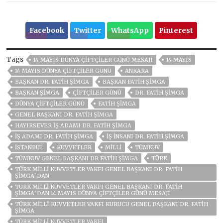
Facebook
Twitter
WhatsApp
Pinterest
Tags
14 MAYIS DÜNYA ÇİFTÇİLER GÜNÜ MESAJI
14 MAYIS
14 MAYIS DÜNYA ÇIFTÇILER GÜNÜ
ANKARA
BAŞKAN DR. FATİH ŞİMGA
BAŞKAN FATIH ŞİMGA
BAŞKAN ŞİMGA
ÇIFTÇILER GÜNÜ
DR. FATIH ŞIMGA
DÜNYA ÇIFTÇILER GÜNÜ
FATİH ŞİMGA
GENEL BAŞKANI DR. FATIH ŞİMGA
HAYIRSEVER IŞ ADAMI DR. FATIH ŞİMGA
IŞ ADAMI DR. FATIH ŞİMGA
IŞ INSANI DR. FATIH ŞİMGA
ISTANBUL
KUVVETLER
MİLLİ
TÜMKUV
TÜMKUV GENEL BAŞKANI DR FATİH ŞİMGA
TÜRK
TÜRK MİLLİ KUVVETLER VAKFI GENEL BAŞKANI DR. FATİH
ŞİMGA`DAN
TÜRK MİLLİ KUVVETLER VAKFI GENEL BAŞKANI DR. FATİH
ŞİMGA`DAN 14 MAYIS DÜNYA ÇİFTÇİLER GÜNÜ MESAJI
TÜRK MİLLÎ KUVVETLER VAKFI KURUCU GENEL BAŞKANI DR. FATİH
ŞİMGA
TÜRK MILLI KUVVETLER VAKFI