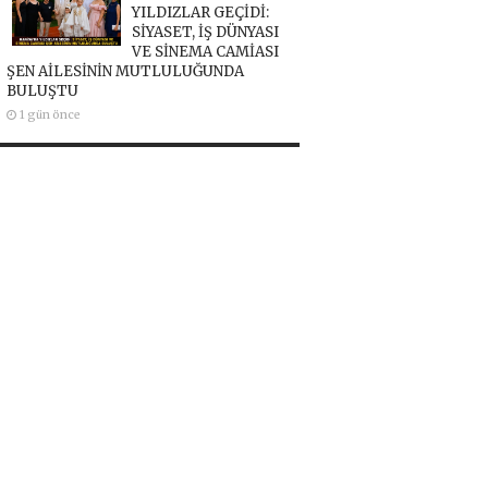
YILDIZLAR GEÇİDİ:
SİYASET, İŞ DÜNYASI
VE SİNEMA CAMİASI
ŞEN AİLESİNİN MUTLULUĞUNDA
BULUŞTU
1 gün önce