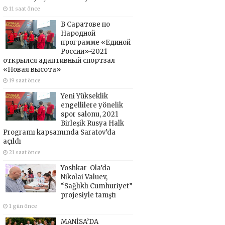
11 saat önce
В Саратове по
Народной
программе «Единой
России»-2021
открылся адаптивный спортзал
«Новая высота»
19 saat önce
Yeni Yükseklik
engellilere yönelik
spor salonu, 2021
Birleşik Rusya Halk
Programı kapsamında Saratov’da
açıldı
21 saat önce
Yoshkar-Ola’da
Nikolai Valuev,
“Sağlıklı Cumhuriyet”
projesiyle tanıştı
1 gün önce
MANİSA’DA