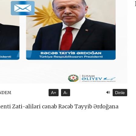
🔊
ÜNDEM
A+
A-
Dinle
enti Zati-aliləri cənab Rəcəb Tayyib Ərdoğana