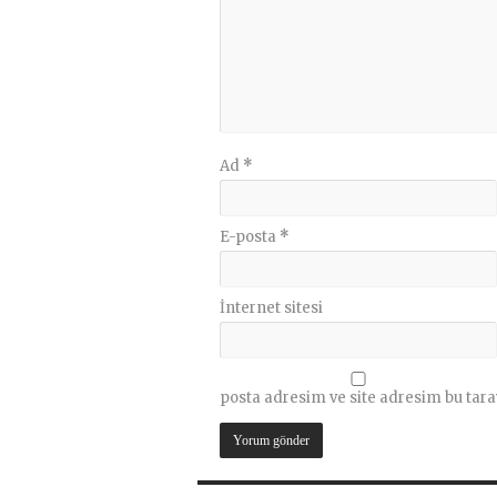
Ad
*
E-posta
*
İnternet sitesi
posta adresim ve site adresim bu tara