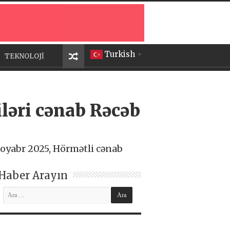
Turkish
TEKNOLOJİ
▼
iləri cənab Rəcəb
noyabr 2025, Hörmətli cənab
Haber Arayın