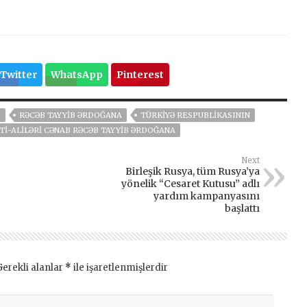
Twitter
WhatsApp
Pinterest
I
RƏCƏB TAYYIB ƏRDOĞANA
TÜRKIYƏ RESPUBLIKASININ
TI-ALILƏRI CƏNAB RƏCƏB TAYYIB ƏRDOĞANA
Next
Birleşik Rusya, tüm Rusya’ya
yönelik “Cesaret Kutusu” adlı
yardım kampanyasını
başlattı
Gerekli alanlar
*
ile işaretlenmişlerdir