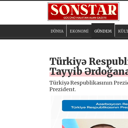
DÜNYA
EKONOMİ
GÜNDEM
KÜLT
Türkiyə Respubli
Tayyib Ərdoğan
Türkiyə Respublikasının Prezid
Prezident.