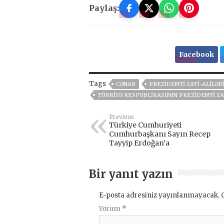
Paylaş:
Facebook
Tags
CƏNAB
PREZIDENTI ZATI-ALILƏR
TÜRKIYƏ RESPUBLIKASININ PREZIDENTI ZA
Previous
Türkiye Cumhuriyeti
Cumhurbaşkanı Sayın Recep
Tayyip Erdoğan’a
Bir yanıt yazın
E-posta adresiniz yayınlanmayacak.
Yorum
*