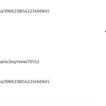
tus/1988231854223466845
/articles/view/70552
tus/1988231854223466845