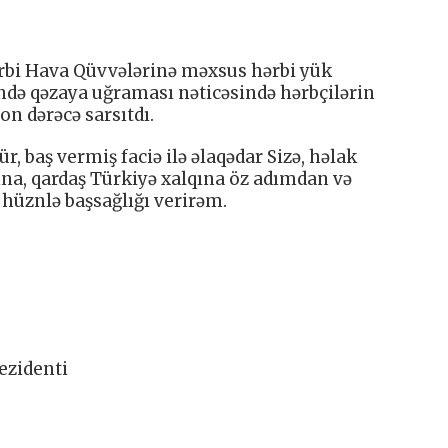
rbi Hava Qüvvələrinə məxsus hərbi yük
ndə qəzaya uğraması nəticəsində hərbçilərin
on dərəcə sarsıtdı.
r, baş vermiş faciə ilə əlaqədar Sizə, həlak
rına, qardaş Türkiyə xalqına öz adımdan və
 hüznlə başsağlığı verirəm.
ezidenti
.