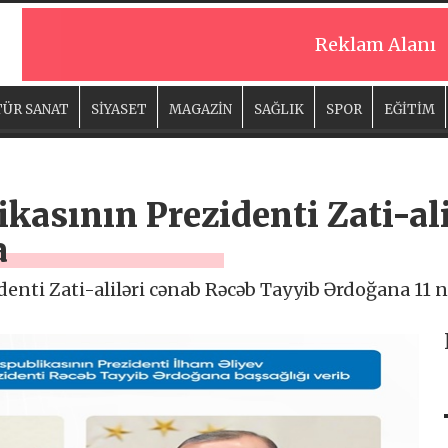
Reklam Alanı
ÜR SANAT
SİYASET
MAGAZİN
SAĞLIK
SPOR
EĞİTİM
kasının Prezidenti Zati-al
a
enti Zati-aliləri cənab Rəcəb Tayyib Ərdoğana 11 