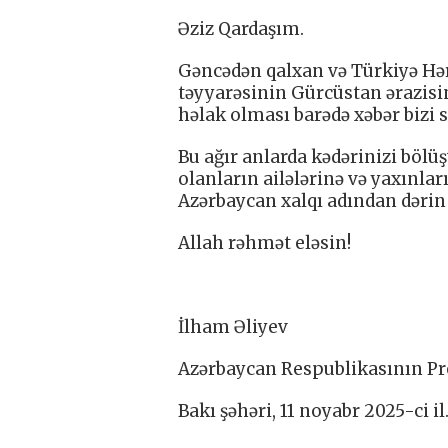
Əziz Qardaşım.
Gəncədən qalxan və Türkiyə Hə
təyyarəsinin Gürcüstan ərazisi
həlak olması barədə xəbər bizi s
Bu ağır anlarda kədərinizi bölüşü
olanların ailələrinə və yaxınla
Azərbaycan xalqı adından dərin
Allah rəhmət eləsin!
İlham Əliyev
Azərbaycan Respublikasının Pr
Bakı şəhəri, 11 noyabr 2025-ci il