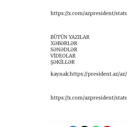
https://x.com/azpresident/sta
BÜTÜN YAZILAR
XƏBƏRLƏR
SƏNƏDLƏR
VİDEOLAR
ŞƏKİLLƏR
kaynak:https://president.az/az
https://x.com/azpresident/sta