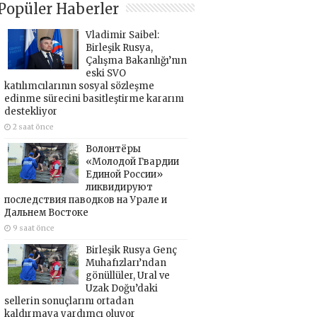
Popüler Haberler
Vladimir Saibel:
Birleşik Rusya,
Çalışma Bakanlığı’nın
eski SVO
katılımcılarının sosyal sözleşme
edinme sürecini basitleştirme kararını
destekliyor
2 saat önce
Волонтёры
«Молодой Гвардии
Единой России»
ликвидируют
последствия паводков на Урале и
Дальнем Востоке
9 saat önce
Birleşik Rusya Genç
Muhafızları’ndan
gönüllüler, Ural ve
Uzak Doğu’daki
sellerin sonuçlarını ortadan
kaldırmaya yardımcı oluyor