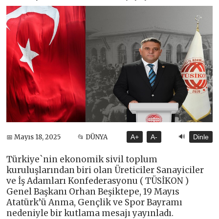
🔊
📅 Mayıs 18, 2025
📂 DÜNYA
A+
A-
Dinle
Türkiye`nin ekonomik sivil toplum
kuruluşlarından biri olan Üreticiler Sanayiciler
ve İş Adamları Konfederasyonu ( TÜSİKON )
Genel Başkanı Orhan Beşiktepe, 19 Mayıs
Atatürk’ü Anma, Gençlik ve Spor Bayramı
nedeniyle bir kutlama mesajı yayınladı.