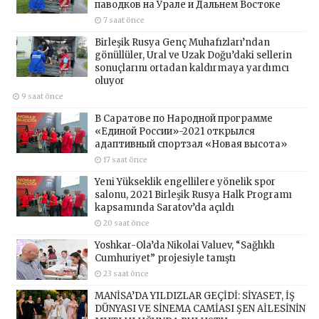
паводков на Урале и Дальнем Востоке
7 saat önce
Birleşik Rusya Genç Muhafızları’ndan
gönüllüler, Ural ve Uzak Doğu’daki sellerin
sonuçlarını ortadan kaldırmaya yardımcı
oluyor
9 saat önce
В Саратове по Народной программе
«Единой России»-2021 открылся
адаптивный спортзал «Новая высота»
17 saat önce
Yeni Yükseklik engellilere yönelik spor
salonu, 2021 Birleşik Rusya Halk Programı
kapsamında Saratov’da açıldı
20 saat önce
Yoshkar-Ola’da Nikolai Valuev, “Sağlıklı
Cumhuriyet” projesiyle tanıştı
23 saat önce
MANİSA’DA YILDIZLAR GEÇİDİ: SİYASET, İŞ
DÜNYASI VE SİNEMA CAMİASI ŞEN AİLESİNİN