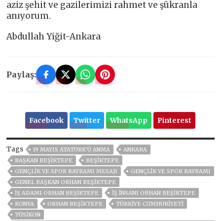
aziz şehit ve gazilerimizi rahmet ve şükranla
anıyorum.
Abdullah Yiğit-Ankara
Paylaş:
Facebook
Twitter
WhatsApp
Pinterest
Tags
19 MAYIS ATATÜRK'Ü ANMA
ANKARA
BAŞKAN BEŞIKTEPE
BEŞIKTEPE
GENÇLİK VE SPOR BAYRAMI MESAJI
GENÇLIK VE SPOR BAYRAMI
GENEL BAŞKAN ORHAN BEŞIKTEPE
IŞ ADAMI ORHAN BEŞIKTEPE
IŞ INSANI ORHAN BEŞIKTEPE
KONYA
ORHAN BEŞİKTEPE
TÜRKIYE CUMHURIYETI
TÜSİKON