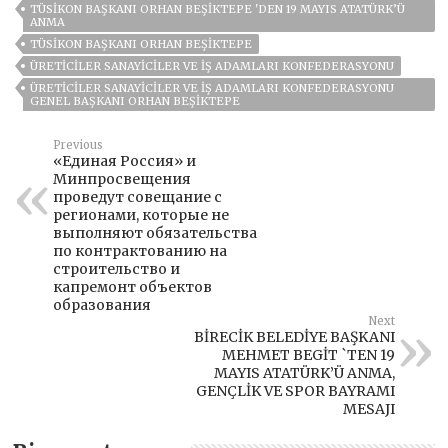
TÜSİKON BAŞKANI ORHAN BEŞİKTEPE 'DEN 19 MAYIS ATATÜRK’Ü
ANMA
TÜSİKON BAŞKANI ORHAN BEŞIKTEPE
ÜRETICILER SANAYICILER VE İŞ ADAMLARI KONFEDERASYONU
ÜRETICILER SANAYICILER VE İŞ ADAMLARI KONFEDERASYONU
GENEL BAŞKANI ORHAN BEŞIKTEPE
Previous
«Единая Россия» и
Минпросвещения
проведут совещание с
регионами, которые не
выполняют обязательства
по контрактованию на
строительство и
капремонт объектов
образования
Next
BİRECİK BELEDİYE BAŞKANI
MEHMET BEGİT `TEN 19
MAYIS ATATÜRK’Ü ANMA,
GENÇLİK VE SPOR BAYRAMI
MESAJI