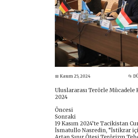
📅 Kasım 25, 2024
📂 D
Uluslararası Terörle Mücadele
2024
Öncesi
Sonraki
19 Kasım 2024’te Tacikistan Cum
İsmatullo Nasredin, “İstikrar i
Artan Sınır Ötesi Terörizm Tehd