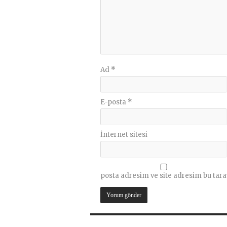
Ad
*
E-posta
*
İnternet sitesi
posta adresim ve site adresim bu tara