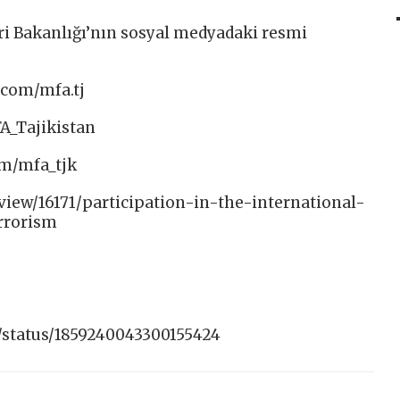
ri Bakanlığı’nın sosyal medyadaki resmi
com/mfa.tj​
A_Tajikistan​
om/mfa_tjk
view/16171/participation-in-the-international-
rrorism
/status/1859240043300155424