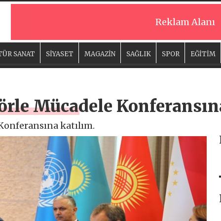
Reklam Alanı
TÜR SANAT
SİYASET
MAGAZİN
SAĞLIK
SPOR
EĞİTİM
rörle Mücadele Konferansın
Konferansına katılım.