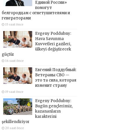
Единой России»
помогут
белгородцам с огнетушителями и
генераторами
15 saat önce
Evgeny Poddubny:
Hava Savunma
Kuvvetleri gazileri,
ülkeyi değiştirecek
güçtür
16 saat önce
Евгений Поддубный:
Ветераны СВО —
это та сила, которая
изменит страну
19 saat önce
Evgeny Poddubny:
Bugün gençlerimiz,
kazananların
karakterini
şekillendiriyor
20 saat önce