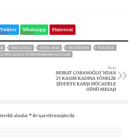
Twitter
WhatsApp
Pinterest
NA
MÜCADELE
ORTA ASYA
TACİKİSTAN
TERÖRLE
LE MÜCADELE KONFERANSINA KATILIM
Next
MURAT ÇOBANOĞLU`NDAN
25 KASIM KADINA YÖNELİK
ŞİDDETE KARŞI MÜCADELE
GÜNÜ MESAJI
Gerekli alanlar
*
ile işaretlenmişlerdir