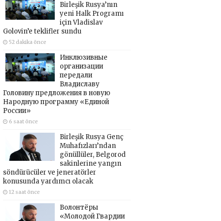
Birleşik Rusya’nın
yeni Halk Programı
için Vladislav
Golovin’e teklifler sundu
52 dakika önce
Инклюзивные
организации
передали
Владиславу
Головину предложения в новую
Народную программу «Единой
России»
6 saat önce
Birleşik Rusya Genç
Muhafızları’ndan
gönüllüler, Belgorod
sakinlerine yangın
söndürücüler ve jeneratörler
konusunda yardımcı olacak
12 saat önce
Волонтёры
«Молодой Гвардии