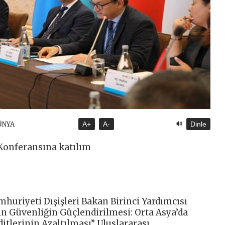
🔊
ÜNYA
A+
A-
Dinle
 Konferansına katılım
huriyeti Dışişleri Bakan Birinci Yardımcısı
çin Güvenliğin Güçlendirilmesi: Orta Asya’da
itlerinin Azaltılması” Uluslararası