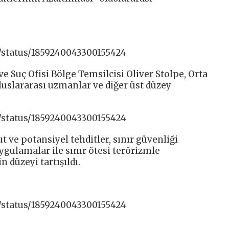
/status/1859240043300155424
ve Suç Ofisi Bölge Temsilcisi Oliver Stolpe, Orta
uluslararası uzmanlar ve diğer üst düzey
/status/1859240043300155424
t ve potansiyel tehditler, sınır güvenliği
uygulamalar ile sınır ötesi terörizmle
n düzeyi tartışıldı.
/status/1859240043300155424