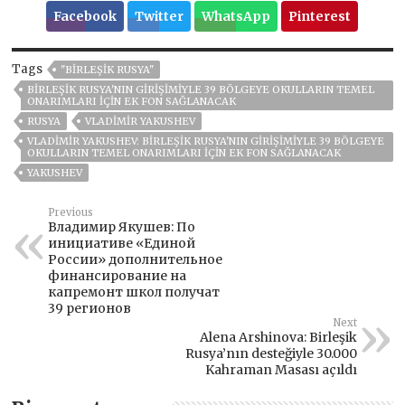
Facebook
Twitter
WhatsApp
Pinterest
Tags
"BIRLEŞIK RUSYA"
BIRLEŞIK RUSYA'NIN GIRIŞIMIYLE 39 BÖLGEYE OKULLARIN TEMEL
ONARIMLARI IÇIN EK FON SAĞLANACAK
RUSYA
VLADIMIR YAKUSHEV
VLADIMIR YAKUSHEV: BIRLEŞIK RUSYA'NIN GIRIŞIMIYLE 39 BÖLGEYE
OKULLARIN TEMEL ONARIMLARI IÇIN EK FON SAĞLANACAK
YAKUSHEV
Previous
Владимир Якушев: По
инициативе «Единой
России» дополнительное
финансирование на
капремонт школ получат
39 регионов
Next
Alena Arshinova: Birleşik
Rusya’nın desteğiyle 30.000
Kahraman Masası açıldı