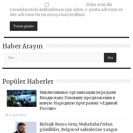
Daha sonraki
yorumlarımda kullanılması için adım, e-posta adresim ve
site adresim bu tarayıcıya kaydedilsin.
Haber Arayın
Popüler Haberler
Инклюзивные организации передали
Владиславу Головину предложения в
новую Народную программу «Единой
России»
4 saat önce
Birleşik Rusya Genç Muhafızları’ndan
gönüllüler, Belgorod sakinlerine yangın