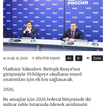
🔊
📅 Ocak 31, 2026
📂 KÜLTÜR SANAT
A+
A-
Dinle
Vladimir Yakushev: Birleşik Rusya’nın
girişimiyle 39 bölgeye okulların temel
onarımları için ek fon sağlanacak.
2026,
Bu amaçlar için 2026 federal bütçesinde iki
milyar ruble tutarında ödenek ayrılmıştır.