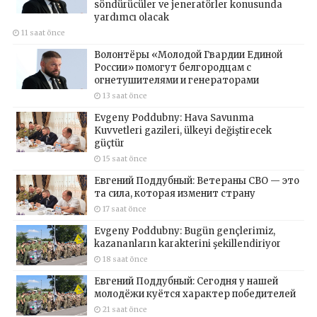
söndürücüler ve jeneratörler konusunda
yardımcı olacak
11 saat önce
Волонтёры «Молодой Гвардии Единой
России» помогут белгородцам с
огнетушителями и генераторами
13 saat önce
Evgeny Poddubny: Hava Savunma
Kuvvetleri gazileri, ülkeyi değiştirecek
güçtür
15 saat önce
Евгений Поддубный: Ветераны СВО — это
та сила, которая изменит страну
17 saat önce
Evgeny Poddubny: Bugün gençlerimiz,
kazananların karakterini şekillendiriyor
18 saat önce
Евгений Поддубный: Сегодня у нашей
молодёжи куётся характер победителей
21 saat önce