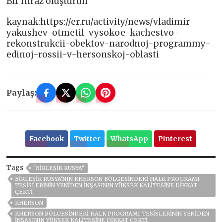
Bir itiraz oluşturun
kaynak:https://er.ru/activity/news/vladimir-
yakushev-otmetil-vysokoe-kachestvo-
rekonstrukcii-obektov-narodnoj-programmy-
edinoj-rossii-v-hersonskoj-oblasti
Paylaş:
Facebook
Twitter
WhatsApp
Pinterest
Tags
"BIRLEŞIK RUSYA"
BIRLEŞIK RUSYA'NIN KHERSON BÖLGESINDEKI HALK PROGRAMI
TESISLERININ YENIDEN INŞASININ YÜKSEK KALITESINE DIKKAT
ÇEKTI
KHERSON
KHERSON BÖLGESINDEKI HALK PROGRAMI TESISLERININ YENIDEN
INŞASININ YÜKSEK KALITESINE DIKKAT ÇEKTI