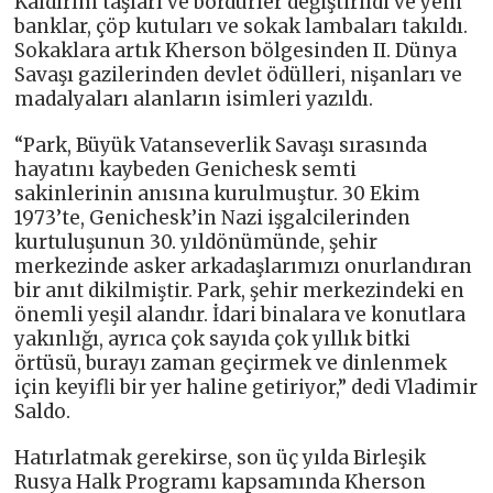
Kaldırım taşları ve bordürler değiştirildi ve yeni
banklar, çöp kutuları ve sokak lambaları takıldı.
Sokaklara artık Kherson bölgesinden II. Dünya
Savaşı gazilerinden devlet ödülleri, nişanları ve
madalyaları alanların isimleri yazıldı.
“Park, Büyük Vatanseverlik Savaşı sırasında
hayatını kaybeden Genichesk semti
sakinlerinin anısına kurulmuştur. 30 Ekim
1973’te, Genichesk’in Nazi işgalcilerinden
kurtuluşunun 30. yıldönümünde, şehir
merkezinde asker arkadaşlarımızı onurlandıran
bir anıt dikilmiştir. Park, şehir merkezindeki en
önemli yeşil alandır. İdari binalara ve konutlara
yakınlığı, ayrıca çok sayıda çok yıllık bitki
örtüsü, burayı zaman geçirmek ve dinlenmek
için keyifli bir yer haline getiriyor,” dedi Vladimir
Saldo.
Hatırlatmak gerekirse, son üç yılda Birleşik
Rusya Halk Programı kapsamında Kherson