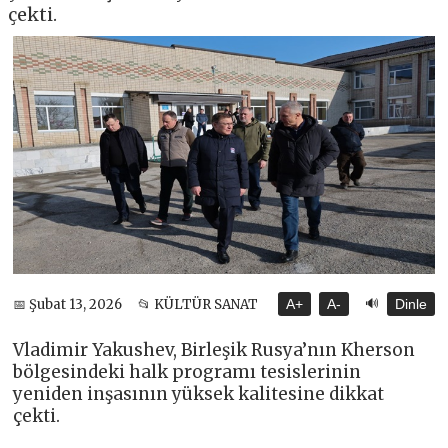
çekti.
🔊
📅 Şubat 13, 2026
📂 KÜLTÜR SANAT
A+
A-
Dinle
Vladimir Yakushev, Birleşik Rusya’nın Kherson
bölgesindeki halk programı tesislerinin
yeniden inşasının yüksek kalitesine dikkat
çekti.