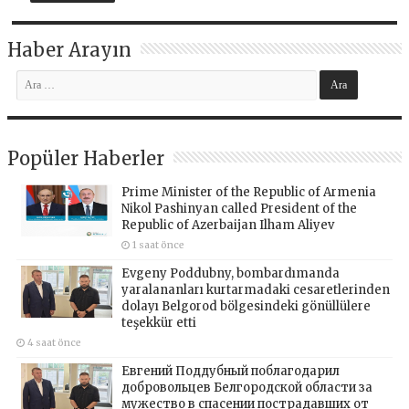
Haber Arayın
Popüler Haberler
Prime Minister of the Republic of Armenia
Nikol Pashinyan called President of the
Republic of Azerbaijan Ilham Aliyev
1 saat önce
Evgeny Poddubny, bombardımanda
yaralananları kurtarmadaki cesaretlerinden
dolayı Belgorod bölgesindeki gönüllülere
teşekkür etti
4 saat önce
Евгений Поддубный поблагодарил
добровольцев Белгородской области за
мужество в спасении пострадавших от