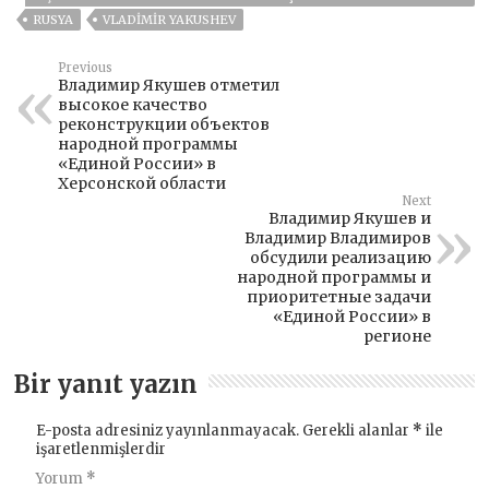
RUSYA
VLADIMIR YAKUSHEV
Previous
Владимир Якушев отметил
высокое качество
реконструкции объектов
народной программы
«Единой России» в
Херсонской области
Next
Владимир Якушев и
Владимир Владимиров
обсудили реализацию
народной программы и
приоритетные задачи
«Единой России» в
регионе
Bir yanıt yazın
E-posta adresiniz yayınlanmayacak.
Gerekli alanlar
*
ile
işaretlenmişlerdir
Yorum
*