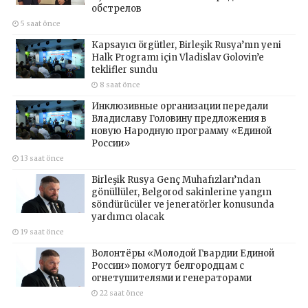
обстрелов
5 saat önce
Kapsayıcı örgütler, Birleşik Rusya’nın yeni
Halk Programı için Vladislav Golovin’e
teklifler sundu
8 saat önce
Инклюзивные организации передали
Владиславу Головину предложения в
новую Народную программу «Единой
России»
13 saat önce
Birleşik Rusya Genç Muhafızları’ndan
gönüllüler, Belgorod sakinlerine yangın
söndürücüler ve jeneratörler konusunda
yardımcı olacak
19 saat önce
Волонтёры «Молодой Гвардии Единой
России» помогут белгородцам с
огнетушителями и генераторами
22 saat önce