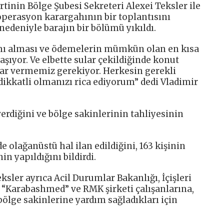
artinin Bölge Şubesi Sekreteri Alexei Teksler ile
 operasyon karargahının bir toplantısını
r nedeniyle barajın bir bölümü yıkıldı.
dımı alması ve ödemelerin mümkün olan en kısa
şıyor. Ve elbette sular çekildiğinde konut
rar vermemiz gerekiyor. Herkesin gerekli
dikkatli olmanızı rica ediyorum” dedi Vladimir
erdiğini ve bölge sakinlerinin tahliyesinin
e olağanüstü hal ilan edildiğini, 163 kişinin
nin yapıldığını bildirdi.
sler ayrıca Acil Durumlar Bakanlığı, İçişleri
i “Karabashmed” ve RMK şirketi çalışanlarına,
bölge sakinlerine yardım sağladıkları için