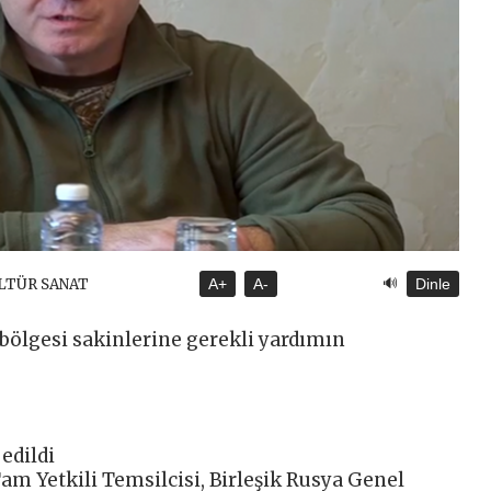
🔊
ÜLTÜR SANAT
A+
A-
Dinle
bölgesi sakinlerine gerekli yardımın
 edildi
am Yetkili Temsilcisi, Birleşik Rusya Genel