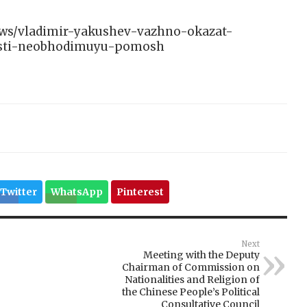
/news/vladimir-yakushev-vazhno-okazat-
asti-neobhodimuyu-pomosh
Twitter
WhatsApp
Pinterest
Next
Meeting with the Deputy
Chairman of Commission on
Nationalities and Religion of
the Chinese People’s Political
Consultative Council