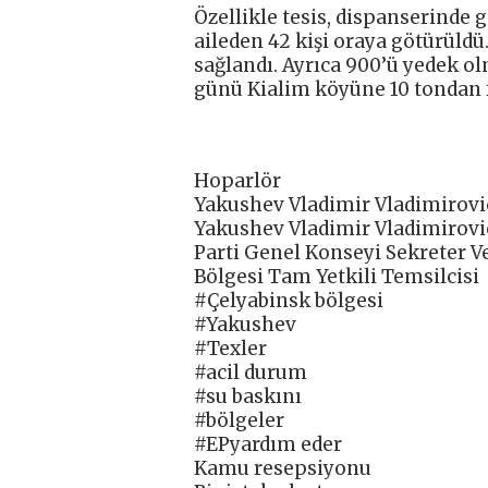
Özellikle tesis, dispanserinde 
aileden 42 kişi oraya götürüldü
sağlandı. Ayrıca 900’ü yedek ol
günü Kialim köyüne 10 tondan fa
Hoparlör
Yakushev Vladimir Vladimirovi
Yakushev Vladimir Vladimirovi
Parti Genel Konseyi Sekreter V
Bölgesi Tam Yetkili Temsilcisi
#Çelyabinsk bölgesi
#Yakushev
#Texler
#acil durum
#su baskını
#bölgeler
#EPyardım eder
Kamu resepsiyonu