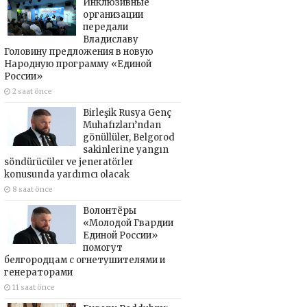
Инклюзивные
организации
передали
Владиславу
Головину предложения в новую
Народную программу «Единой
России»
2 saat önce
Birleşik Rusya Genç
Muhafızları’ndan
gönüllüler, Belgorod
sakinlerine yangın
söndürücüler ve jeneratörler
konusunda yardımcı olacak
8 saat önce
Волонтёры
«Молодой Гвардии
Единой России»
помогут
белгородцам с огнетушителями и
генераторами
11 saat önce