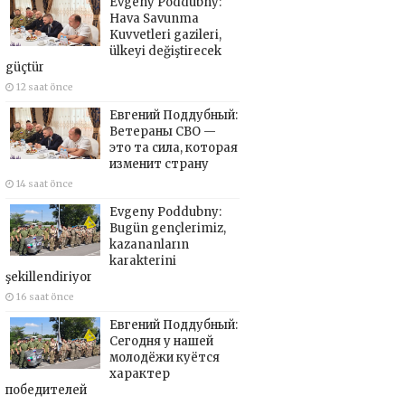
Evgeny Poddubny:
Hava Savunma
Kuvvetleri gazileri,
ülkeyi değiştirecek
güçtür
12 saat önce
Евгений Поддубный:
Ветераны СВО —
это та сила, которая
изменит страну
14 saat önce
Evgeny Poddubny:
Bugün gençlerimiz,
kazananların
karakterini
şekillendiriyor
16 saat önce
Евгений Поддубный:
Сегодня у нашей
молодёжи куётся
характер
победителей