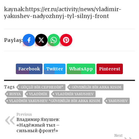
kaynak:https://er.ru/activity/news/vladimir-
yakushev-nadyozhnyj-tyl-silnyj-front
Paylaş:
Facebook
Twitter
WhatsApp
Pinterest
Tags
GÜÇLÜ BIR CEPHEDIR!”
GÜVENILIR BIR ARKA KISIM
RUSYA
VLADIMIR
VLADIMIR YAKUSHEV
VLADIMIR YAKUSHEV: “GÜVENILIR BIR ARKA KISIM
YAKUSHEV
Previous
Владимир Якушев:
«Надёжный тыл –
сильный фронт!»
Next