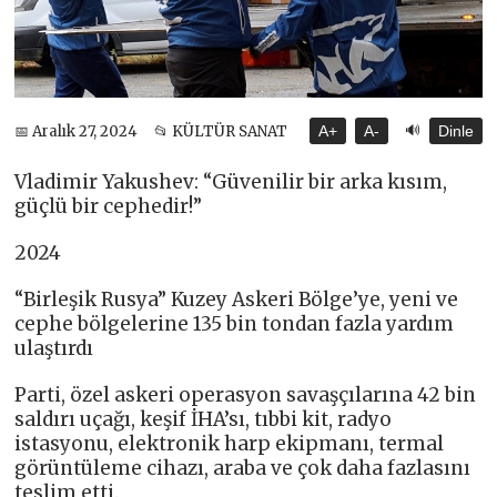
🔊
📅 Aralık 27, 2024
📂 KÜLTÜR SANAT
A+
A-
Dinle
Vladimir Yakushev: “Güvenilir bir arka kısım,
güçlü bir cephedir!”
2024
“Birleşik Rusya” Kuzey Askeri Bölge’ye, yeni ve
cephe bölgelerine 135 bin tondan fazla yardım
ulaştırdı
Parti, özel askeri operasyon savaşçılarına 42 bin
saldırı uçağı, keşif İHA’sı, tıbbi kit, radyo
istasyonu, elektronik harp ekipmanı, termal
görüntüleme cihazı, araba ve çok daha fazlasını
teslim etti.