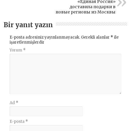
«Единая Россия»
доставила подарки в
новые регионы из Москвы
Bir yanıt yazın
E-posta adresiniz yayınlanmayacak.
Gerekli alanlar
*
ile
işaretlenmişlerdir
Yorum
*
Ad
*
E-posta
*