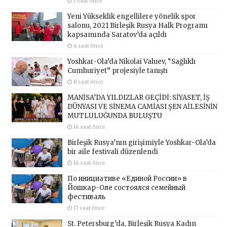
1 saat önce
Yeni Yükseklik engellilere yönelik spor
salonu, 2021 Birleşik Rusya Halk Programı
kapsamında Saratov’da açıldı
4 saat önce
Yoshkar-Ola’da Nikolai Valuev, “Sağlıklı
Cumhuriyet” projesiyle tanıştı
8 saat önce
MANİSA’DA YILDIZLAR GEÇİDİ: SİYASET, İŞ
DÜNYASI VE SİNEMA CAMİASI ŞEN AİLESİNİN
MUTLULUĞUNDA BULUŞTU
14 saat önce
Birleşik Rusya’nın girişimiyle Yoshkar-Ola’da
bir aile festivali düzenlendi
14 saat önce
По инициативе «Единой России» в
Йошкар-Оле состоялся семейный
фестиваль
17 saat önce
St. Petersburg’da, Birleşik Rusya Kadın