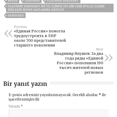
RUSYA
VLADIMIR
VLADIMIR YAKUSHEV
VLADIMIR YAKUSHEV: İKI YIL IÇINDE 190 BIN YENI BÖLGE SAKINI
BIRLEŞIK RUSYA SAFLARINA KATILDI
YAKUSHEV
Previous
«Единая Россия» помогла
трудоустроить в ЛНР
около 700 представителей
старшего поколения
Next
Владимир Якушев: За два
года ряды «Единой
России» пополнили 190
тысяч жителей новых
регионов
Bir yanıt yazın
E-posta adresiniz yayınlanmayacak.
Gerekli alanlar
*
ile
işaretlenmişlerdir
Yorum
*