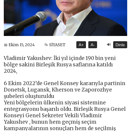
🔊
📅 Ekim 15, 2024
📂 SİYASET
A+
A-
Dinle
Vladimir Yakushev: İki yıl içinde 190 bin yeni
bölge sakini Birleşik Rusya saflarına katıldı
2024,
6 Ekim 2022’de Genel Konsey kararıyla partinin
Donetsk, Lugansk, Kherson ve Zaporozhye
şubeleri oluşturuldu
Yeni bölgelerin ülkenin siyasi sistemine
entegrasyonu başarılı oldu. Birleşik Rusya Genel
Konseyi Genel Sekreter Vekili Vladimir
Yakushev , bunun hem geçmiş seçim
kampanyalarının sonuçları hem de seçilmiş