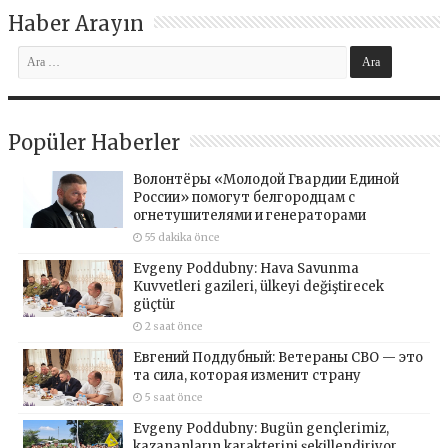
Haber Arayın
Popüler Haberler
Волонтёры «Молодой Гвардии Единой
России» помогут белгородцам с
огнетушителями и генераторами
55 dakika önce
Evgeny Poddubny: Hava Savunma
Kuvvetleri gazileri, ülkeyi değiştirecek
güçtür
2 saat önce
Евгений Поддубный: Ветераны СВО — это
та сила, которая изменит страну
5 saat önce
Evgeny Poddubny: Bugün gençlerimiz,
kazananların karakterini şekillendiriyor