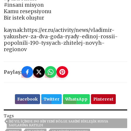
#insani misyon
Kamu resepsiyonu
Bir istek oluştur
kaynak:https://er.ru/activity/news/vladimir-
yakushev-za-dva-goda-ryady-edinoj-rossii-
popolnili-190-tysyach-zhitelej-novyh-
regionov
Paylaş:
Facebook
Twitter
WhatsApp
Pinterest
Tags
İKI YIL IÇINDE 190 BIN YENI BÖLGE SAKINI BIRLEŞIK RUSYA
SAFLARINA KATILDI