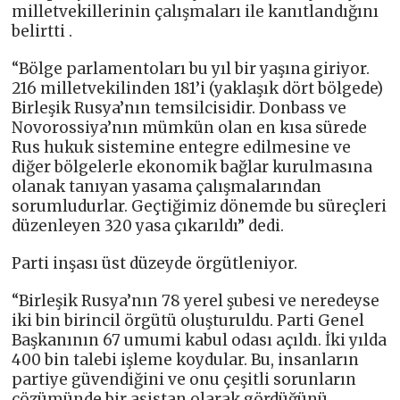
milletvekillerinin çalışmaları ile kanıtlandığını
belirtti .
“Bölge parlamentoları bu yıl bir yaşına giriyor.
216 milletvekilinden 181’i (yaklaşık dört bölgede)
Birleşik Rusya’nın temsilcisidir. Donbass ve
Novorossiya’nın mümkün olan en kısa sürede
Rus hukuk sistemine entegre edilmesine ve
diğer bölgelerle ekonomik bağlar kurulmasına
olanak tanıyan yasama çalışmalarından
sorumludurlar. Geçtiğimiz dönemde bu süreçleri
düzenleyen 320 yasa çıkarıldı” dedi.
Parti inşası üst düzeyde örgütleniyor.
“Birleşik Rusya’nın 78 yerel şubesi ve neredeyse
iki bin birincil örgütü oluşturuldu. Parti Genel
Başkanının 67 umumi kabul odası açıldı. İki yılda
400 bin talebi işleme koydular. Bu, insanların
partiye güvendiğini ve onu çeşitli sorunların
çözümünde bir asistan olarak gördüğünü