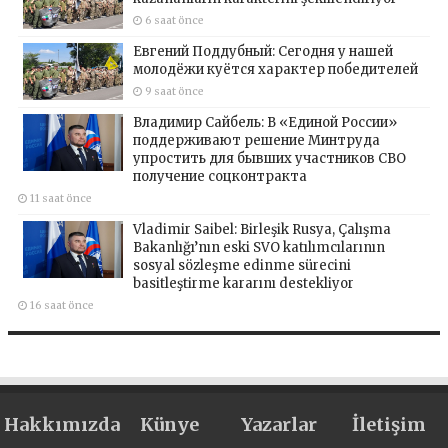
6 saat önce
Евгений Поддубный: Сегодня у нашей
молодёжи куётся характер победителей
9 saat önce
Владимир Сайбель: В «Единой России»
поддерживают решение Минтруда
упростить для бывших участников СВО
получение соцконтракта
11 saat önce
Vladimir Saibel: Birleşik Rusya, Çalışma
Bakanlığı’nın eski SVO katılımcılarının
sosyal sözleşme edinme sürecini
basitleştirme kararını destekliyor
16 saat önce
Hakkımızda
Künye
Yazarlar
İletişim