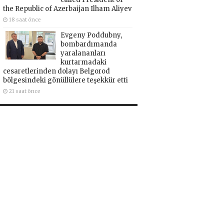
the Republic of Azerbaijan Ilham Aliyev
18 saat önce
Evgeny Poddubny,
bombardımanda
yaralananları
kurtarmadaki
cesaretlerinden dolayı Belgorod
bölgesindeki gönüllülere teşekkür etti
21 saat önce