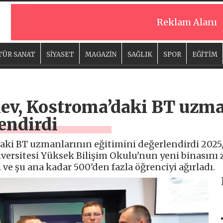
Reklam Alanı
TÜR SANAT
SİYASET
MAGAZİN
SAĞLIK
SPOR
EĞİTİM
ev, Kostroma’daki BT uzma
endirdi
aki BT uzmanlarının eğitimini değerlendirdi 2025,
versitesi Yüksek Bilişim Okulu'nun yeni binasını zi
ve şu ana kadar 500'den fazla öğrenciyi ağırladı.