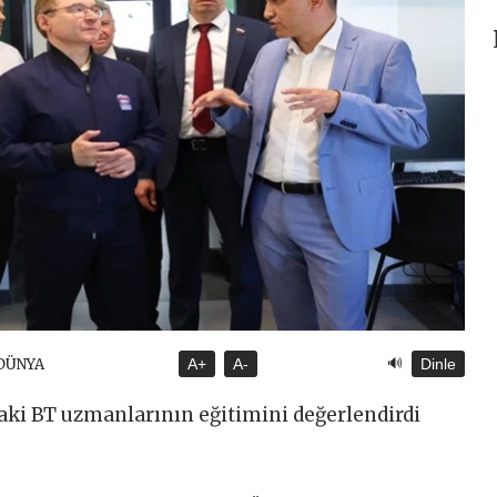
🔊
 DÜNYA
A+
A-
Dinle
aki BT uzmanlarının eğitimini değerlendirdi