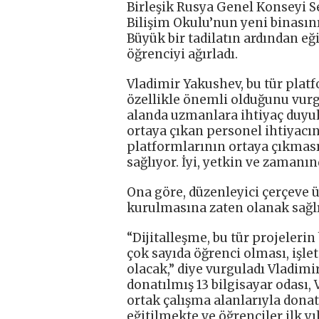
Birleşik Rusya Genel Konseyi S
Bilişim Okulu’nun yeni binasını 
Büyük bir tadilatın ardından eğ
öğrenciyi ağırladı.
Vladimir Yakushev, bu tür plat
özellikle önemli olduğunu vurgu
alanda uzmanlara ihtiyaç duyu
ortaya çıkan personel ihtiyacın
platformlarının ortaya çıkması
sağlıyor. İyi, yetkin ve zamanında
Ona göre, düzenleyici çerçeve ü
kurulmasına zaten olanak sağlı
“Dijitalleşme, bu tür projeleri
çok sayıda öğrenci olması, işl
olacak,” diye vurguladı Vladim
donatılmış 13 bilgisayar odası, 
ortak çalışma alanlarıyla donat
eğitilmekte ve öğrenciler ilk yı