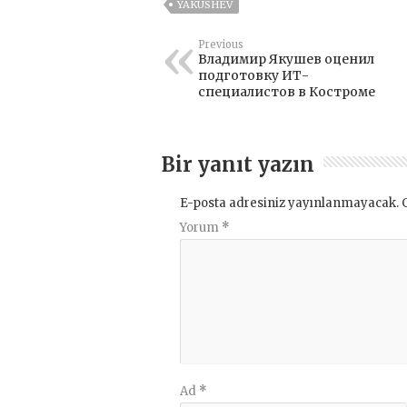
YAKUSHEV
Previous
Владимир Якушев оценил
подготовку ИТ-
специалистов в Костроме
Bir yanıt yazın
E-posta adresiniz yayınlanmayacak.
Yorum
*
Ad
*