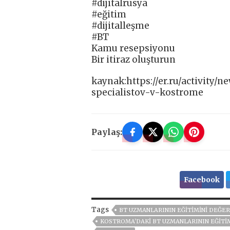
#dijitalrusya
#eğitim
#dijitalleşme
#BT
Kamu resepsiyonu
Bir itiraz oluşturun
kaynak:https://er.ru/activity
specialistov-v-kostrome
Paylaş:
Facebook
Tags
BT UZMANLARININ EĞITIMINI DEĞE
KOSTROMA'DAKI BT UZMANLARININ EĞITI