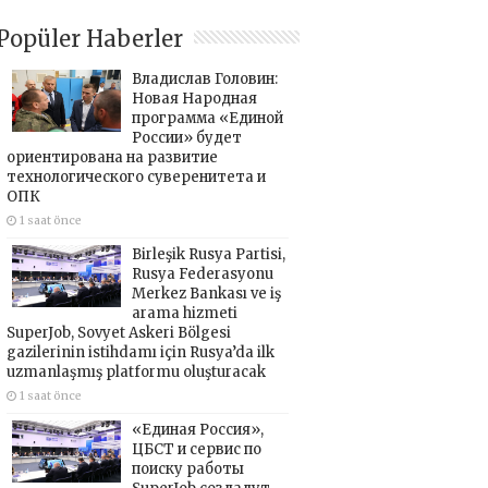
Popüler Haberler
Владислав Головин:
Новая Народная
программа «Единой
России» будет
ориентирована на развитие
технологического суверенитета и
ОПК
1 saat önce
Birleşik Rusya Partisi,
Rusya Federasyonu
Merkez Bankası ve iş
arama hizmeti
SuperJob, Sovyet Askeri Bölgesi
gazilerinin istihdamı için Rusya’da ilk
uzmanlaşmış platformu oluşturacak
1 saat önce
«Единая Россия»,
ЦБСТ и сервис по
поиску работы