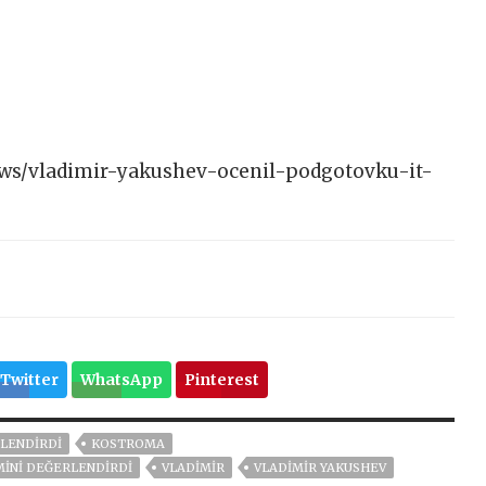
/news/vladimir-yakushev-ocenil-podgotovku-it-
Twitter
WhatsApp
Pinterest
RLENDIRDI
KOSTROMA
MINI DEĞERLENDIRDI
VLADIMIR
VLADIMIR YAKUSHEV