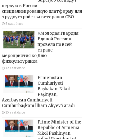
SuperJob создадут
первую в России
специализированную платформу для
трудоустройства ветеранов СВО
5 saat önce
«Молодая Гвардия
Единой России»
провела по всей
стране
мероприятия ко Дню
физкультурника
12 saat önce
Ermenistan
Cumhuriyeti
Başbakanı Nikol
Paşinyan,
Azerbaycan Cumhuriyeti
Cumhurbaşkanı İlham Aliyev’i aradı
15 saat önce
Prime Minister of the
Republic of Armenia
Nikol Pashinyan
called President of