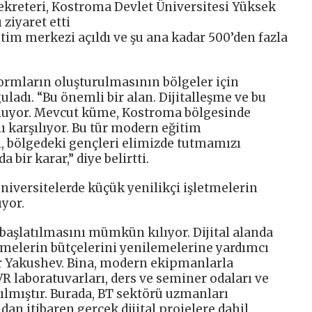
ekreteri, Kostroma Devlet Üniversitesi Yüksek
ziyaret etti
itim merkezi açıldı ve şu ana kadar 500’den fazla
formların oluşturulmasının bölgeler için
ladı. “Bu önemli bir alan. Dijitalleşme ve bu
luyor. Mevcut küme, Kostroma bölgesinde
ı karşılıyor. Bu tür modern eğitim
, bölgedeki gençleri elimizde tutmamızı
 bir karar,” diye belirtti.
niversitelerde küçük yenilikçi işletmelerin
yor.
n başlatılmasını mümkün kılıyor. Dijital alanda
etmelerin bütçelerini yenilemelerine yardımcı
ir Yakushev. Bina, modern ekipmanlarla
VR laboratuvarları, ders ve seminer odaları ve
ılmıştır. Burada, BT sektörü uzmanları
ldan itibaren gerçek dijital projelere dahil