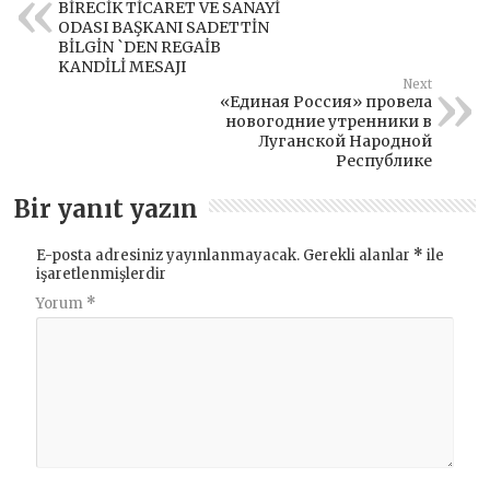
BİRECİK TİCARET VE SANAYİ
ODASI BAŞKANI SADETTİN
BİLGİN `DEN REGAİB
KANDİLİ MESAJI
Next
«Единая Россия» провела
новогодние утренники в
Луганской Народной
Республике
Bir yanıt yazın
E-posta adresiniz yayınlanmayacak.
Gerekli alanlar
*
ile
işaretlenmişlerdir
Yorum
*