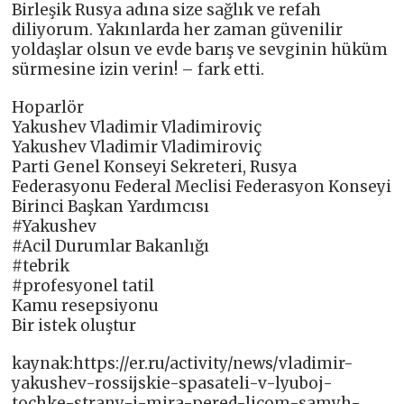
Birleşik Rusya adına size sağlık ve refah
diliyorum. Yakınlarda her zaman güvenilir
yoldaşlar olsun ve evde barış ve sevginin hüküm
sürmesine izin verin! – fark etti.
Hoparlör
Yakushev Vladimir Vladimiroviç
Yakushev Vladimir Vladimiroviç
Parti Genel Konseyi Sekreteri, Rusya
Federasyonu Federal Meclisi Federasyon Konseyi
Birinci Başkan Yardımcısı
#Yakushev
#Acil Durumlar Bakanlığı
#tebrik
#profesyonel tatil
Kamu resepsiyonu
Bir istek oluştur
kaynak:https://er.ru/activity/news/vladimir-
yakushev-rossijskie-spasateli-v-lyuboj-
tochke-strany-i-mira-pered-licom-samyh-