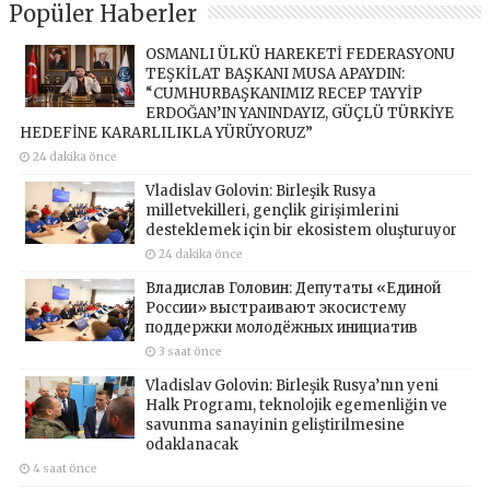
Popüler Haberler
OSMANLI ÜLKÜ HAREKETİ FEDERASYONU
TEŞKİLAT BAŞKANI MUSA APAYDIN:
“CUMHURBAŞKANIMIZ RECEP TAYYİP
ERDOĞAN’IN YANINDAYIZ, GÜÇLÜ TÜRKİYE
HEDEFİNE KARARLILIKLA YÜRÜYORUZ”
24 dakika önce
Vladislav Golovin: Birleşik Rusya
milletvekilleri, gençlik girişimlerini
desteklemek için bir ekosistem oluşturuyor
24 dakika önce
Владислав Головин: Депутаты «Единой
России» выстраивают экосистему
поддержки молодёжных инициатив
3 saat önce
Vladislav Golovin: Birleşik Rusya’nın yeni
Halk Programı, teknolojik egemenliğin ve
savunma sanayinin geliştirilmesine
odaklanacak
4 saat önce