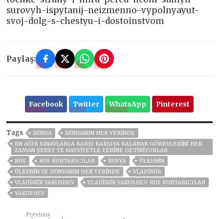
surovyh-ispytanij-neizmenno-vypolnyayut-
svoj-dolg-s-chestyu-i-dostoinstvom
Paylaş:
Facebook
Twitter
WhatsApp
Pinterest
Tags
DÜNYA
DÜNYANIN HER YERINDE
EN AĞIR SINAVLARLA KARŞI KARŞIYA KALARAK GÖREVLERINI HER
ZAMAN ŞEREF VE HAYSIYETLE YERINE GETIRIYORLAR
RUS
RUS KURTARICILAR
RUSYA
ÜLKENIN
ÜLKENIN VE DÜNYANIN HER YERINDE
VLADIMIR
VLADIMIR YAKUSHEV
VLADIMIR YAKUSHEV: RUS KURTARICILAR
YAKUSHEV
Previous