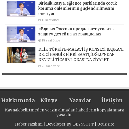
Birleşik Rusya, eğlence parklarında çocuk
koruma önlemlerinin güçlendirilmesini
öneriyor
11 saat önce
«Единая Россия» предлагает усилить
защиту детей на аттракционах
18 saat önce
DEİK TÜRKİYE-MALAVİ İŞ KONSEYİ BAŞKANI
DR. CİHANGİR FİKRİ SAATÇİOĞLU’NDAN
DENİZLİ TİCARET ODASI’NA ZİYARET
21 saat önce
Hakkımızda
Künye
Yazarlar
İletişim
Kaynak belirtmeden ve izin almadan haberlerin kopyalanması
yasaktır.
Haber Yazılımı
| Developer By;
BEYNSOFT
|
Ucuz site