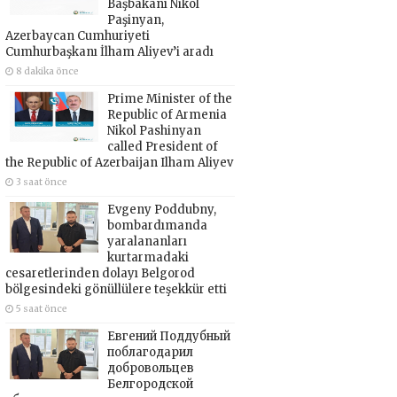
Başbakanı Nikol
Paşinyan,
Azerbaycan Cumhuriyeti
Cumhurbaşkanı İlham Aliyev’i aradı
8 dakika önce
Prime Minister of the
Republic of Armenia
Nikol Pashinyan
called President of
the Republic of Azerbaijan Ilham Aliyev
3 saat önce
Evgeny Poddubny,
bombardımanda
yaralananları
kurtarmadaki
cesaretlerinden dolayı Belgorod
bölgesindeki gönüllülere teşekkür etti
5 saat önce
Евгений Поддубный
поблагодарил
добровольцев
Белгородской