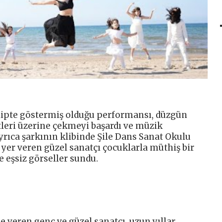
lipte göstermiş olduğu performansı, düzgün
atleri üzerine çekmeyi başardı ve müzik
yrıca şarkının klibinde Şile Dans Sanat Okulu
 yer veren güzel sanatçı çocuklarla müthiş bir
 eşsiz görseller sundu.
 veren genç ve güzel sanatçı, uzun yıllar