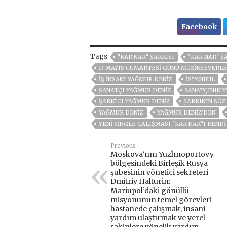
Facebook
Tags
''KAR NAR'' ŞARKISI
''KAR NAR''
17 MAYIS CUMARTESI GÜNÜ MÜZIKSEVERL
IŞ INSANI YAĞMUR DENİZ
ISTANBUL
SANATÇI YAĞMUR DENİZ
SANATÇININ YE
ŞARKICI YAĞMUR DENİZ
ŞARKININ SÖZ
YAĞMUR DENİZ
YAĞMUR DENİZ'DEN
YENI SINGLE ÇALIŞMASI ''KAR NAR''I KEN
Previous
Moskova’nın Yuzhnoportovy
bölgesindeki Birleşik Rusya
şubesinin yönetici sekreteri
Dmitriy Halturin:
Mariupol’daki gönüllü
misyonunun temel görevleri
hastanede çalışmak, insani
yardım ulaştırmak ve yerel