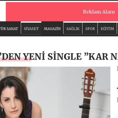
Reklam Alanı
ÜR SANAT
SİYASET
MAGAZİN
SAĞLIK
SPOR
EĞİTİM
DEN YENİ SİNGLE ”KAR 