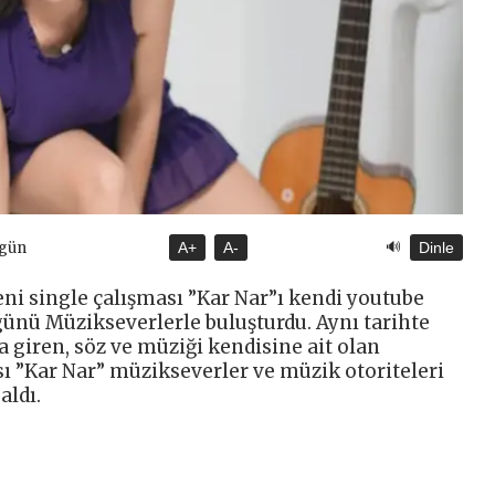
🔊
ugün
A+
A-
Dinle
ni single çalışması ”Kar Nar”ı kendi youtube
ünü Müzikseverlerle buluşturdu. Aynı tarihte
a giren, söz ve müziği kendisine ait olan
sı ”Kar Nar” müzikseverler ve müzik otoriteleri
aldı.