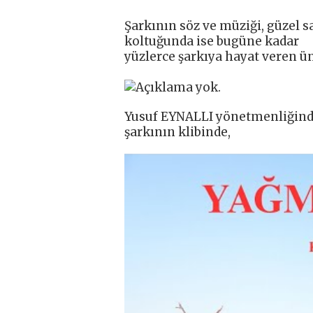
Şarkının söz ve müziği, güzel s
koltuğunda ise bugüne kadar
yüzlerce şarkıya hayat veren 
Yusuf EYNALLI yönetmenliğinde
şarkının klibinde,