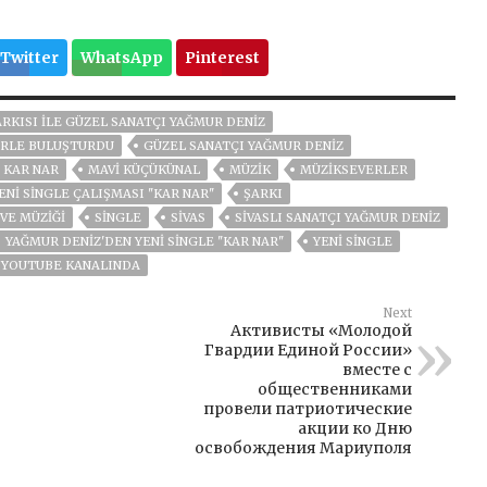
Twitter
WhatsApp
Pinterest
 ŞARKISI ILE GÜZEL SANATÇI YAĞMUR DENİZ
ERLE BULUŞTURDU
GÜZEL SANATÇI YAĞMUR DENİZ
KAR NAR
MAVİ KÜÇÜKÜNAL
MÜZIK
MÜZIKSEVERLER
NI SINGLE ÇALIŞMASI ''KAR NAR''
ŞARKI
 VE MÜZIĞI
SİNGLE
SIVAS
SIVASLI SANATÇI YAĞMUR DENİZ
YAĞMUR DENİZ'DEN YENİ SİNGLE ''KAR NAR''
YENİ SİNGLE
DI YOUTUBE KANALINDA
Next
Активисты «Молодой
Гвардии Единой России»
вместе с
общественниками
провели патриотические
акции ко Дню
освобождения Мариуполя