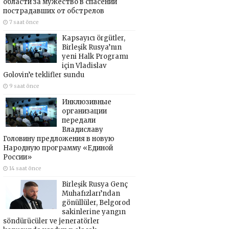
области за мужество в спасении
пострадавших от обстрелов
7 saat önce
Kapsayıcı örgütler,
Birleşik Rusya’nın
yeni Halk Programı
için Vladislav
Golovin’e teklifler sundu
9 saat önce
Инклюзивные
организации
передали
Владиславу
Головину предложения в новую
Народную программу «Единой
России»
14 saat önce
Birleşik Rusya Genç
Muhafızları’ndan
gönüllüler, Belgorod
sakinlerine yangın
söndürücüler ve jeneratörler