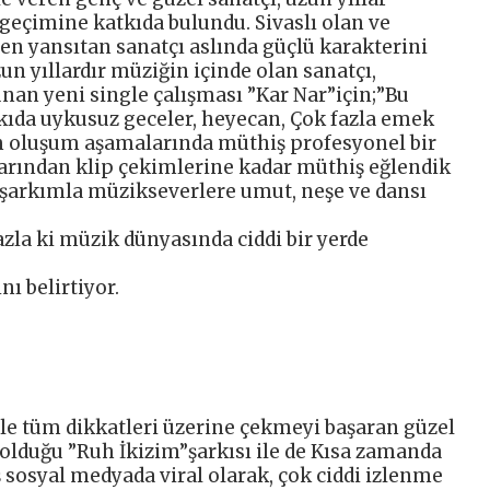
geçimine katkıda bulundu. Sivaslı olan ve
 yansıtan sanatçı aslında güçlü karakterini
un yıllardır müziğin içinde olan sanatçı,
an yeni single çalışması ”Kar Nar”için;”Bu
kıda uykusuz geceler, heyecan, Çok fazla emek
üm oluşum aşamalarında müthiş profesyonel bir
arından klip çekimlerine kadar müthiş eğlendik
u şarkımla müzikseverlere umut, neşe ve dansı
zla ki müzik dünyasında ciddi bir yerde
nı belirtiyor.
i ile tüm dikkatleri üzerine çekmeyi başaran güzel
 olduğu ”Ruh İkizim”şarkısı ile de Kısa zamanda
 sosyal medyada viral olarak, çok ciddi izlenme