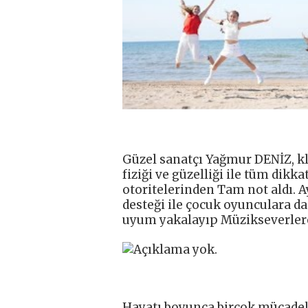
Güzel sanatçı Yağmur DENİZ, k
fiziği ve güzelliği ile tüm dikk
otoritelerinden Tam not aldı. A
desteği ile çocuk oyunculara da
uyum yakalayıp Müzikseverlere
Hayatı boyunca birçok mücadele