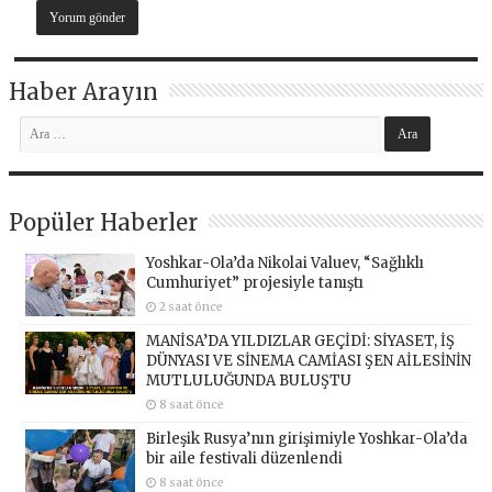
Haber Arayın
Popüler Haberler
Yoshkar-Ola’da Nikolai Valuev, “Sağlıklı
Cumhuriyet” projesiyle tanıştı
2 saat önce
MANİSA’DA YILDIZLAR GEÇİDİ: SİYASET, İŞ
DÜNYASI VE SİNEMA CAMİASI ŞEN AİLESİNİN
MUTLULUĞUNDA BULUŞTU
8 saat önce
Birleşik Rusya’nın girişimiyle Yoshkar-Ola’da
bir aile festivali düzenlendi
8 saat önce