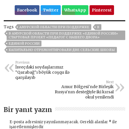
Facebook
Twitter
WhatsApp
Pinterest
Tags
АМУРСКОЙ ОБЛАСТИ ПРИ ПОДДЕРЖКЕ
В
В АМУРСКОЙ ОБЛАСТИ ПРИ ПОДДЕРЖКЕ «ЕДИНОЙ РОССИИ»
СТАРТОВАЛ ПРОЕКТ «ПЕДАГОГ С НАШЕГО ДВОРА»
ЕДИНОЙ РОССИИ
КАПИТАЛЬНО ОТРЕМОНТИРОВАЛИ ДВЕ СЕЛЬСКИЕ ШКОЛЫ
Previous
İsveçdəki soydaşlarımız
“Qarabağ”ı böyük coşqu ilə
qarşılayıb
Next
Amur Bölgesi’nde Birleşik
Rusya’nın desteğiyle iki kırsal
okul yenilendi
Bir yanıt yazın
E-posta adresiniz yayınlanmayacak.
Gerekli alanlar
*
ile
işaretlenmişlerdir