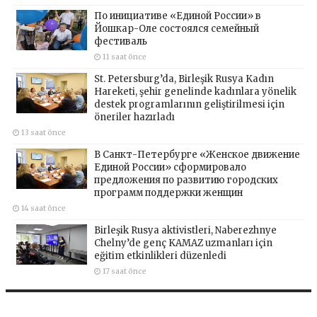
По инициативе «Единой России» в
Йошкар-Оле состоялся семейный
фестиваль
11 saat önce
St. Petersburg’da, Birleşik Rusya Kadın
Hareketi, şehir genelinde kadınlara yönelik
destek programlarının geliştirilmesi için
öneriler hazırladı
13 saat önce
В Санкт-Петербурге «Женское движение
Единой России» сформировало
предложения по развитию городских
программ поддержки женщин
14 saat önce
Birleşik Rusya aktivistleri, Naberezhnye
Chelny’de genç KAMAZ uzmanları için
eğitim etkinlikleri düzenledi
17 saat önce