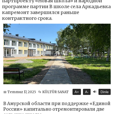
партпроекту «Новая школа» и народной
программе партии В школе села Аркадьевка
капремонт завершился раньше
контрактного срока.
🔊
📅 Temmuz 17, 2025
📂 KÜLTÜR SANAT
A+
A-
Dinle
В Амурской области при поддержке «Единой
России» капитально отремонтировали две