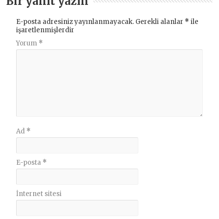
Bir yanıt yazın
E-posta adresiniz yayınlanmayacak.
Gerekli alanlar
*
ile
işaretlenmişlerdir
Yorum
*
Ad
*
E-posta
*
İnternet sitesi