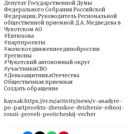
Депутат Государственной Думы
Федерального Собрания Российской
Федерации, Руководитель Региональной
общественной приемной Д.А. Медведева в
Чукотском АО
#Евтюхова
#партпроекты
#женскоедвижениеединойроссии
#регионы
#Чукотский автономный округ
#участникиСВО
#ДеньзащитникаОтечества
Общественная приемная
Создать обращение
kaynak:https://er.ru/activity/news/v-anadyre-
po-partproektu-zhenskoe-dvizhenie-edinoj-
rossii-proveli-poeticheskij-vecher