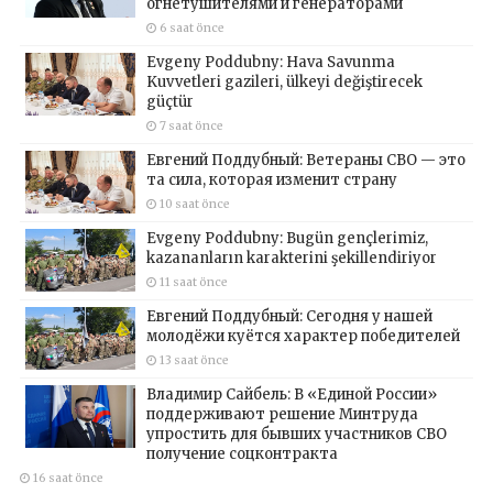
огнетушителями и генераторами
6 saat önce
Evgeny Poddubny: Hava Savunma
Kuvvetleri gazileri, ülkeyi değiştirecek
güçtür
7 saat önce
Евгений Поддубный: Ветераны СВО — это
та сила, которая изменит страну
10 saat önce
Evgeny Poddubny: Bugün gençlerimiz,
kazananların karakterini şekillendiriyor
11 saat önce
Евгений Поддубный: Сегодня у нашей
молодёжи куётся характер победителей
13 saat önce
Владимир Сайбель: В «Единой России»
поддерживают решение Минтруда
упростить для бывших участников СВО
получение соцконтракта
16 saat önce