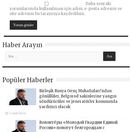
Daha sonraki
yorumlarımda kullanılması için adım, e-posta adresim ve
site adresim bu tarayıcıya kaydedilsin.
Haber Arayın
Popüler Haberler
Birleşik Rusya Genç Muhafızları’ndan
gönüllüler, Belgorod sakinlerine yangın
söndürücüler ve jeneratörler konusunda
yardımcı olacak
3 saat önce
Волонтёры «Молодой Гвардии Единой
России» помогут белгородцам с