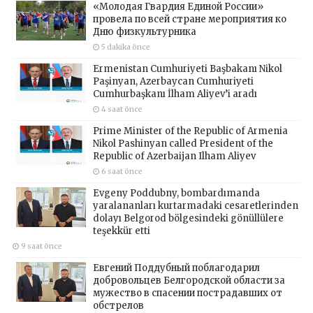
«Молодая Гвардия Единой России»
провела по всей стране мероприятия ко
Дню физкультурника
5 dakika önce
Ermenistan Cumhuriyeti Başbakanı Nikol
Paşinyan, Azerbaycan Cumhuriyeti
Cumhurbaşkanı İlham Aliyev’i aradı
4 saat önce
Prime Minister of the Republic of Armenia
Nikol Pashinyan called President of the
Republic of Azerbaijan Ilham Aliyev
6 saat önce
Evgeny Poddubny, bombardımanda
yaralananları kurtarmadaki cesaretlerinden
dolayı Belgorod bölgesindeki gönüllülere
teşekkür etti
9 saat önce
Евгений Поддубный поблагодарил
добровольцев Белгородской области за
мужество в спасении пострадавших от
обстрелов