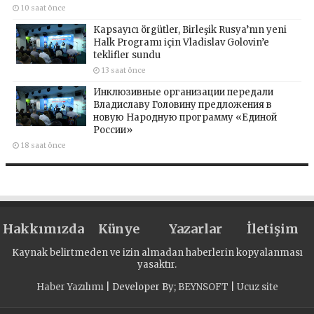
10 saat önce
Kapsayıcı örgütler, Birleşik Rusya’nın yeni
Halk Programı için Vladislav Golovin’e
teklifler sundu
13 saat önce
Инклюзивные организации передали
Владиславу Головину предложения в
новую Народную программу «Единой
России»
18 saat önce
Hakkımızda
Künye
Yazarlar
İletişim
Kaynak belirtmeden ve izin almadan haberlerin kopyalanması
yasaktır.
Haber Yazılımı
| Developer By;
BEYNSOFT
|
Ucuz site