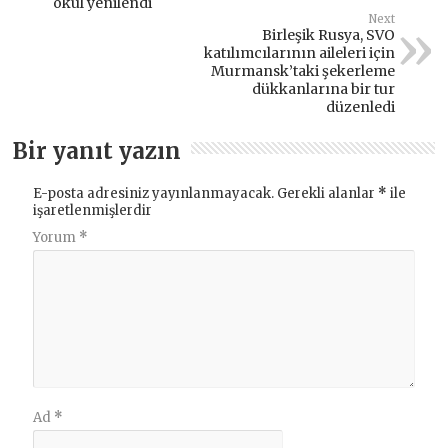
okul yenilendi
Next
Birleşik Rusya, SVO
katılımcılarının aileleri için
Murmansk’taki şekerleme
dükkanlarına bir tur
düzenledi
Bir yanıt yazın
E-posta adresiniz yayınlanmayacak.
Gerekli alanlar
*
ile
işaretlenmişlerdir
Yorum
*
Ad
*