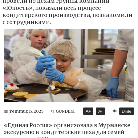
провели по цехам группы компаний
«Юность», показали весь процесс
кондитерского производства, познакомили
с сотрудниками.
🔊
📅 Temmuz 17, 2025
📂 GÜNDEM
A+
A-
Dinle
«Единая Россия» организовала в Мурманске
экскурсию в кондитерские цеха для семей