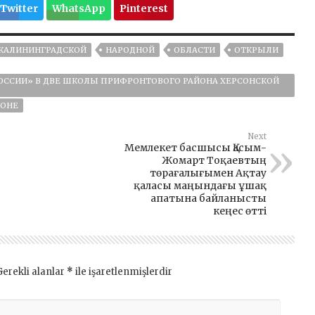
Twitter
WhatsApp
Pinterest
КАЛИНИНГРАДСКОЙ
НАРОДНОЙ
ОБЛАСТИ
ОТКРЫЛИ
ОССИИ» В ДВЕ ШКОЛЫ ПРИФРОНТОВОГО РАЙОНА ХЕРСОНСКОЙ
ЙОНЕ
Next
Мемлекет басшысы Қасым-
Жомарт Тоқаевтың
төрағалығымен Ақтау
қаласы маңындағы ұшақ
апатына байланысты
кеңес өтті
Gerekli alanlar
*
ile işaretlenmişlerdir