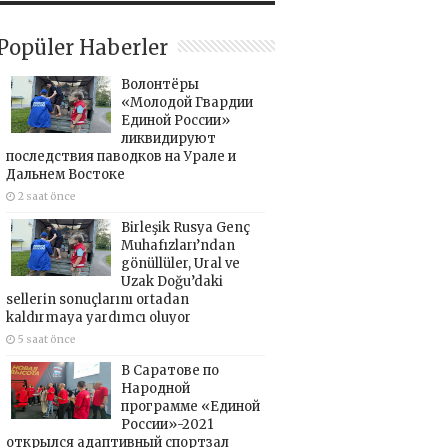
Popüler Haberler
Волонтёры
«Молодой Гвардии
Единой России»
ликвидируют
последствия паводков на Урале и
Дальнем Востоке
2 saat önce
Birleşik Rusya Genç
Muhafızları’ndan
gönüllüler, Ural ve
Uzak Doğu’daki
sellerin sonuçlarını ortadan
kaldırmaya yardımcı oluyor
5 saat önce
В Саратове по
Народной
программе «Единой
России»-2021
открылся адаптивный спортзал