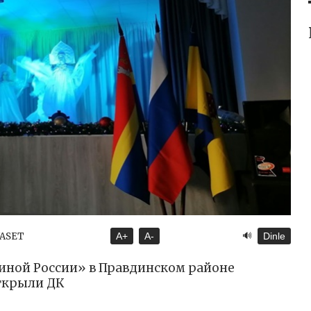
🔊
YASET
A+
A-
Dinle
иной России» в Правдинском районе
ткрыли ДК