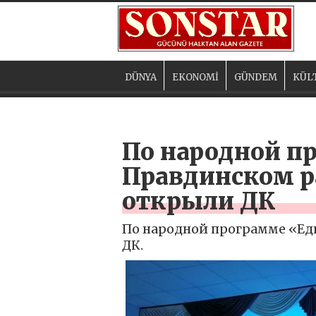
DÜNYA
EKONOMİ
GÜNDEM
KÜL
По народной п
Правдинском р
открыли ДК
По народной программе «Ед
ДК.