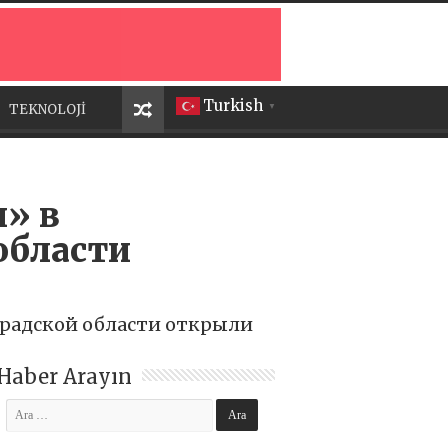
Turkish
TEKNOLOJİ
▼
» в
области
градской области открыли
Haber Arayın