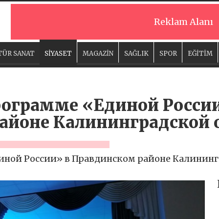
Reklam Alanı
TÜR SANAT
SİYASET
MAGAZİN
SAĞLIK
SPOR
EĞİTİM
рограмме «Единой России
айоне Калининградской 
иной России» в Правдинском районе Калинин