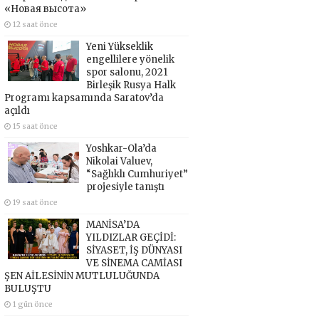
«Новая высота»
12 saat önce
Yeni Yükseklik
engellilere yönelik
spor salonu, 2021
Birleşik Rusya Halk
Programı kapsamında Saratov’da
açıldı
15 saat önce
Yoshkar-Ola’da
Nikolai Valuev,
“Sağlıklı Cumhuriyet”
projesiyle tanıştı
19 saat önce
MANİSA’DA
YILDIZLAR GEÇİDİ:
SİYASET, İŞ DÜNYASI
VE SİNEMA CAMİASI
ŞEN AİLESİNİN MUTLULUĞUNDA
BULUŞTU
1 gün önce