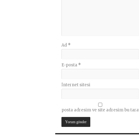
Ad
*
E-posta
*
İnternet sitesi
posta adresim ve site adresim bu tara