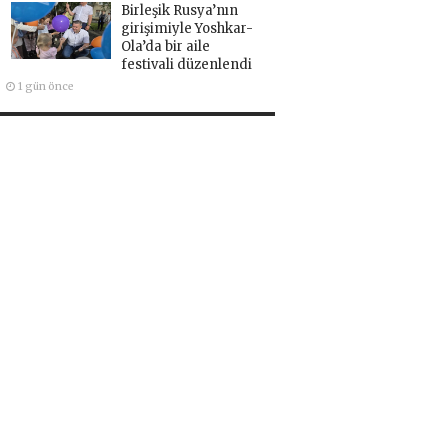
Birleşik Rusya’nın
girişimiyle Yoshkar-
Ola’da bir aile
festivali düzenlendi
1 gün önce