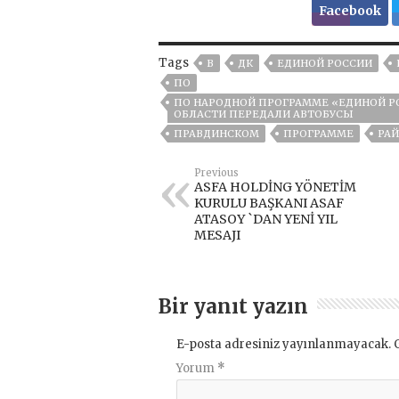
Facebook
Tags
В
ДК
ЕДИНОЙ РОССИИ
ПО
ПО НАРОДНОЙ ПРОГРАММЕ «ЕДИНОЙ Р
ОБЛАСТИ ПЕРЕДАЛИ АВТОБУСЫ
ПРАВДИНСКОМ
ПРОГРАММЕ
РА
Previous
ASFA HOLDİNG YÖNETİM
KURULU BAŞKANI ASAF
ATASOY `DAN YENİ YIL
MESAJI
Bir yanıt yazın
E-posta adresiniz yayınlanmayacak.
Yorum
*