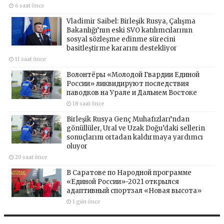
6 saat önce
Vladimir Saibel: Birleşik Rusya, Çalışma
Bakanlığı’nın eski SVO katılımcılarının
sosyal sözleşme edinme sürecini
basitleştirme kararını destekliyor
11 saat önce
Волонтёры «Молодой Гвардии Единой
России» ликвидируют последствия
паводков на Урале и Дальнем Востоке
18 saat önce
Birleşik Rusya Genç Muhafızları’ndan
gönüllüler, Ural ve Uzak Doğu’daki sellerin
sonuçlarını ortadan kaldırmaya yardımcı
oluyor
20 saat önce
В Саратове по Народной программе
«Единой России»-2021 открылся
адаптивный спортзал «Новая высота»
1 gün önce