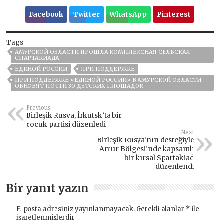
Facebook
Twitter
WhatsApp
Pinterest
Tags
АМУРСКОЙ ОБЛАСТИ ПРОШЛА КОМПЛЕКСНАЯ СЕЛЬСКАЯ
СПАРТАКИАДА
ЕДИНОЙ РОССИИ
ПРИ ПОДДЕРЖКЕ
ПРИ ПОДДЕРЖКЕ «ЕДИНОЙ РОССИИ» В АМУРСКОЙ ОБЛАСТИ
ОБНОВЯТ ПОЧТИ 30 ДЕТСКИХ ПЛОЩАДОК
Previous
Birleşik Rusya, İrkutsk’ta bir
çocuk partisi düzenledi
Next
Birleşik Rusya’nın desteğiyle
Amur Bölgesi’nde kapsamlı
bir kırsal Spartakiad
düzenlendi
Bir yanıt yazın
E-posta adresiniz yayınlanmayacak.
Gerekli alanlar
*
ile
işaretlenmişlerdir