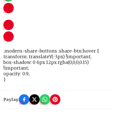
.modern-share-buttons .share-btn:hover {
transform: translateY(-3px) !important;
box-shadow: 0 6px 12px rgba(0,0,0,0.15)
!important;
opacity: 0.9;
}
Paylaş: