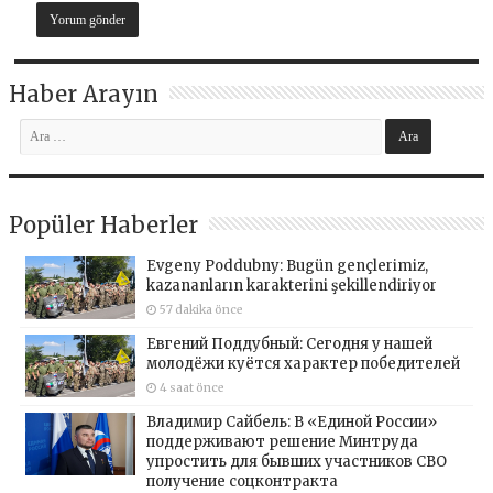
Haber Arayın
Popüler Haberler
Evgeny Poddubny: Bugün gençlerimiz,
kazananların karakterini şekillendiriyor
57 dakika önce
Евгений Поддубный: Сегодня у нашей
молодёжи куётся характер победителей
4 saat önce
Владимир Сайбель: В «Единой России»
поддерживают решение Минтруда
упростить для бывших участников СВО
получение соцконтракта