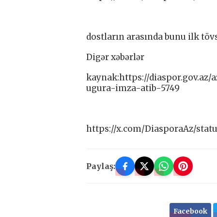
dostların arasında bunu ilk töv
Digər xəbərlər
kaynak:https://diaspor.gov.az/
ugura-imza-atib-5749
https://x.com/DiasporaAz/stat
Paylaş:
Facebook