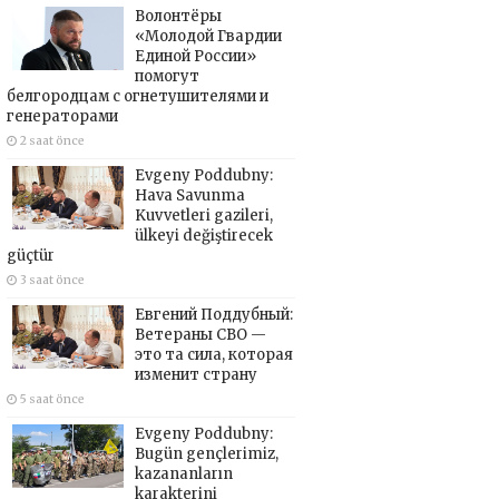
Волонтёры
«Молодой Гвардии
Единой России»
помогут
белгородцам с огнетушителями и
генераторами
2 saat önce
Evgeny Poddubny:
Hava Savunma
Kuvvetleri gazileri,
ülkeyi değiştirecek
güçtür
3 saat önce
Евгений Поддубный:
Ветераны СВО —
это та сила, которая
изменит страну
5 saat önce
Evgeny Poddubny:
Bugün gençlerimiz,
kazananların
karakterini