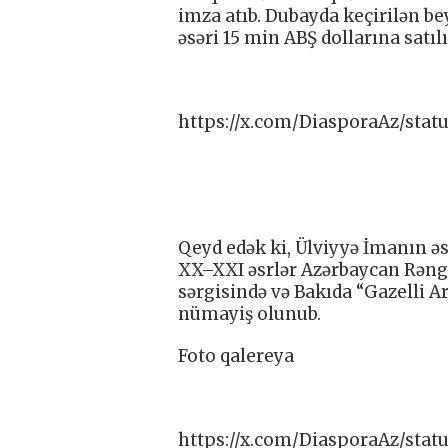
imza atıb. Dubayda keçirilən be
əsəri 15 min ABŞ dollarına satılı
https://x.com/DiasporaAz/stat
Qeyd edək ki, Ülviyyə İmanın ə
XX–XXI əsrlər Azərbaycan Rəngk
sərgisində və Bakıda “Gazelli 
nümayiş olunub.
Foto qalereya
https://x.com/DiasporaAz/stat