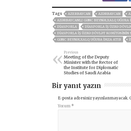
Tags
AZERBAYCAN
AZƏRBAYCAN
A
AZƏRBAYCANLI GƏNC BEYNƏLXALQ UĞURA 
DIASPORLA
DIASPORLA İŞ ÜZRƏ DÖVLƏ
DIASPORLA İŞ ÜZRƏ DÖVLƏT KOMITƏSININ
GƏNC BEYNƏLXALQ UĞURA IMZA ATIB
İ
Previous
Meeting of the Deputy
Minister with the Rector of
the Institute for Diplomatic
Studies of Saudi Arabia
Bir yanıt yazın
E-posta adresiniz yayınlanmayacak.
Yorum
*