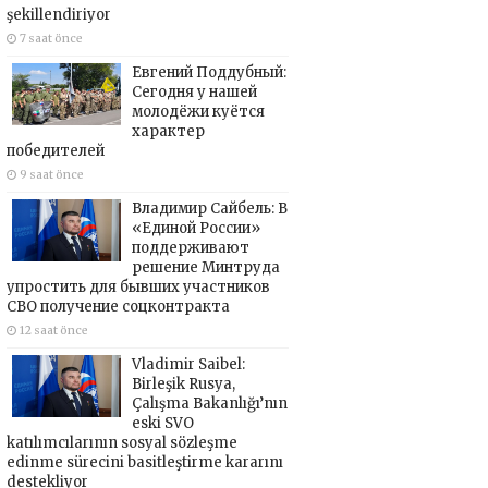
şekillendiriyor
7 saat önce
Евгений Поддубный:
Сегодня у нашей
молодёжи куётся
характер
победителей
9 saat önce
Владимир Сайбель: В
«Единой России»
поддерживают
решение Минтруда
упростить для бывших участников
СВО получение соцконтракта
12 saat önce
Vladimir Saibel:
Birleşik Rusya,
Çalışma Bakanlığı’nın
eski SVO
katılımcılarının sosyal sözleşme
edinme sürecini basitleştirme kararını
destekliyor