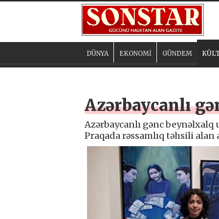
DÜNYA
EKONOMİ
GÜNDEM
KÜLT
Azərbaycanlı gə
Azərbaycanlı gənc beynəlxalq u
Praqada rəssamlıq təhsili alan