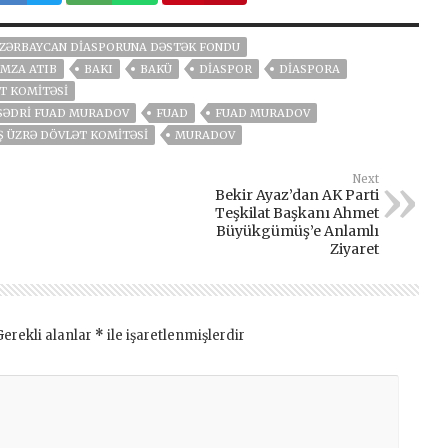
ZƏRBAYCAN DIASPORUNA DƏSTƏK FONDU
IMZA ATIB
BAKI
BAKÜ
DIASPOR
DIASPORA
T KOMITƏSI
 SƏDRI FUAD MURADOV
FUAD
FUAD MURADOV
Ş ÜZRƏ DÖVLƏT KOMITƏSI
MURADOV
Next
Bekir Ayaz’dan AK Parti
Teşkilat Başkanı Ahmet
Büyükgümüş’e Anlamlı
Ziyaret
Gerekli alanlar
*
ile işaretlenmişlerdir