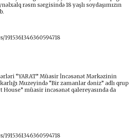
ynəlxalq rəsm sərgisində 18 yaşlı soydaşımızın
b.
us/1915361346360594718
sərləri “YARAT” Müasir İncəsənət Mərkəzinin
arlığı Muzeyində “Bir zamanlar dəniz” adlı qrup
Art House” müasir incəsənət qalereyasında da
us/1915361346360594718