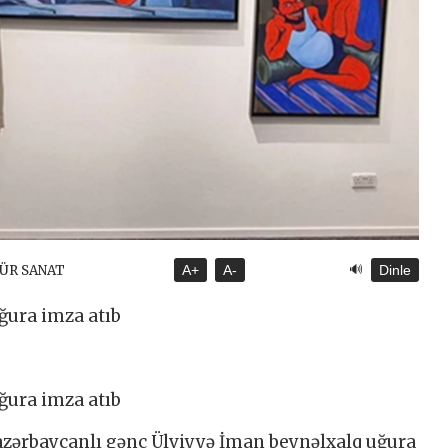
🔊
TÜR SANAT
A+
A-
Dinle
ğura imza atıb
ğura imza atıb
 azərbaycanlı gənc Ülviyyə İman beynəlxalq uğura