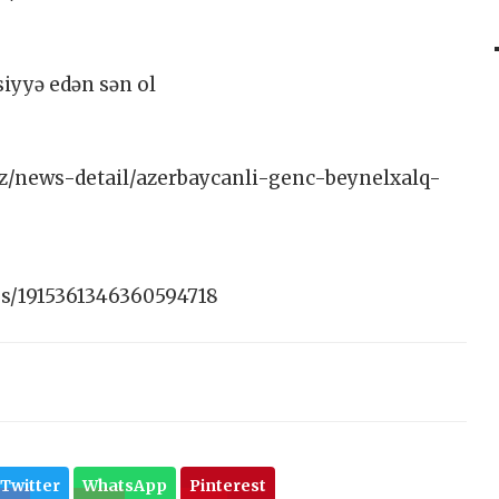
siyyə edən sən ol
az/news-detail/azerbaycanli-genc-beynelxalq-
us/1915361346360594718
Twitter
WhatsApp
Pinterest