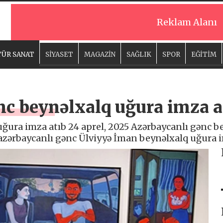
Reklam Alanı
ÜR SANAT
SİYASET
MAGAZİN
SAĞLIK
SPOR
EĞİTİM
nc beynəlxalq uğura imza a
ğura imza atıb 24 aprel, 2025 Azərbaycanlı gənc b
 azərbaycanlı gənc Ülviyyə İman beynəlxalq uğura i