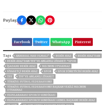
Paylaş:
Facebook
Twitter
WhatsApp
Pinterest
Tags
ANAYASAL HAK OLMALI”
BEKİR AYAZ
BEKİR AYAZ’DAN
BEKIR AYAZ’DAN TFF’YE ANLAMLI ZIYARET: “SPOR
IŞADAMI BEKIR AYAZ
MECNUN OTYAKMAZ
SIYASETÇI BEKIR AYAZ
SPOR
SPOR YÖNETICISI BEKIR AYAZ
TFF
TFF’YE ANLAMLI ZIYARET
TÜRKIYE FUTBOL FEDERASYONU
TÜRKIYE FUTBOL FEDERASYONU BAŞKAN VEKILI MECNUN
OTYAKMAZ
ULUSLARARASI SPORCU SENDIKASI
ULUSLARARASI SPORCU SENDIKASI GENEL BAŞKANI BEKIR AYAZ