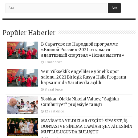
Popüler Haberler
В Саратове по Народной программе
«Единой России»-2021 открылся
адаптивный спортзал «Новая высота»
5 saat önce
Yeni Yükseklik engellilere yönelik spor
salonu, 2021 Birleşik Rusya Halk Programı
kapsamında Saratov’da açıldı
8 saat önce
Yoshkar-Ola’da Nikolai Valuev, “Sağlıklı
Cumhuriyet” projesiyle tanıştı
12 saat önce
MANİSA’DA YILDIZLAR GEÇİDİ: SİYASET, İŞ
DÜNYASI VE SİNEMA CAMİASI ŞEN AİLESİNİN
MUTLULUĞUNDA BULUŞTU