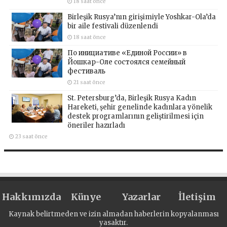
18 saat önce
Birleşik Rusya’nın girişimiyle Yoshkar-Ola’da
bir aile festivali düzenlendi
18 saat önce
По инициативе «Единой России» в
Йошкар-Оле состоялся семейный
фестиваль
21 saat önce
St. Petersburg’da, Birleşik Rusya Kadın
Hareketi, şehir genelinde kadınlara yönelik
destek programlarının geliştirilmesi için
öneriler hazırladı
23 saat önce
Hakkımızda
Künye
Yazarlar
İletişim
Kaynak belirtmeden ve izin almadan haberlerin kopyalanması
yasaktır.