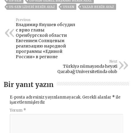
US-SEN
US-SEN GENEL BAŞKANI BEKIR AYAZ
US-SEN LIDERI BEKIR AYAZ
USSEN
YAZAR BEKIR AYAZ
Previous
Владимир Якушев обсудил
с врио главы
Оренбургской области
Евгением Солнцевым
реализацию народной
программы «Единой
России» в регионе
Next
Türkiyə nümayəndə heyəti
Qarabağ Universitetində olub
Bir yanıt yazın
E-posta adresiniz yayınlanmayacak.
Gerekli alanlar
*
ile
işaretlenmişlerdir
Yorum
*