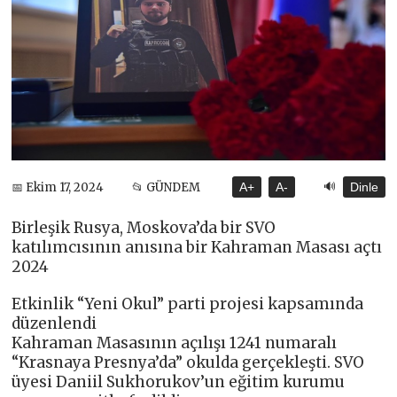
🔊
📅 Ekim 17, 2024
📂 GÜNDEM
A+
A-
Dinle
Birleşik Rusya, Moskova’da bir SVO
katılımcısının anısına bir Kahraman Masası açtı
2024
Etkinlik “Yeni Okul” parti projesi kapsamında
düzenlendi
Kahraman Masasının açılışı 1241 numaralı
“Krasnaya Presnya’da” okulda gerçekleşti. SVO
üyesi Daniil Sukhorukov’un eğitim kurumu