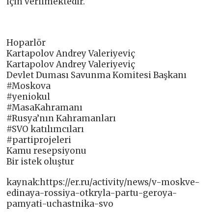
için verilmektedir.
Hoparlör
Kartapolov Andrey Valeriyeviç
Kartapolov Andrey Valeriyeviç
Devlet Duması Savunma Komitesi Başkanı
#Moskova
#yeniokul
#MasaKahramanı
#Rusya’nın Kahramanları
#SVO katılımcıları
#partiprojeleri
Kamu resepsiyonu
Bir istek oluştur
kaynak:https://er.ru/activity/news/v-moskve-
edinaya-rossiya-otkryla-partu-geroya-
pamyati-uchastnika-svo