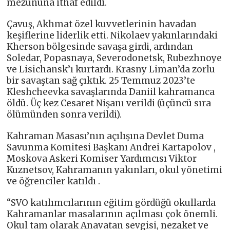
mezununa ithaf edildi.
Çavuş, Akhmat özel kuvvetlerinin havadan
keşiflerine liderlik etti. Nikolaev yakınlarındaki
Kherson bölgesinde savaşa girdi, ardından
Soledar, Popasnaya, Severodonetsk, Rubezhnoye
ve Lisichansk’ı kurtardı. Krasny Liman’da zorlu
bir savaştan sağ çıktık. 25 Temmuz 2023’te
Kleshcheevka savaşlarında Daniil kahramanca
öldü. Üç kez Cesaret Nişanı verildi (üçüncü sıra
ölümünden sonra verildi).
Kahraman Masası’nın açılışına Devlet Duma
Savunma Komitesi Başkanı Andrei Kartapolov ,
Moskova Askeri Komiser Yardımcısı Viktor
Kuznetsov, Kahramanın yakınları, okul yönetimi
ve öğrenciler katıldı .
“SVO katılımcılarının eğitim gördüğü okullarda
Kahramanlar masalarının açılması çok önemli.
Okul tam olarak Anavatan sevgisi, nezaket ve