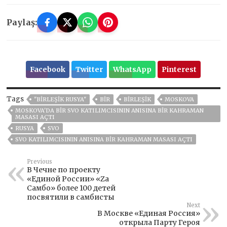
Paylaş:
Facebook
Twitter
WhatsApp
Pinterest
Tags
"BIRLEŞIK RUSYA"
BIR
BIRLEŞIK
MOSKOVA
MOSKOVA'DA BIR SVO KATILIMCISININ ANISINA BIR KAHRAMAN
MASASI AÇTI
RUSYA
SVO
SVO KATILIMCISININ ANISINA BIR KAHRAMAN MASASI AÇTI
Previous
В Чечне по проекту
«Единой России» «Zа
Самбо» более 100 детей
посвятили в самбисты
Next
В Москве «Единая Россия»
открыла Парту Героя