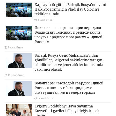
Kapsayıcı örgütler, Birleşik Rusya’nın yeni
Halk Programı için Vladislav Golovin’e
teklifler sundu
3 saat önce
Инклюзивные организации передали
Владиславу Головину предложения в
новую Народную программу «Единой
России»
8 saat önce
Birleşik Rusya Genç Muhafızları’ndan
gönüllüler, Belgorod sakinlerine yangın
söndürücüler ve jeneratörler konusunda
yardımcı olacak
15 saat önce
Волонтёры «Молодой Гвардии Единой
России» помогут белгородцам с
огнетушителями и генераторами
17 saat önce
Evgeny Poddubny: Hava Savunma
Kuvvetleri gazileri, ülkeyi değiştirecek
güçtür